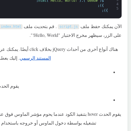
;
html
(
"Hello, World!"
)
.
)
"#demo"
(
$
4
;
)
}
5
;
)
}
الآن يمكنك حفظ ملف
. قم بتحديث ملف
index
.
html
script
.
js
على الزر، سيظهر مخرج الاختبار "Hello, World!".
هناك أنواع أخرى من أحداث jQuery بخلاف click أيضًا. يمكنك عرض قائمة كاملة بأساليب الأحداث هذه من
المستند الرسمي
. إليك بعضً
يقوم الحدث click بتنفيذ الكود عند نقرة واحدة
يقوم الحدث hover بتنفيذ الكود عندما يحوم مؤشر الماوس ف
تشغيله بواسطة دخول الماوس أو خروجه باستخدام