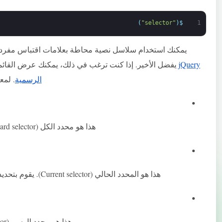
)
"selector"
(
$
1
يمكنك استخدام سلاسل نصية محاطة بعلامات اقتباس مفردة
jQuery
يفضل الأخير. إذا كنت ترغب في ذلك، يمكنك عرض القائمة الكامل
الرسمية
. لمع
هذا هو محدد الكل (Wildcard selector). سيقوم بتحديد كل عنصر في صفحتك.
هذا هو المحدد الحالي (Current selector). يقوم بتحديد العنصر الذي تعمل عليه حاليًا باستخدام دالة.
هذا هو محدد الوسم (Tag selector). يقوم بتحديد كل مثيل لوسم