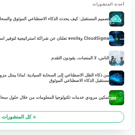
أحدث المنشورات
تصميم المستقبل: كيف يحدث الذكاء الاصطناعي الموثوق والسحابة 
CloudSigma وevoila تعلنان عن شراكة استراتيجية لتوفير استمرارية VMware لمزودي الخدمات والمؤسسات
الناس، لا المنصات، يقودون التقدم
من ذكاء الظل الاصطناعي إلى السحابة السيادية: لماذا يمثل مز
مستقبل الذكاء الاصطناعي الموثوق
تمكين مزودي خدمات تكنولوجيا المعلومات من خلال حلول سحابية خضراء
كل المنشورات