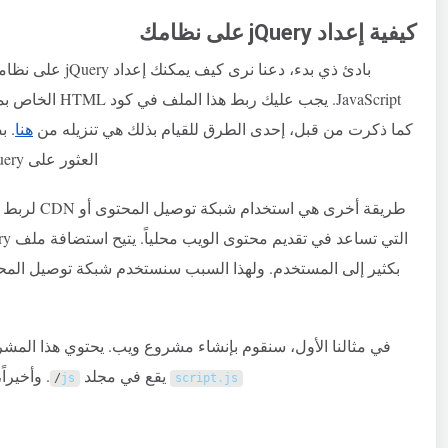
كيفية إعداد jQuery على نظامك
JavaScript. يجب ع
كما ذكرت من قبل، إحدى الطرق للقيام بذلك هي تنزيله من
هنا
. ب
العثور على jQuery في مكتبات Google المستضافة
بكثير إلى المستخدم. ولهذا السبب سنستخدم شبكة توصيل المحت
في مثالنا الأول، سنقوم بإنشاء مشروع ويب. يحتوي هذا المش
يقع في مجلد
. وأخيراً
/
js
script
.
js