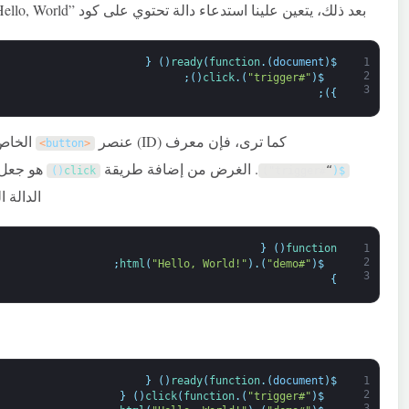
بعد ذلك، يتعين علينا استدعاء دالة تحتوي على كود ”Hello, World“. للقيام بذلك، سنستخدم طريقة
{
)
(
ready
(
function
.
)
document
(
$
1
2
;
)
(
click
.
)
"#trigger"
(
$
3
;
)
}
كما ترى، فإن معرف (ID) عنصر
الخاص
>
button
<
. الغرض من إضافة طريقة
هو جعل ا
)
(
click
#trigger")
“
(
$
الدالة 
{
)
(
function
1
2
;
html
(
"Hello, World!"
)
.
)
"#demo"
(
$
3
}
{
)
(
ready
(
function
.
)
document
(
$
1
2
{
)
(
click
(
function
.
)
"#trigger"
(
$
3