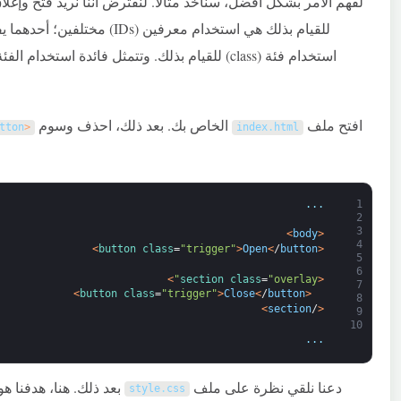
للقيام بذلك هي استخدام معرفين 
استخدام فئة (class) للقيام بذلك. وتتمثل فائدة ا
افتح ملف
الخاص بك. بعد ذلك، احذف وسوم
tton
<
index
.
html
.
.
.
1
2
3
>
body
<
4
>
button 
class
=
"trigger"
>
Open
<
/
button
<
5
6
>
section 
class
=
"overlay"
<
7
>
button 
class
=
"trigger"
>
Close
<
/
button
<
8
>
section
/
<
9
10
.
.
.
دعنا نلقي نظرة على ملف
style
.
css