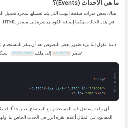
ما هي الأحداث (Events)؟
في ه
دعنا’ نقول إننا نريد ظهور بعض النصوص بعد أن ينقر المستخدم ع
عنصر
إلى ملف
. سيكو
index
.
html
>
button
<
.
.
.
1
2
3
>
body
<
4
5
<
"trigger"
=
id
button 
>
انقر 
هنا
<
/
button
>
6
>
p
id
=
"demo"
>
<
/
p
<
أي وقت يتفاعل فيه المستخدم مع المتصفح يعتبر حدثًا. قد 
المفاتيح. في المثال أعلاه، نقرة الزر هي الحدث الخاص بنا. ولهذا السبب