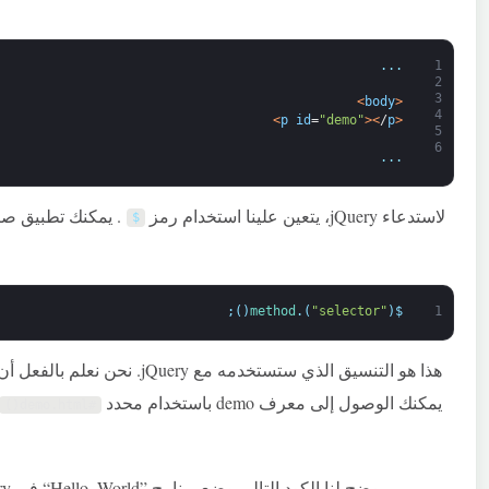
.
.
.
1
2
3
>
body
<
4
>
p
id
=
"demo"
>
<
/
p
<
5
6
.
.
.
لاستدعاء jQuery، يتعين علينا استخدام رمز
$
;
)
(
method
.
)
"selector"
(
$
1
هذا هو التنسيق الذي ستستخدمه مع jQuery. نحن نعلم بالفعل أن الرمز
يمكنك الوصول إلى معرف demo باستخدام محدد
#demo.html()
يوضح لنا الكود التالي وضع برنامج ”Hello, World“ في jQuery الخاص بملف script.js’s