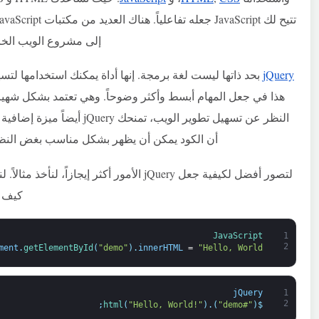
إلى مشروع الويب الخاص ب
jQuery
هذا في جعل المهام أبسط وأكثر وضوحاً. وهي تعتمد بشكل شهير
النظر عن تسهيل تطوير الويب، ت
أن الكود يمكن أن يظهر بشكل مناسب بغض الن
كيف سيظهر في t
JavaScript
1
2
ment
.
getElementById
(
"demo"
)
.
innerHTML
=
"Hello, World!"
jQuery
1
2
;
html
(
"Hello, World!"
)
.
)
"#demo"
(
$