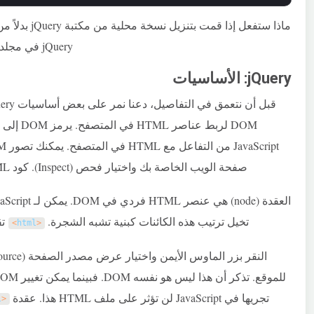
ماذا ستفعل إذا
jQuery في مجلد
jQuery: الأساسيات
DOM لربط عناصر HTML في المتصفح. يرمز DOM إلى
صفحة الويب الخاصة بك واختيار فحص (Inspect). كود HTML الذي يظهر في أدوات المطور هو DOM.
تخيل ترتيب هذه الكائنات كبنية تشبه الشجرة.
تق
>
html
<
تجريها في JavaScript لن تؤثر على ملف HTML هذا. عقدة
l
<