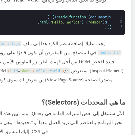
{
)
(
ready
(
function
.
)
document
(
$
1
2
;
html
(
"Hello, World!"
)
.
)
"#demo"
(
$
3
;
)
}
يجب عليك إضافة سطر الكود هذا إلى ملف
script
.
js
في المتصفح. من المفترض أن تكون قادرًا على رؤ
index
.
html
(Inspect Element). ستعرض DOM
<
p
id
=
"demo"
>
Hello
,
World
!
<
/
p
مصدر الصفحة (View Page Source) لن يعرض لك سوى كود html الخام. في هذه الحالة، سيكون ذلك
ما هي المحددات (Selectors)؟
الآن سننتقل إلى بعض الميزات الهامة في jQuery. ومن بين هذه الميزات المحددات (selectors).
تخبر البرنامج بالعناصر التي تريد العمل معها أو ”تحديدها“. وهي
في CSS. إليك التنسيق الأساسي لكيفية الوصول إلى محدد في jQuery: