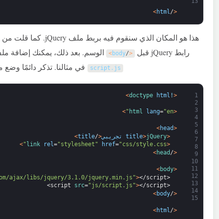
13
>
html
/
<
رابط jQuery قبل
الوسم. بعد ذلك، يمكنك إضافة ملف JavaScript المخصص الخاص بك والذ
>
body
/
<
في مثالنا. تذكر دائمًا وضع ملف JavaScript أسفل مكتبة jQuery،
script
.
js
>
doctype 
html
!
<
1
2
3
>
html 
lang
=
"en"
<
4
5
>
head
<
6
<
jQuery 
>
title
تجريبي
<
/
title
>
7
>
link 
rel
=
"stylesheet"
href
=
"css/style.css"
<
8
>
head
/
<
9
10
11
>
body
<
12
om/ajax/libs/jquery/3.1.0/jquery.min.js"
>
</script>
<script 
13
src
=
"js/script.js"
>
</script>
<script 
14
>
body
/
<
15
>
html
/
<