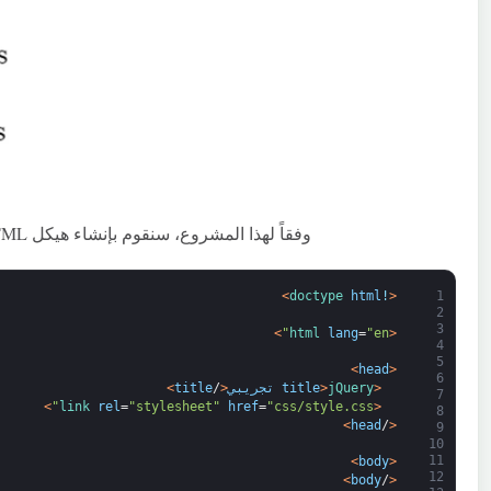
وفقاً لهذا المشروع، سنقوم بإنشاء هيكل HTML. لاحقاً، سنقوم بحفظه باسم
>
doctype 
html
!
<
1
2
3
>
html 
lang
=
"en"
<
4
5
>
head
<
6
<
jQuery 
>
title
تجريبي
<
/
title
>
7
>
link 
rel
=
"stylesheet"
href
=
"css/style.css"
<
8
>
head
/
<
9
10
11
>
body
<
12
>
body
/
<