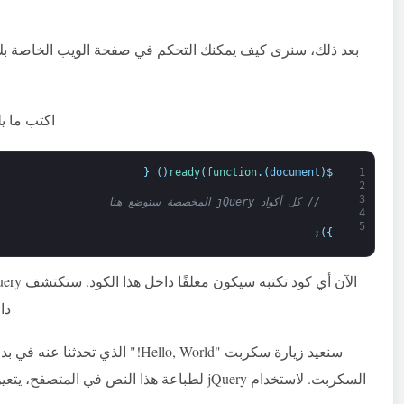
اكتب ما ي
{
)
(
ready
(
function
.
)
document
(
$
1
2
3
// كل أكواد jQuery المخصصة ستوضع هنا
4
5
;
)
}
داخ
سنعيد زيارة سكربت "Hello, World!" ال
السكربت. لاستخدام jQuery لطباعة هذا النص في المتصفح، يتعين علينا تطبيق المعرف (ID)