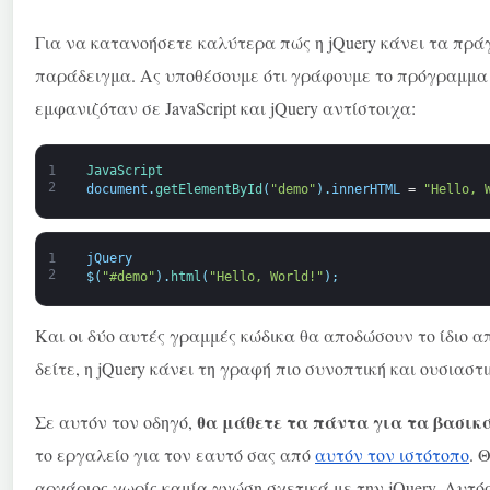
Για να κατανοήσετε καλύτερα πώς η jQuery κάνει τα πρά
παράδειγμα. Ας υποθέσουμε ότι γράφουμε το πρόγραμμα «H
εμφανιζόταν σε JavaScript και jQuery αντίστοιχα:
1
JavaScript
2
document
.
getElementById
(
"demo"
)
.
innerHTML
=
"Hello, 
1
jQuery
2
$
(
"#demo"
)
.
html
(
"Hello, World!"
)
;
Και οι δύο αυτές γραμμές κώδικα θα αποδώσουν το ίδιο 
δείτε, η jQuery κάνει τη γραφή πιο συνοπτική και ουσιαστι
θα μάθετε τα πάντα για τα βασικά 
Σε αυτόν τον οδηγό,
το εργαλείο για τον εαυτό σας από
αυτόν τον ιστότοπο
. 
αρχάριος χωρίς καμία γνώση σχετικά με την jQuery. Αυτός