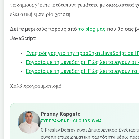
να δημιουργήσετε ιστότοπους γεμάτους με διαδραστικά 
ελκυστική εμπειρία χρήστη.
Δείτε μερικούς πόρους από
το blog μας
που θα σας β
JavaScript:
Ένας οδηγός για την προσθήκη JavaScript σε 
Εργασία με τη JavaScript: Πώς λειτουργούν οι
Εργασία με τη JavaScript: Πώς λειτουργούν τ
Καλό προγραμματισμό!
Pranay Kapgate
ΣΥΓΓΡΑΦΈΑΣ
· CLOUDSIGMA
Ο Preslav Dobrev είναι Δημιουργικός Σχεδιασ
συνεπή επιχειρηματική ταυτότητα μέσω παρ