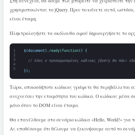
Στη συνέχεια, θα δούμε πώς μπορείτε να χειριστείτε την 
χρησιμοποιώντας το jQuery. Πριν το κάνετε αυτό, ωστόσο,
είναι έτοιμη.
Πληκτρολογήστε τα ακόλουθα αφού δημιουργήσετε το αρ
1
$
(
document
)
.
ready
(
function
(
)
{
2
3
// όλος ο προσαρμοσμένος κώδικας jQuery θα πάει εδ
4
5
}
)
;
Τώρα, οποιοσδήποτε κώδικας γράφετε θα περιβάλλεται απ
ανιχνεύσει την ετοιμότητα του κώδικα. Ο κώδικας μέσα σ
μόνο όταν το DOM είναι έτοιμο.
Θα επανέλθουμε στο σενάριο κώδικα «Hello, World!» για τ
Ας υποθέσουμε ότι θέλουμε να ξεκινήσουμε αυτό το σενάρ