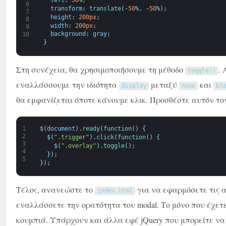
left
:
50
%
;
6
transform
:
translate
(
-
50
%
,
-
50
%
)
;
7
height
:
200px
;
8
width
:
200px
;
9
background
:
gray
;
10
}
Στη συνέχεια, θα χρησιμοποιήσουμε τη μέθοδο
. 
toggle
(
)
εναλλάσσουμε την ιδιότητα
μεταξύ
και
display
none
bl
θα εμφανίζεται όποτε κάνουμε κλικ. Προσθέστε αυτόν το
1
$
(
document
)
.
ready
(
function
(
)
{
2
$
(
".trigger"
)
.
click
(
function
(
)
{
3
$
(
".overlay"
)
.
toggle
(
)
;
4
}
)
;
5
}
)
;
Τέλος, ανανεώστε το
για να εφαρμόσετε τις 
index
.
html
εναλλάσσετε την ορατότητα του modal. Το μόνο που έχετε
κουμπιά. Υπάρχουν και άλλα εφέ jQuery που μπορείτε να