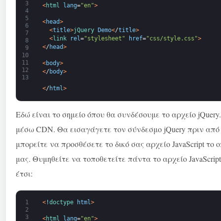
3
<
html 
lang
=
"en"
>
4
5
<
head
>
6
<
title
>
jQuery 
Demo
<
/
title
>
7
<
link 
rel
=
"stylesheet"
href
=
"css/style.css"
>
8
<
/
head
>
9
10
11
<
body
>
12
<
/
body
>
13
<
/
html
>
Εδώ είναι το σημείο όπου θα συνδέσουμε το αρχείο jQuery
μέσω CDN. Θα εισαγάγετε τον σύνδεσμο jQuery πριν από
μπορείτε να προσθέσετε το δικό σας αρχείο JavaScript το 
μας. Θυμηθείτε να τοποθετείτε πάντα το αρχείο JavaScript
έτσι:
1
<
!
doctype 
html
>
2
3
<
html 
lang
=
"en"
>