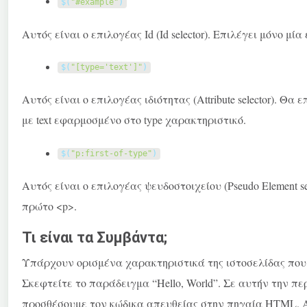
$
(
"#example"
)
Αυτός είναι ο επιλογέας Id (Id selector). Επιλέγει μόνο μί
$
(
"[type='text']"
)
Αυτός είναι ο επιλογέας ιδιότητας (Attribute selector). Θα
με
text
εφαρμοσμένο στο
type
χαρακτηριστικό.
$
(
"p:first-of-type"
)
Αυτός είναι ο επιλογέας ψευδοστοιχείου (Pseudo Element se
πρώτο <
p>
.
Τι είναι τα Συμβάντα;
Υπάρχουν ορισμένα χαρακτηριστικά της ιστοσελίδας που 
Σκεφτείτε το παράδειγμα “Hello, World”. Σε αυτήν την π
προσθέσουμε τον κώδικα απευθείας στην πηγαία HTML. Α