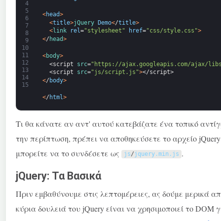
4
5
<
head
>
6
<
title
>
jQuery 
Demo
<
/
title
>
7
<
link 
rel
=
"stylesheet"
href
=
"css/style.css"
>
8
<
/
head
>
9
10
11
<
body
>
12
<script 
src
=
"https://ajax.googleapis.com/ajax/lib
13
<script 
src
=
"js/script.js"
>
</script>
14
<
/
body
>
15
<
/
html
>
Τι θα κάνατε αν αντ' αυτού κατεβάζατε ένα τοπικό αντίγρ
την περίπτωση, πρέπει να αποθηκεύσετε το αρχείο jQuer
μπορείτε να το συνδέσετε ως
.
js
/
jquery
.
min
.
js
jQuery: Τα Βασικά
Πριν εμβαθύνουμε στις λεπτομέρειες, ας δούμε μερικά από
κύρια δουλειά του jQuery είναι να χρησιμοποιεί το DOM 