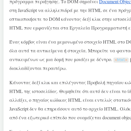
πρόγραμμα περιήγησης. Το DOM σημαίνει
Document Objec
στη JavaScript να αλληλεπιδρά με την HTML σε ένα πρόγ
οπτικοποιήσετε το DOM κάνοντας δεξί κλικ στην ιστοσελ
HTML που εμφανίζεται στα Εργαλεία Προγραμματιστή ε
Ένας κόμβος είναι ένα μεμονωμένο στοιχείο HTML στο DO
όλα αυτά τα αντικείμενα ή στοιχεία. Μπορείτε να φαντα
αντικειμένων ως μια δομή που μοιάζει με δέντρο.
β
<
html
>
διακλαδίζονται περαιτέρω.
Κάνοντας δεξί κλικ και επιλέγοντας Προβολή πηγαίου κώ
HTML της ιστοσελίδας. Θυμηθείτε ότι αυτό δεν είναι το 
αλλάξει, ο πηγαίος κώδικας HTML είναι εντελώς στατικό
JavaScript δεν θα επηρεάσουν αυτό το αρχείο HTML. Ολό
από ένα εξωτερικό επίπεδο που ονομάζεται document objec