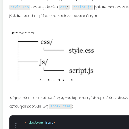
στον φάκελο
.
βρίσκεται στον 
style
.
css
css
/
script
.
js
βρίσκεται στη ρίζα του διαδικτυακού έργου:
Σύμφωνα με αυτό το έργο, θα δημιουργήσουμε έναν σκελ
αποθηκεύσουμε ως
:
index
.
html
1
<
!
doctype 
html
>
2