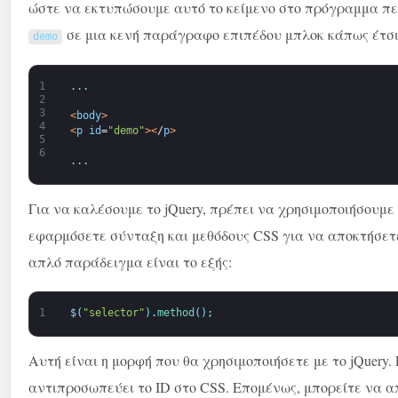
ώστε να εκτυπώσουμε αυτό το κείμενο στο πρόγραμμα πε
σε μια κενή παράγραφο επιπέδου μπλοκ κάπως έτσι
demo
1
.
.
.
2
3
<
body
>
4
<
p
id
=
"demo"
>
<
/
p
>
5
6
.
.
.
Για να καλέσουμε το jQuery, πρέπει να χρησιμοποιήσουμε
εφαρμόσετε σύνταξη και μεθόδους CSS για να αποκτήσετ
απλό παράδειγμα είναι το εξής:
1
$
(
"selector"
)
.
method
(
)
;
Αυτή είναι η μορφή που θα χρησιμοποιήσετε με το jQuery.
αντιπροσωπεύει το ID στο CSS. Επομένως, μπορείτε να α