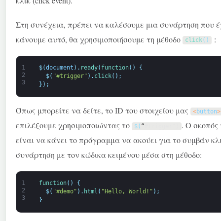
κλικ (click event).
Στη συνέχεια, πρέπει να καλέσουμε μια συνάρτηση που έχε
κάνουμε αυτό, θα χρησιμοποιήσουμε τη μέθοδο
:
click
(
)
1
$
(
document
)
.
ready
(
function
(
)
{
2
$
(
"#trigger"
)
.
click
(
)
;
3
}
)
;
Όπως μπορείτε να δείτε, το ID του στοιχείου μας
<
button
>
επιλέξουμε χρησιμοποιώντας το
. Ο σκοπός
$
(
“
#trigger")
είναι να κάνει το πρόγραμμα να ακούει για το συμβάν κλ
συνάρτηση με τον κώδικα κειμένου μέσα στη μέθοδο:
1
function
(
)
{
2
$
(
"#demo"
)
.
html
(
"Hello, World!"
)
;
3
}