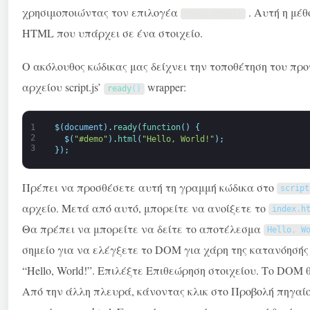
χρησιμοποιώντας τον επιλογέα
. Αυτή η μέθ
#demo.html()
HTML που υπάρχει σε ένα στοιχείο.
Ο ακόλουθος κώδικας μας δείχνει την τοποθέτηση του προγ
αρχείου script.js’
wrapper:
ready
(
)
1
$
(
document
)
.
ready
(
function
(
)
{
2
$
(
"#demo"
)
.
html
(
"Hello, World!"
)
;
3
}
)
;
Πρέπει να προσθέσετε αυτή τη γραμμή κώδικα στο
script
αρχείο. Μετά από αυτό, μπορείτε να ανοίξετε το
index
.
h
Θα πρέπει να μπορείτε να δείτε το αποτέλεσμα
Hello
,
W
σημείο για να ελέγξετε το DOM για χάρη της κατανόησής 
“Hello, World!”. Επιλέξτε Επιθεώρηση στοιχείου. Το DOM 
Από την άλλη πλευρά, κάνοντας κλικ στο Προβολή πηγαίο