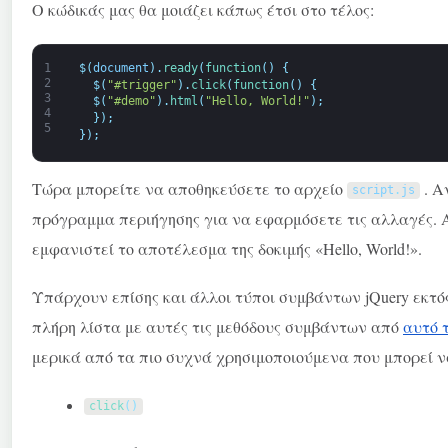
Ο κώδικάς μας θα μοιάζει κάπως έτσι στο τέλος:
1
$
(
document
)
.
ready
(
function
(
)
{
2
$
(
"#trigger"
)
.
click
(
function
(
)
{
3
$
(
"#demo"
)
.
html
(
"Hello, World!"
)
;
4
}
)
;
5
}
)
;
Τώρα μπορείτε να αποθηκεύσετε το αρχείο
. Α
script
.
js
πρόγραμμα περιήγησης για να εφαρμόσετε τις αλλαγές. Α
εμφανιστεί το αποτέλεσμα της δοκιμής «Hello, World!».
Υπάρχουν επίσης και άλλοι τύποι συμβάντων jQuery εκτός 
πλήρη λίστα με αυτές τις μεθόδους συμβάντων από
αυτό 
μερικά από τα πιο συχνά χρησιμοποιούμενα που μπορεί 
click
(
)