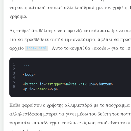
χαρακτηριστικού απαιτεί αλληλεπίδραση με τον χρήστη; Εκ
χρήσιμο.
Ας πούμε’ ότι θέλουμε να εμφανίζεται κάποιο κείμενο αφο
Για να προσθέσετε αυτήν τη δυνατότητα, πρέπει να προσ
αρχείο
. Αυτό το κουμπί θα «ακούει» για το «σ
index
.
html
1
.
.
.
2
3
<
body
>
4
5
<
button 
id
=
"trigger"
>
Κάντε κλικ 
μου
<
/
button
>
6
<
p
id
=
"demo"
>
<
/
p
>
Κάθε φορά που ο χρήστης αλληλεπιδρά με το πρόγραμμα 
αλληλεπίδραση μπορεί να γίνει μέσω του δείκτη του ποντ
παραπάνω παράδειγμα, το κλικ ενός κουμπιού είναι το συ