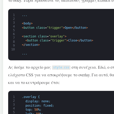
το body. Τώρα προσθέστε τις ακόλουθες γραμμές κώδικα 
1
.
.
.
2
3
<
body
>
4
<
button 
class
=
"trigger"
>
Open
<
/
button
>
5
6
<
section 
class
=
"overlay"
>
7
<
button 
class
=
"trigger"
>
Close
<
/
button
>
8
<
/
section
>
9
10
.
.
.
Ας δούμε το αρχείο μας
στη συνέχεια. Εδώ, ο σ
style
.
css
ελάχιστο CSS για να αποκρύψουμε το overlay. Για αυτό, 
και να το κεντράρουμε έτσι:
1
.
overlay
{
2
display
:
none
;
3
position
:
fixed
;
4
top
:
50
%
;
5