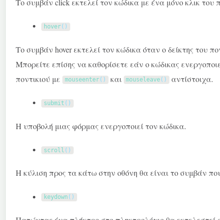
Το συμβάν click εκτελεί τον κώδικα με ένα μόνο κλικ του 
hover
(
)
Το συμβάν hover εκτελεί τον κώδικα όταν ο δείκτης του π
Μπορείτε επίσης να καθορίσετε εάν ο κώδικας ενεργοποιεί
ποντικιού με
και
αντίστοιχα.
mouseenter
(
)
mouseleave
(
)
submit
(
)
Η υποβολή μιας φόρμας ενεργοποιεί τον κώδικα.
scroll
(
)
Η κύλιση προς τα κάτω στην οθόνη θα είναι το συμβάν που
keydown
(
)
Πατώντας ένα πλήκτρο στο πληκτρολόγιο θα εκτελεστεί ο