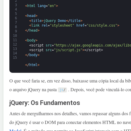
2
3
<
html 
lang
=
"en"
>
4
5
<
head
>
6
<
title
>
jQuery 
Demo
<
/
title
>
7
<
link 
rel
=
"stylesheet"
href
=
"css/style.css"
>
8
<
/
head
>
9
10
11
<
body
>
12
<script 
src
=
"https://ajax.googleapis.com/ajax/lib
13
<script 
src
=
"js/script.js"
>
</script>
14
<
/
body
>
15
<
/
html
>
O que você faria se, em vez disso, baixasse uma cópia local da bi
o arquivo jQuery na pasta
. Depois, você pode vinculá-lo c
js
/
jQuery: Os Fundamentos
Antes de mergulharmos nos detalhes, vamos repassar alguns dos f
do jQuery é usar o DOM para conectar elementos HTML no nav
Model
. É o método que permite ao JavaScript interagir com o 