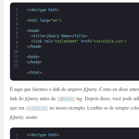
1
<
!
doctype 
html
>
2
3
<
html 
lang
=
"en"
>
4
5
<
head
>
6
<
title
>
jQuery 
Demo
<
/
title
>
7
<
link 
rel
=
"stylesheet"
href
=
"css/style.css"
>
8
<
/
head
>
9
10
11
<
body
>
12
<
/
body
>
13
<
/
html
>
É aqui que faremos o link do arquivo jQuery. Como eu disse antes
link do jQuery antes da
tag. Depois disso, você pode ad
<
/
body
>
que era
no nosso exemplo. Lembre-se de sempre coloca
script
.
js
jQuery, assim:
1
<
!
doctype 
html
>