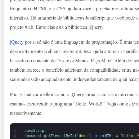
Enquanto o HTML e o CSS ajudam você a projetar e estruturar seu 
interativo. Há uma série de bibliotecas JavaScript que você pode u
projeto web. Entre elas está a biblioteca jQuery.
jQuery
por si só não é uma linguagem de programação. É uma ferra
desenvolvimento web em JavaScript. Isso ajuda a tornar as tarefas
baseado no conceito de ‘Escreva Menos, Faça Mais’. Além de faci
também oferece o benefício adicional da compatibilidade entre na
ser renderizado adequadamente, independentemente de qual navega
Para visualizar melhor como o jQuery torna as coisas mais conci
estamos escrevendo o programa “Hello, World!”. Veja como ele ap
respectivamente:
1
JavaScript
2
document
.
getElementById
(
"demo"
)
.
innerHTML
=
"Hello, 