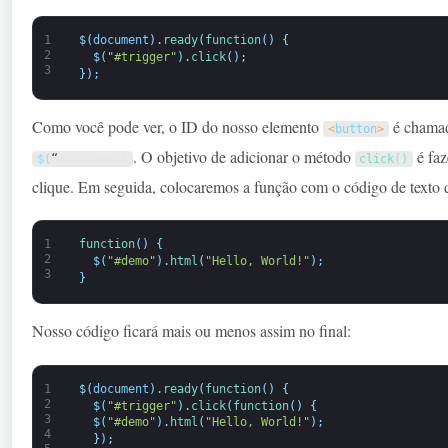
1
$
(
document
)
.
ready
(
function
(
)
{
2
$
(
"#trigger"
)
.
click
(
)
;
3
}
)
;
Como você pode ver, o ID do nosso elemento
é chama
<
button
>
. O objetivo de adicionar o método
é faz
$
(
“
#trigger")
click
(
)
clique. Em seguida, colocaremos a função com o código de texto 
1
function
(
)
{
2
$
(
"#demo"
)
.
html
(
"Hello, World!"
)
;
3
}
Nosso código ficará mais ou menos assim no final:
1
$
(
document
)
.
ready
(
function
(
)
{
2
$
(
"#trigger"
)
.
click
(
function
(
)
{
3
$
(
"#demo"
)
.
html
(
"Hello, World!"
)
;
4
}
)
;