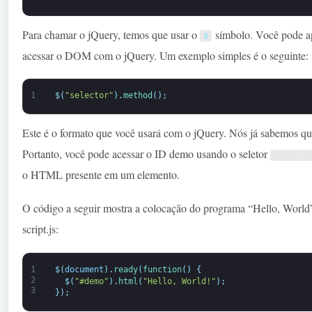
Para chamar o jQuery, temos que usar o
símbolo. Você pode ap
$
acessar o DOM com o jQuery. Um exemplo simples é o seguinte:
1
$
(
"selector"
)
.
method
(
)
;
Este é o formato que você usará com o jQuery. Nós já sabemos q
Portanto, você pode acessar o ID demo usando o seletor
#demo.h
o HTML presente em um elemento.
O código a seguir mostra a colocação do programa “Hello, Worl
script.js:
1
$
(
document
)
.
ready
(
function
(
)
{
2
$
(
"#demo"
)
.
html
(
"Hello, World!"
)
;
3
}
)
;