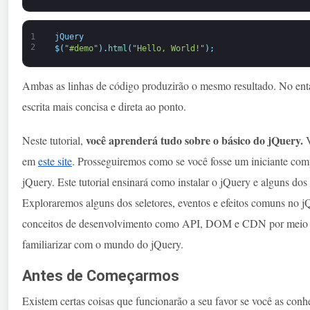
1
jQuery
2
$
(
"#demo"
)
.
html
(
"Hello, World!"
)
;
Ambas as linhas de código produzirão o mesmo resultado. No enta
escrita mais concisa e direta ao ponto.
você aprenderá tudo sobre o básico do jQuery.
Neste tutorial,
V
em
este site
. Prosseguiremos como se você fosse um iniciante co
jQuery. Este tutorial ensinará como instalar o jQuery e alguns dos
Exploraremos alguns dos seletores, eventos e efeitos comuns no j
conceitos de desenvolvimento como API, DOM e CDN por meio de
familiarizar com o mundo do jQuery.
Antes de Começarmos
Existem certas coisas que funcionarão a seu favor se você as con