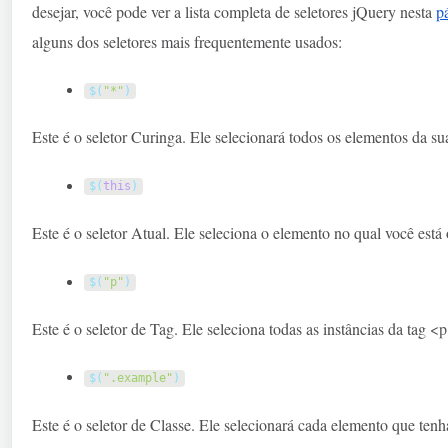
desejar, você pode ver a lista completa de seletores jQuery nesta
p
alguns dos seletores mais frequentemente usados:
$
(
"*"
)
Este é o seletor Curinga. Ele selecionará todos os elementos da su
$
(
this
)
Este é o seletor Atual. Ele seleciona o elemento no qual você es
$
(
"p"
)
Este é o seletor de Tag. Ele seleciona todas as instâncias da tag
<p
$
(
".example"
)
Este é o seletor de Classe. Ele selecionará cada elemento que tenh