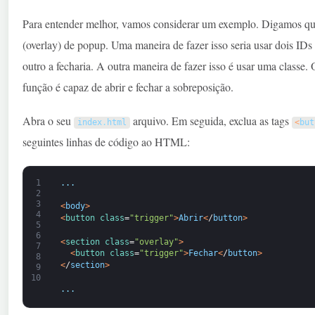
Para entender melhor, vamos considerar um exemplo. Digamos qu
(overlay) de popup. Uma maneira de fazer isso seria usar dois IDs 
outro a fecharia. A outra maneira de fazer isso é usar uma classe
função é capaz de abrir e fechar a sobreposição.
Abra o seu
arquivo. Em seguida, exclua as tags
index
.
html
<
but
seguintes linhas de código ao HTML:
1
.
.
.
2
3
<
body
>
4
<
button 
class
=
"trigger"
>
Abrir
<
/
button
>
5
6
<
section 
class
=
"overlay"
>
7
<
button 
class
=
"trigger"
>
Fechar
<
/
button
>
8
<
/
section
>
9
10
.
.
.