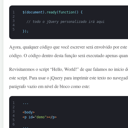
1
$
(
document
)
.
ready
(
function
(
)
{
2
3
// todo o jQuery personalizado irá aqui
4
5
}
)
;
Agora, qualquer código que você escrever será envolvido por este
código. O código dentro desta função será executado apenas qua
Revisitaremos o script “Hello, World!” de que falamos no início d
este script. Para usar o jQuery para imprimir este texto no navega
parágrafo vazio em nível de bloco como este:
1
.
.
.
2
3
<
body
>
4
<
p
id
=
"demo"
>
<
/
p
>
5
6
.
.
.