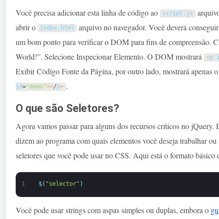
Você precisa adicionar esta linha de código ao
arquivo
script
.
js
abrir o
arquivo no navegador. Você deverá conseguir 
index
.
html
um bom ponto para verificar o DOM para fins de compreensão. Cli
World!”. Selecione Inspecionar Elemento. O DOM mostrará
<
p
Exibir Código Fonte da Página, por outro lado, mostrará apenas 
.
id
=
"demo"
>
<
/
p
>
O que são Seletores?
Agora vamos passar para alguns dos recursos críticos no jQuery. En
dizem ao programa com quais elementos você deseja trabalhar ou '
seletores que você pode usar no CSS. Aqui está o formato básico 
1
$
(
"selector"
)
Você pode usar strings com aspas simples ou duplas, embora o
gu