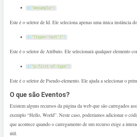
$
(
"#example"
)
Este é o seletor de Id. Ele seleciona apenas uma única instância d
$
(
"[type='text']"
)
Este é o seletor de Atributo. Ele selecionará qualquer elemento 
$
(
"p:first-of-type"
)
Este é o seletor de Pseudo-elemento. Ele ajuda a selecionar o prim
O que são Eventos?
Existem alguns recursos da página da web que são carregados ass
exemplo “Hello, World”. Neste caso, poderíamos adicionar o có
que acontece quando o carregamento de um recurso exige a interaç
útil.