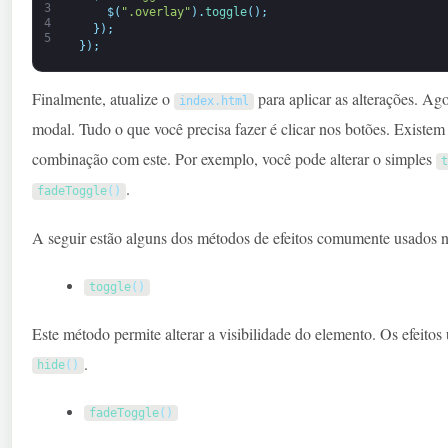
3
$
(
".overlay"
)
.
toggle
(
)
;
4
}
)
;
5
}
)
;
Finalmente, atualize o
para aplicar as alterações. Ago
index
.
html
modal. Tudo o que você precisa fazer é clicar nos botões. Existem
combinação com este. Por exemplo, você pode alterar o simples
t
.
fadeToggle
(
)
A seguir estão alguns dos métodos de efeitos comumente usados 
toggle
(
)
Este método permite alterar a visibilidade do elemento. Os efeitos
.
hide
(
)
fadeToggle
(
)