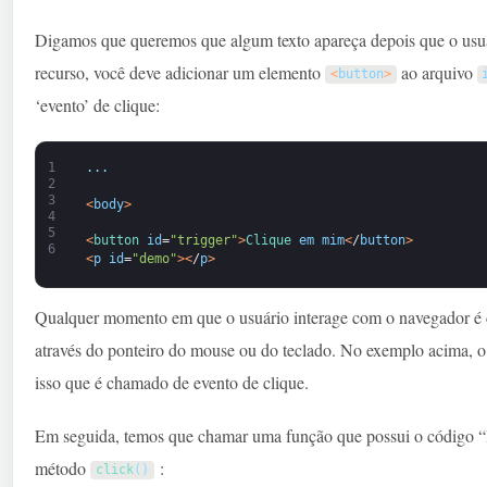
Digamos que queremos que algum texto apareça depois que o usuár
recurso, você deve adicionar um elemento
ao arquivo
<
button
>
‘evento’ de clique:
1
.
.
.
2
3
<
body
>
4
5
<
button 
id
=
"trigger"
>
Clique 
em mim
<
/
button
>
6
<
p
id
=
"demo"
>
<
/
p
>
Qualquer momento em que o usuário interage com o navegador é 
através do ponteiro do mouse ou do teclado. No exemplo acima, o
isso que é chamado de evento de clique.
Em seguida, temos que chamar uma função que possui o código “H
método
:
click
(
)