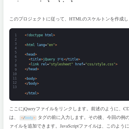
このプロジェクトに従って、HTMLのスケルトンを作成
1
<
!
doctype 
html
>
2
3
<
html 
lang
=
"en"
>
4
5
<
head
>
6
<
title
>
jQuery 
デモ
<
/
title
>
7
<
link 
rel
=
"stylesheet"
href
=
"css/style.css"
>
8
<
/
head
>
9
10
11
<
body
>
12
<
/
body
>
13
<
/
html
>
ここにjQueryファイルをリンクします。前述のように、CD
は、
タグの前に入力します。その後、今回の例
<
/
body
>
ァイルを追加できます。JavaScriptファイルは、このよう