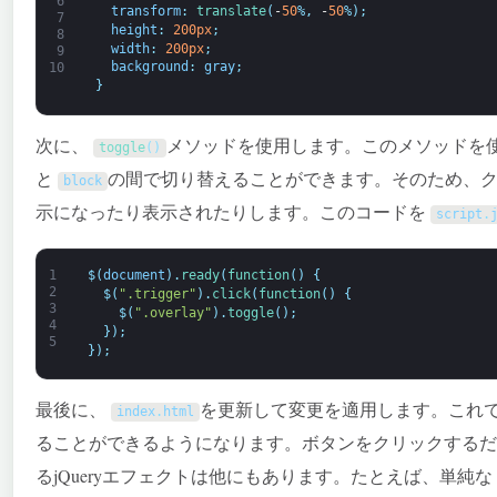
6
transform
:
translate
(
-
50
%
,
-
50
%
)
;
7
height
:
200px
;
8
width
:
200px
;
9
background
:
gray
;
10
}
次に、
メソッドを使用します。このメソッドを
toggle
(
)
と
の間で切り替えることができます。そのため、
block
示になったり表示されたりします。このコードを
script
.
1
$
(
document
)
.
ready
(
function
(
)
{
2
$
(
".trigger"
)
.
click
(
function
(
)
{
3
$
(
".overlay"
)
.
toggle
(
)
;
4
}
)
;
5
}
)
;
最後に、
を更新して変更を適用します。これ
index
.
html
ることができるようになります。ボタンをクリックするだ
るjQueryエフェクトは他にもあります。たとえば、単純な