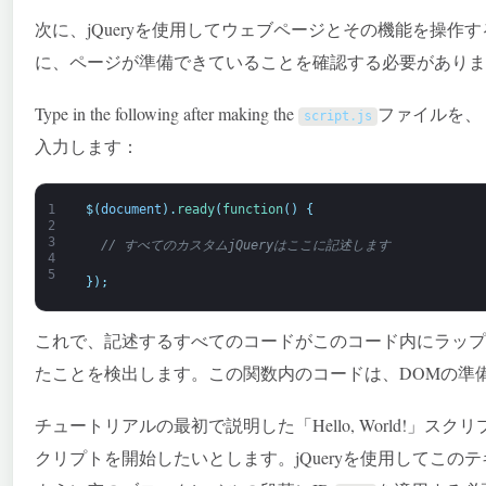
次に、jQueryを使用してウェブページとその機能を操
に、ページが準備できていることを確認する必要がありま
Type in the following after making the
ファイルを、
script
.
js
入力します：
1
$
(
document
)
.
ready
(
function
(
)
{
2
3
// すべてのカスタムjQueryはここに記述します
4
5
}
)
;
これで、記述するすべてのコードがこのコード内にラップさ
たことを検出します。この関数内のコードは、DOMの準
チュートリアルの最初で説明した「Hello, World!」
クリプトを開始したいとします。jQueryを使用してこ