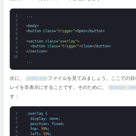
1
.
.
.
2
3
<
body
>
4
<
button 
class
=
"trigger"
>
Open
<
/
button
>
5
6
<
section 
class
=
"overlay"
>
7
<
button 
class
=
"trigger"
>
Close
<
/
button
>
8
<
/
section
>
9
10
.
.
.
次に、
ファイルを見てみましょう。ここでの目
style
.
css
レイを非表示にすることです。そのために、
display
:
non
す：
1
.
overlay
{
2
display
:
none
;
3
position
:
fixed
;
4
top
:
50
%
;
5
left
:
50
%
;