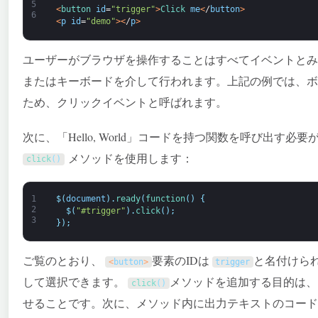
5
<
button 
id
=
"trigger"
>
Click 
me
<
/
button
>
6
<
p
id
=
"demo"
>
<
/
p
>
ユーザーがブラウザを操作することはすべてイベントとみ
またはキーボードを介して行われます。上記の例では、ボ
ため、クリックイベントと呼ばれます。
次に、「Hello, World」コードを持つ関数を呼び出す
メソッドを使用します：
click
(
)
1
$
(
document
)
.
ready
(
function
(
)
{
2
$
(
"#trigger"
)
.
click
(
)
;
3
}
)
;
ご覧のとおり、
要素のIDは
と名付けら
<
button
>
trigger
して選択できます。
メソッドを追加する目的は、
click
(
)
せることです。次に、メソッド内に出力テキストのコード