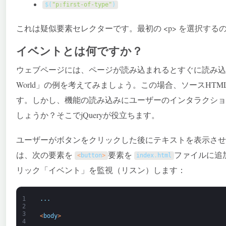
$
(
"p:first-of-type"
)
これは疑似要素セレクターです。最初の <
p> を選択する
イベントとは何ですか？
ウェブページには、ページが読み込まれるとすぐに読み込まれ
World」の例を考えてみましょう。この場合、ソースHT
す。しかし、機能の読み込みにユーザーのインタラクショ
しょうか？そこでjQueryが役立ちます。
ユーザーがボタンをクリックした後にテキストを表示させ
は、次の要素を
要素を
ファイルに追
<
button
>
index
.
html
リック「イベント」を監視（リスン）します：
1
.
.
.
2
3
<
body
>
4