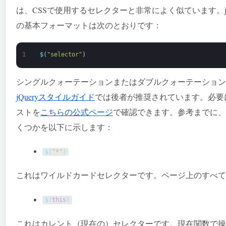
は、CSSで使用するセレクターと非常によく似ています。j
の基本フォーマットは次のとおりです：
1
$
(
"selector"
)
シングルクォーテーションまたはダブルクォーテーション
jQueryスタイルガイド
では後者が推奨されています。必要に
ストを
こちらの公式ページ
で確認できます。参考までに、
くつかを以下に示します：
$
(
"*"
)
これはワイルドカードセレクターです。ページ上のすべて
$
(
this
)
これはカレント（現在の）セレクターです。現在関数で操