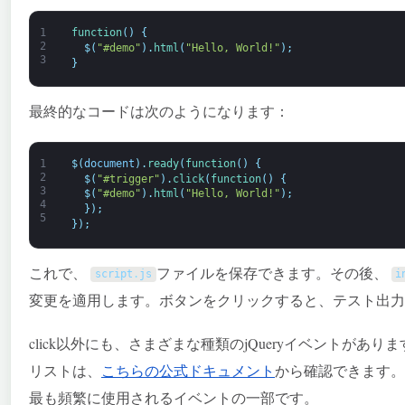
1
function
(
)
{
2
$
(
"#demo"
)
.
html
(
"Hello, World!"
)
;
3
}
最終的なコードは次のようになります：
1
$
(
document
)
.
ready
(
function
(
)
{
2
$
(
"#trigger"
)
.
click
(
function
(
)
{
3
$
(
"#demo"
)
.
html
(
"Hello, World!"
)
;
4
}
)
;
5
}
)
;
これで、
ファイルを保存できます。その後、
script
.
js
i
変更を適用します。ボタンをクリックすると、テスト出力の「He
click以外にも、さまざまな種類のjQueryイベントが
リストは、
こちらの公式ドキュメント
から確認できます。
最も頻繁に使用されるイベントの一部です。