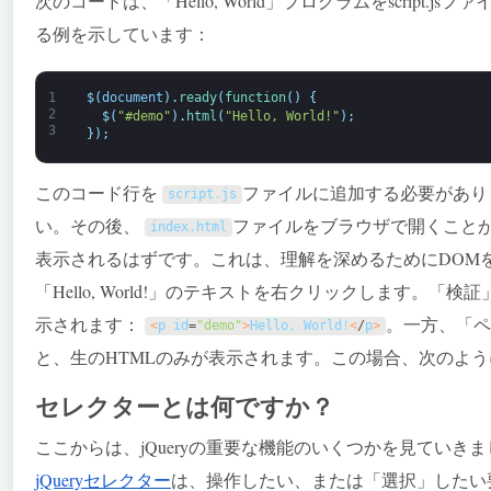
次のコードは、「Hello, World」プログラムをscript.jsファイ
る例を示しています：
1
$
(
document
)
.
ready
(
function
(
)
{
2
$
(
"#demo"
)
.
html
(
"Hello, World!"
)
;
3
}
)
;
このコード行を
ファイルに追加する必要があり
script
.
js
い。その後、
ファイルをブラウザで開くこと
index
.
html
表示されるはずです。これは、理解を深めるためにDOM
「Hello, World!」のテキストを右クリックします。
示されます：
。一方、「ペ
<
p
id
=
"demo"
>
Hello
,
World
!
<
/
p
>
と、生のHTMLのみが表示されます。この場合、次のよ
セレクターとは何ですか？
ここからは、jQueryの重要な機能のいくつかを見てい
jQueryセレクター
は、操作したい、または「選択」したい