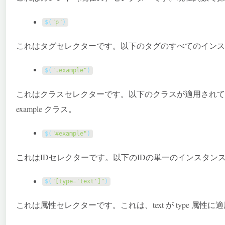
$
(
"p"
)
これはタグセレクターです。以下のタグのすべてのインス
$
(
".example"
)
これはクラスセレクターです。以下のクラスが適用されて
example
クラス。
$
(
"#example"
)
これはIDセレクターです。以下のIDの単一のインスタン
$
(
"[type='text']"
)
これは属性セレクターです。これは、
text
が
type
属性に適