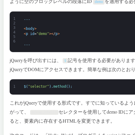
ように空のブロックレベルの段落にID
を適用する必
demo
1
.
.
.
2
3
<
body
>
4
<
p
id
=
"demo"
>
<
/
p
>
5
6
.
.
.
jQueryを呼び出すには、
記号を使用する必要があります
$
jQueryでDOMにアクセスできます。簡単な例は次のとお
1
$
(
"selector"
)
.
method
(
)
;
これがjQueryで使用する形式です。すでに知っているよ
がって、
セレクターを使用してdemo ID
#demo.html()
ると、要素内に存在するHTMLを変更できます。