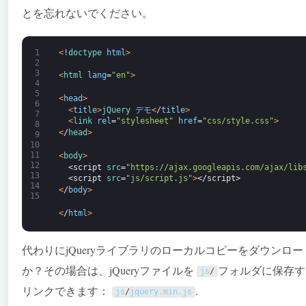
とを忘れないでください。
1
<
!
doctype 
html
>
2
3
<
html 
lang
=
"en"
>
4
5
<
head
>
6
<
title
>
jQuery 
デモ
<
/
title
>
7
<
link 
rel
=
"stylesheet"
href
=
"css/style.css"
>
8
<
/
head
>
9
10
11
<
body
>
12
<script 
src
=
"https://ajax.googleapis.com/ajax/lib
13
<script 
src
=
"js/script.js"
>
</script>
14
<
/
body
>
15
<
/
html
>
代わりにjQueryライブラリのローカルコピーをダウン
か？その場合は、jQueryファイルを
フォルダに保存す
js
/
リンクできます：
.
js
/
jquery
.
min
.
js