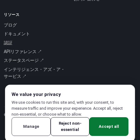
リソース
ブログ
ドキュメント
認証
APIリファレンス ↗
ステータスページ ↗
インテリジェンス・アズ・ア・
サービス ↗
We value your privacy
We use cookies to run this site and, with your consent, to
measure traffic and improve your experience. Accept all, reject
non-essential, or choose what to allow.
© 2026 CloudSigma Holding AG.
無断複写・転載を禁じます
.
Reject non-
Manage
Accept all
essential
プライバシーポリシー
·
利用規約