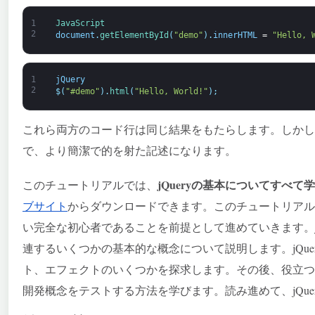
1
JavaScript
2
document
.
getElementById
(
"demo"
)
.
innerHTML
=
"Hello, 
1
jQuery
2
$
(
"#demo"
)
.
html
(
"Hello, World!"
)
;
これら両方のコード行は同じ結果をもたらします。しかし、
で、より簡潔で的を射た記述になります。
jQueryの基本についてすべて
このチュートリアルでは、
ブサイト
からダウンロードできます。このチュートリアルで
い完全な初心者であることを前提として進めていきます。j
連するいくつかの基本的な概念について説明します。jQu
ト、エフェクトのいくつかを探求します。その後、役立つ例
開発概念をテストする方法を学びます。読み進めて、jQue