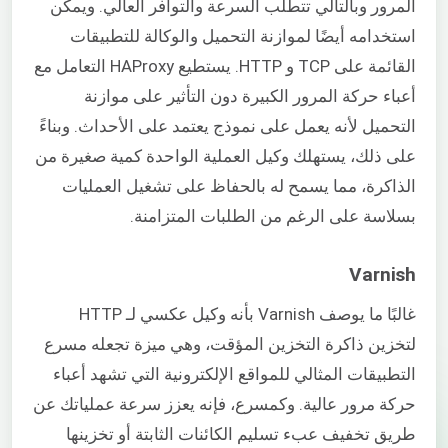
المرور وبالتالي تتطلب السرعة والتوافر العالي. ويمكن
استخدامه أيضًا لموازنة التحميل والوكالة للتطبيقات
القائمة على TCP و HTTP. يستطيع HAProxy التعامل مع
أعباء حركة المرور الكبيرة دون التأثير على موازنة
التحميل لأنه يعمل على نموذج يعتمد على الأحداث. وبناءً
على ذلك، يستهلك وكيل العملية الواحدة كمية صغيرة من
الذاكرة، مما يسمح له بالحفاظ على تشغيل العمليات
بسلاسة على الرغم من الطلبات المتزامنة.
Varnish
غالبًا ما يوصف Varnish بأنه وكيل عكسي لـ HTTP
لتخزين ذاكرة التخزين المؤقت، وهي ميزة تجعله مسرع
التطبيقات المثالي للمواقع الإلكترونية التي تشهد أعباء
حركة مرور عالية. وكمسرع، فإنه يعزز سرعة عملياتك عن
طريق تخفيف عبء تسليم الكائنات الثابتة أو تخزينها