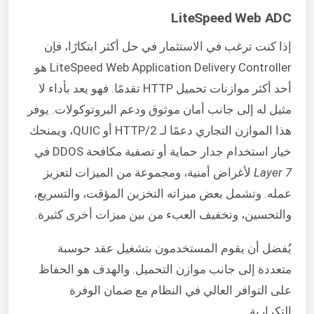
LiteSpeed Web ADC
إذا كنت ترغب في الاستثمار في حل أكثر ابتكارًا، فإن
LiteSpeed Web Application Delivery Controller هو
أحد أكثر موازنات تحميل HTTP تقدمًا. فهو يعد بأداء لا
مثيل له إلى جانب أمان موثوق ودعم البروتوكولات. يوفر
هذا الموازن التجاري دعمًا لـ HTTP/2 أو QUIC، ويمنحك
خيار استخدام جدار حماية أو تصفية مكافحة DDOS في
Layer 7
لأغراض أمنية، ومجموعة من الميزات لتعزيز
عمله. وتشمل بعض ميزاته التخزين المؤقت، والتسريع،
والتحسين، وتخفيف العبء من بين ميزات أخرى كثيرة.
يُفضل أن يقوم المستخدمون بتشغيل عقد حوسبة
متعددة إلى جانب موازن التحميل. والهدف هو الحفاظ
على التوافر العالي في النظام مع ضمان الوفرة
التكرارية.