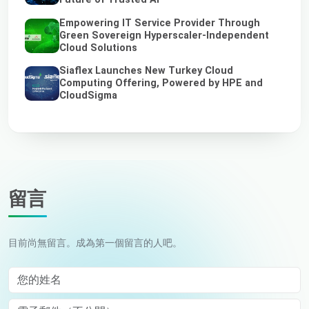
Empowering IT Service Provider Through
Green Sovereign Hyperscaler-Independent
Cloud Solutions
Siaflex Launches New Turkey Cloud
Computing Offering, Powered by HPE and
CloudSigma
留言
目前尚無留言。成為第一個留言的人吧。
您的姓名
電子郵件（不公開）