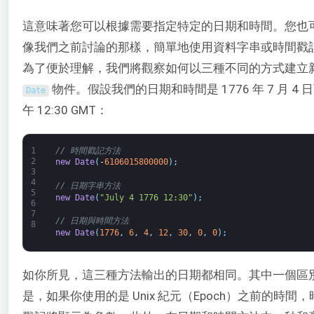
這意味著您可以根據需要指定特定的日期和時間。您也
像我們之前討論的那樣，簡單地使用資料字串或時間戳
為了便於理解，我們將觀察如何以三種不同的方式建立
物件。假設我們的日期和時間是 1776 年 7 月 4 
Date
午 12:30 GMT：
1
// 時間戳記方法
2
new
Date
(
-
6106015800000
)
;
3
4
// 日期字串方法
5
new
Date
(
"July 4 1776 12:30"
)
;
6
7
// 日期與時間方法
8
new
Date
(
1776
,
6
,
4
,
12
,
30
,
0
,
0
)
;
如你所見，這三種方法輸出的日期都相同。其中一個區
是，如果你使用的是 Unix 紀元（Epoch）之前的時間，