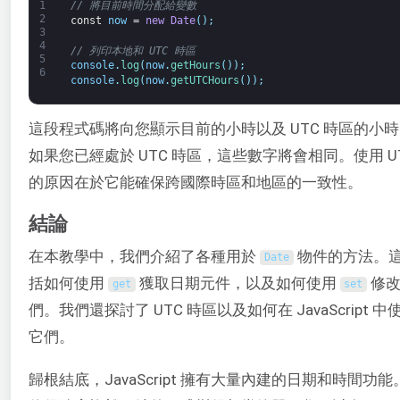
1
// 將目前時間分配給變數
2
const
now
=
new
Date
(
)
;
3
4
// 列印本地和 UTC 時區
5
console
.
log
(
now
.
getHours
(
)
)
;
6
console
.
log
(
now
.
getUTCHours
(
)
)
;
這段程式碼將向您顯示目前的小時以及 UTC 時區的小
如果您已經處於 UTC 時區，這些數字將會相同。使用 U
的原因在於它能確保跨國際時區和地區的一致性。
結論
在本教學中，我們介紹了各種用於
物件的方法。
Date
括如何使用
獲取日期元件，以及如何使用
修改
get
set
們。我們還探討了 UTC 時區以及如何在 JavaScript 中
它們。
歸根結底，JavaScript 擁有大量內建的日期和時間功能