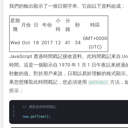
我們的輸出顯示了一個日期字串。它由以下資料組成：
星期
小
分
月份
日
年份
秒
時區
幾
時
鐘
GMT+0000
Wed
Oct
18
2017
12
41
34
(UTC)
JavaScript 透過時間戳記接收資料。此時間戳記來自 Uni
時間。這是一個顯示自 1970 年 1 月 1 日午夜以來經過
秒數的值。對於用戶來說，日期以易於理解的格式顯示
果您想獲取此時間戳記，您必須使用
方法，
getTime
(
)
所示：
1
// 獲取當前時間戳記
2
3
now
.
getTime
(
)
;