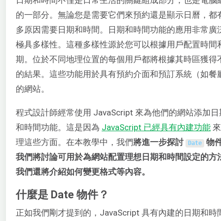
的一部分。無論您是需要它們來預約還是顯示日曆，都
多原因需要日期和時間。日期和時間功能的應用非常廣
極具多樣性。這種多樣性源於您可以根據用戶配置時間
期。位於不同地理位置的每個用戶都將根據其時區獲得
的結果。這些功能用於具有預約介面和預訂系統（如餐
的網站。
程式設計師經常使用 JavaScript 來為他們的網站添加日
和時間功能。這是因為
JavaScript 已經具有內建功能
來
理這些方面。在本教學中，我們
將進一步探討
物
Date
我們將討論可用於為網站配置理想日期和時間設定的方
我們還將介紹如何變更格式等內容。
什麼是 Date 物件？
正如我們剛才提到的，JavaScript 具有內建的日期和時