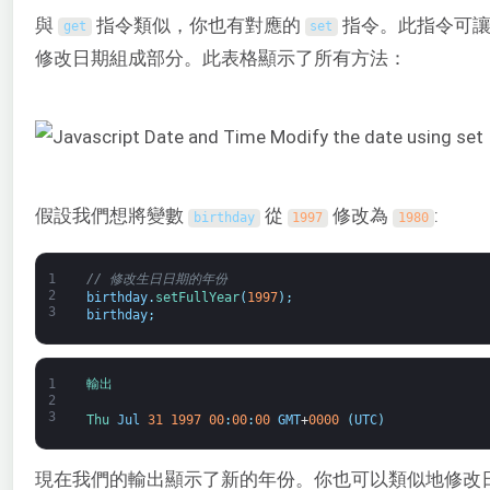
與
指令類似，你也有對應的
指令。此指令可
get
set
修改日期組成部分。此表格顯示了所有方法：
假設我們想將變數
從
修改為
:
birthday
1997
1980
1
// 修改生日日期的年份
2
birthday
.
setFullYear
(
1997
)
;
3
birthday
;
1
輸出
2
3
Thu 
Jul
31
1997
00
:
00
:
00
GMT
+
0000
(
UTC
)
現在我們的輸出顯示了新的年份。你也可以類似地修改