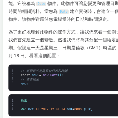
能。它被稱為
物件。此物件可讓您變更和管理日
Date
時間的相關資料。當您為
建立實例時，會建立一
Date
物件。該物件對應於您電腦當時的日期和時間設定。
為了更好地理解此物件的運作方式，讓我們來看一個例
我們首先建立一個變數。然後我們將為其分配一個給定
期。假設這一天是星期三，日期是倫敦（GMT）時區的 
月 18 日。看看這個配置：
1
// 將變數設定為當前日期和時間
2
const
now
=
new
Date
(
)
;
3
// 查看輸出
4
Now
;
1
輸出
2
3
Wed 
Oct
18
2017
12
:
41
:
34
GMT
+
0000
(
UTC
)