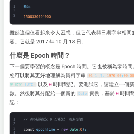
1
輸出
2
3
1508330494000
雖然這個值看起來令人困惑，但它代表與日期字串相同
容。它就是 2017 年 10 月 18 日。
什麼是 Epoch 時間？
下一個要學習的概念是 Epoch 時間。它也被稱為零時間
您可以將其更好地理解為資料字串
01
1 月
,
1970
00
:
00
:
00
以及
時間戳記。要測試它，請建立一個
0
界 
時間
(
UTC
)
數。然後將其分配給一個新的
實例，基於
時間
0
Date
記：
1
// 將時間戳記 0 分配給一個新變數
2
3
const
epochTime
=
new
Date
(
0
)
;
4