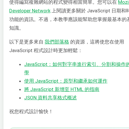
使得編寫複雜網站的程式變得相當簡單。您可以在
Mozi
Developer Network
上閱讀更多關於 JavaScript 日期和
功能的資訊。不過，本教學應該能幫助您掌握最基本的
知識。
以下是更多來自
我們部落格
的資源，這將使您在使用
JavaScript 程式設計時更加輕鬆：
JavaScript：如何對字串進行索引、分割和操作
學
使用 JavaScript：原型和繼承如何運作
將 JavaScript 新增至 HTML 的指南
JSON 資料共享格式概述
祝您程式設計愉快！