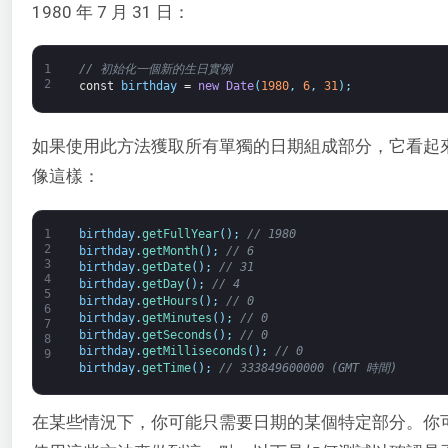
1980 年 7 月 31 日：
1
// 初始化一個新的生日實例
2
const
birthday
=
new
Date
(
1980
,
6
,
31
)
;
如果使用此方法獲取所有單獨的日期組成部分，它看起
像這樣：
1
birthday
.
getFullYear
(
)
;
// 1980
2
birthday
.
getMonth
(
)
;
// 6
3
birthday
.
getDate
(
)
;
// 31
4
birthday
.
getDay
(
)
;
// 4
5
birthday
.
getHours
(
)
;
// 0
6
birthday
.
getMinutes
(
)
;
// 0
7
birthday
.
getSeconds
(
)
;
// 0
8
birthday
.
getMilliseconds
(
)
;
// 0
9
birthday
.
getTime
(
)
;
// 333849600000 (GMT 時間)
在某些情況下，你可能只需要日期的某個特定部分。你