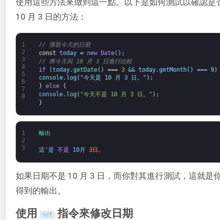
使用這些方法來做到這一點。以下是如何測試以確認是
10 月 3 日的方法：
1
// 獲取今天的日期
2
const
today
=
new
Date
(
)
;
3
// 將今天與 10 月 3 日進行比較
4
if
(
today
.
getDate
(
)
===
3
&& today.getMonth() === 9)
5
console.log("今天是 10 月 3 日。");
6
}
else
{
7
console
.
log
(
"今天不是 10 月 3 日。"
)
;
8
}
1
輸出
2
3
這
'
是
不是
10月
3日。
如果日期不是 10 月 3 日，而你對其進行測試，這就是
得到的輸出。
使用
指令來修改日期
set