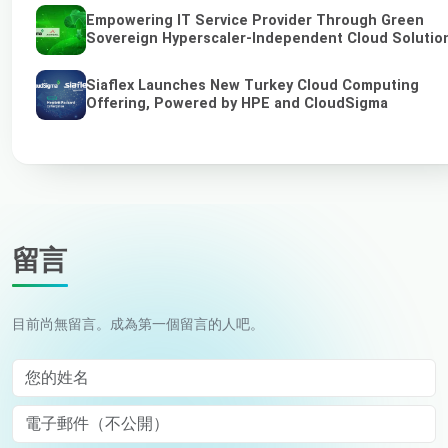
Empowering IT Service Provider Through Green
Sovereign Hyperscaler-Independent Cloud Solutio
Siaflex Launches New Turkey Cloud Computing
Offering, Powered by HPE and CloudSigma
留言
目前尚無留言。成為第一個留言的人吧。
您的姓名
電子郵件（不公開）