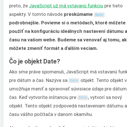
preto, že
JavaScript už má vstavanú funkciu
pre tieto
aspekty. V tomto návode
preskúmame
Date
podrobnejšie. Povieme si o metódach, ktoré môžete
použiť na konfiguráciu ideálnych nastavení dátumu 
času na vašom webe. Budeme sa venovať aj tomu, a
môžete zmeniť formát a ďalším veciam.
Čo je objekt Date?
Ako sme práve spomenuli, JavaScript má vstavanú funk
pre dátum a čas. Nazýva sa
objekt. Tento objekt 
Date
umožňuje meniť a spravovať súvisiace údaje pre dátum
čas. Keď vytvoríte inštanciu pre
, vytvorí sa nový
Date
objekt. Tento objekt zodpovedá nastaveniam dátumu a
času vášho počítača v danom okamihu.