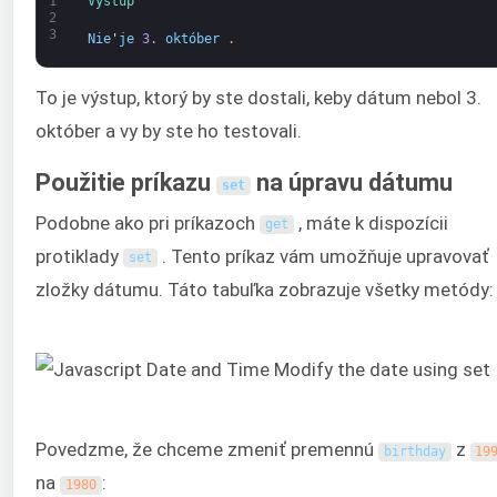
1
Výstup
2
3
Nie
'
je
3.
október
.
To je výstup, ktorý by ste dostali, keby dátum nebol 3.
október a vy by ste ho testovali.
Použitie príkazu
na úpravu dátumu
set
Podobne ako pri príkazoch
, máte k dispozícii
get
protiklady
. Tento príkaz vám umožňuje upravovať
set
zložky dátumu. Táto tabuľka zobrazuje všetky metódy:
Povedzme, že chceme zmeniť premennú
z
birthday
19
na
:
1980