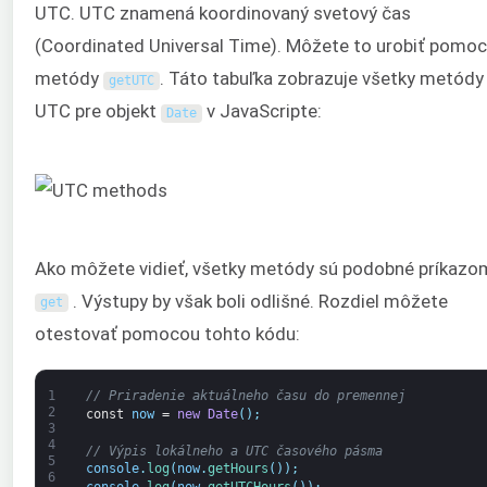
UTC. UTC znamená koordinovaný svetový čas
(Coordinated Universal Time). Môžete to urobiť pomo
metódy
. Táto tabuľka zobrazuje všetky metódy
getUTC
UTC pre objekt
v JavaScripte:
Date
Ako môžete vidieť, všetky metódy sú podobné príkazo
. Výstupy by však boli odlišné. Rozdiel môžete
get
otestovať pomocou tohto kódu:
1
// Priradenie aktuálneho času do premennej
2
const
now
=
new
Date
(
)
;
3
4
// Výpis lokálneho a UTC časového pásma
5
console
.
log
(
now
.
getHours
(
)
)
;
6