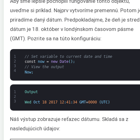
Aby sme lepšie pochopili fungovanie tohto objektu,
uveďme si príklad. Najprv vytvoríme premennú. Potom j
priradíme daný dátum. Predpokladajme, že deň je stred
dátum je 18. október v londýnskom časovom pásme
(GMT). Pozrite sa na túto konfiguráciu:
1
// Set variable to current date and time
2
const
now
=
new
Date
(
)
;
3
// View the output
4
Now
;
1
Output
2
3
Wed 
Oct
18
2017
12
:
41
:
34
GMT
+
0000
(
UTC
)
Náš výstup zobrazuje reťazec dátumu. Skladá sa z
nasledujúcich údajov: