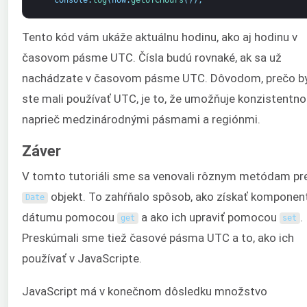
console
.
log
(
now
.
getUTCHours
(
)
)
;
Tento kód vám ukáže aktuálnu hodinu, ako aj hodinu v
časovom pásme UTC. Čísla budú rovnaké, ak sa už
nachádzate v časovom pásme UTC. Dôvodom, prečo b
ste mali používať UTC, je to, že umožňuje konzistentno
naprieč medzinárodnými pásmami a regiónmi.
Záver
V tomto tutoriáli sme sa venovali rôznym metódam pr
objekt. To zahŕňalo spôsob, ako získať komponen
Date
dátumu pomocou
a ako ich upraviť pomocou
.
get
set
Preskúmali sme tiež časové pásma UTC a to, ako ich
používať v JavaScripte.
JavaScript má v konečnom dôsledku množstvo