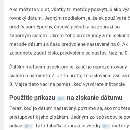
Ako môžete vidieť, všetky tri metódy poskytujú ako vý
rovnaký dátum. Jedným rozdielom je, že ak používate 
pred časom Epochy, časová pečiatka sa zobrazí so
záporným číslom. Okrem toho sú sekundy a milisekund
metóde dátumu a času predvolene nastavené na 0. Ak
zabudnete zadať číslo, predvolene sa nastaví tiež na 0.
Ďalším mätúcim aspektom je, že júl je reprezentovaný
číslom 6 namiesto 7. Je to preto, že číslovanie začína 
0. Majte tieto veci na pamäti, keď vytvárate inštancie.
Použitie príkazu
na získanie dátumu
get
Teraz, keď je dátum nastavený, pozrime sa, ako môžet
pristupovať k jeho zložkám. Jedným zo spôsobov je po
príkaz
. Táto tabuľka zobrazuje všetky
metódy 
get
get