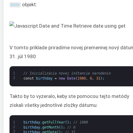
objekt:
Date
V tomto príklade priradíme novej premennej nový dátu
31. júl 1980:
1
// Inicializácia novej inštancie narodenín
2
const
birthday
=
new
Date
(
1980
,
6
,
31
)
;
Takto by to vyzeralo, keby ste pomocou tejto metódy
získali všetky jednotlivé zložky dátumu:
1
birthday
.
getFullYear
(
)
;
// 1980
2
birthday
.
getMonth
(
)
;
// 6
3
birthday
.
getDate
(
)
;
// 31