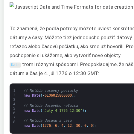
To znamená, že podľa potreby môžete uviesť konkrétn
dátumy a časy. Môžete tiež jednoducho použiť dátový
reťazec alebo časovú pečiatku, ako sme už hovorili. Pre
pochopenie si ukážeme, ako vytvoriť nové objekty
tromi rôznymi spôsobmi. Predpokladajme, že náš
Date
dátum a čas je 4. júl 1776 o 12:30 GMT:
1
// Metóda časovej pečiatky
2
new
Date
(
-
6106015800000
)
;
3
4
// Metóda dátového reťazca
5
new
Date
(
"July 4 1776 12:30"
)
;
6
7
// Metóda dátumu a času
8
new
Date
(
1776
,
6
,
4
,
12
,
30
,
0
,
0
)
;