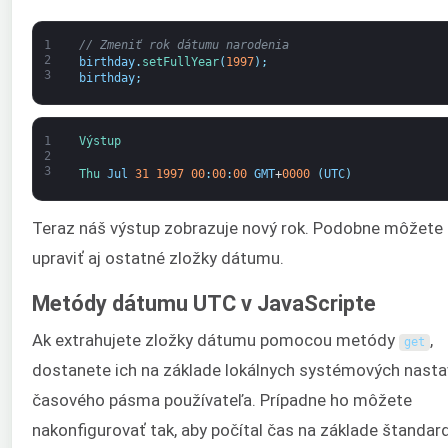
1
// Zmeniť rok dátumu narodenia
2
birthday
.
setFullYear
(
1997
)
;
3
birthday
;
1
Výstup
2
3
Thu 
Jul
31
1997
00
:
00
:
00
GMT
+
0000
(
UTC
)
Teraz náš výstup zobrazuje nový rok. Podobne môžete
upraviť aj ostatné zložky dátumu.
Metódy dátumu UTC v JavaScripte
Ak extrahujete zložky dátumu pomocou metódy
,
get
dostanete ich na základe lokálnych systémových nasta
časového pásma používateľa. Prípadne ho môžete
nakonfigurovať tak, aby počítal čas na základe štandar