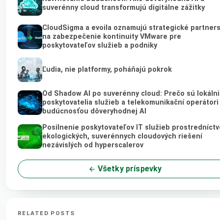
suverénny cloud transformujú digitálne zážitky
CloudSigma a evoila oznamujú strategické partner
na zabezpečenie kontinuity VMware pre
poskytovateľov služieb a podniky
Ľudia, nie platformy, poháňajú pokrok
Od Shadow AI po suverénny cloud: Prečo sú lokálni
poskytovatelia služieb a telekomunikační operátori
budúcnosťou dôveryhodnej AI
Posilnenie poskytovateľov IT služieb prostredníct
ekologických, suverénnych cloudových riešení
nezávislých od hyperscalerov
Všetky príspevky
RELATED POSTS