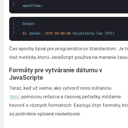
5
epochTime
;
1
Output
2
3
01
Január
,
1970
00
:
00
:
00
Univerzálny 
Čas
(
UTC
)
Čas epochy býval pre programátorov štandardom. Je t
tiež metóda, ktorú JavaScript používa na meranie času
Formáty pre vytváranie dátumu v
JavaScripte
Teraz, keď už vieme, ako vytvoriť novú inštanciu
pomocou reťazca a časovej pečiatky, môžeme
Date
hovoriť o rôznych formátoch. Existujú štyri formáty, kt
sú podrobne opísané nasledovne: