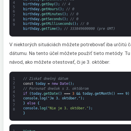
4
birthday
.
getDay
(
)
;
// 4
5
birthday
.
getHours
(
)
;
// 0
6
birthday
.
getMinutes
(
)
;
// 0
7
birthday
.
getSeconds
(
)
;
// 0
8
birthday
.
getMilliseconds
(
)
;
// 0
9
birthday
.
getTime
(
)
;
// 333849600000 (pre GMT)
V niektorých situáciách môžete potrebovať iba určitú č
dátumu. Na tento účel môžete použiť tieto metódy. Tu 
návod, ako môžete otestovať, či je 3. október:
1
// Získať dnešný dátum
2
const
today
=
new
Date
(
)
;
3
// Porovnať dnešok s 3. októbrom
4
if
(
today
.
getDate
(
)
===
3
&& today.getMonth() === 9)
5
console.log("Je 3. október.");
6
}
else
{
7
console
.
log
(
"Nie je 3. október."
)
;
8
}