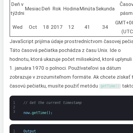
Deň v
Časo
Mesiac
Deň
Rok
Hodina
Minúta
Sekunda
týždni
pásm
GMT+0
Wed
Oct
18
2017
12
41
34
(UTC
JavaScript prijíma údaje prostredníctvom časovej pečia
Táto časová pečiatka pochádza z času Unix. Ide o
hodnotu, ktorá ukazuje počet milisekúnd, ktoré uplynuli
1. januára 1970 o polnoci. Používateľovi sa dátum
zobrazuje v zrozumiteľnom formáte. Ak chcete získať 
časovú pečiatku, musíte použiť metódu
takto
getTime
(
)
1
// Get the current timestamp
2
3
now
.
getTime
(
)
;
1
Output