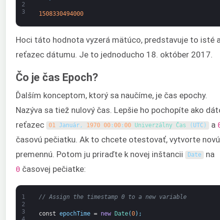
2
3
1508330494000
Hoci táto hodnota vyzerá mätúco, predstavuje to isté 
reťazec dátumu. Je to jednoducho 18. október 2017.
Čo je čas Epoch?
Ďalším konceptom, ktorý sa naučíme, je čas epochy.
Nazýva sa tiež nulový čas. Lepšie ho pochopíte ako dát
reťazec
a
01
Január
,
1970
00
:
00
:
00
Univerzálny 
Čas
(
UTC
)
časovú pečiatku. Ak to chcete otestovať, vytvorte novú
premennú. Potom ju priraďte k novej inštancii
na
Date
časovej pečiatke:
0
1
// Assign the timestamp 0 to a new variable
2
3
const
epochTime
=
new
Date
(
0
)
;
4