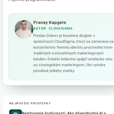
Pranay Kapgate
AUTOR
· CLOUDSIGMA
Preslav Dobrev je kreatívny dizajnér v
spoločnosti CloudSigma, ktorý sa zameriava na
konzistentnú firemnú identitu prostredníctvom
tradičných a inovatívnych marketingových
kanálov. Dokáže brilantne spájať umeleckú víziu
so strategickým marketingom, čím vytvára
pôsobivé príbehy značky.
NAJNOVŠIE PRÍSPEVKY
Navrhovanie budúcnosti: Ako dôveryhodná AI a