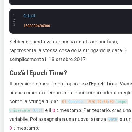
1
Output
2
3
1508330494000
Sebbene questo valore possa sembrare confuso,
rappresenta la stessa cosa della stringa della data. È
semplicemente il 18 ottobre 2017.
Cos'è l'Epoch Time?
Il prossimo concetto da imparare è l'Epoch Time. Viene
anche chiamato tempo zero. Puoi comprenderlo megli
come la stringa di dati
01
Gennaio
,
1970
00
:
00
:
00
Tempo 
e il
timestamp. Per testarlo, crea una
0
Universale
(
UTC
)
variabile. Poi assegnala a una nuova istanza
su un
Date
timestamp:
0