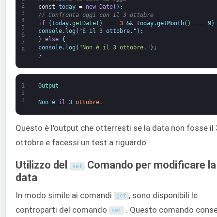
2
const
today
=
new
Date
(
)
;
3
// Confronta oggi con il 3 ottobre
4
if
(
today
.
getDate
(
)
===
3
&& today.getMonth() === 9)
5
console.log("È il 3 ottobre.");
6
}
else
{
7
console
.
log
(
"Non è il 3 ottobre."
)
;
8
}
1
Output
2
3
Non
'
è
il
3
ottobre.
Questo è l'output che otterresti se la data non fosse il 
ottobre e facessi un test a riguardo.
Utilizzo del
Comando per modificare la
set
data
In modo simile ai comandi
, sono disponibili le
get
controparti del comando
. Questo comando conse
set