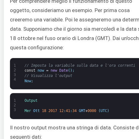
Per comprendere meglio il funzionamento di questo
oggetto, consideriamo un esempio. Per prima cosa
creeremo una variabile. Poi le assegneremo una deter
data. Supponiamo che il giorno sia mercoledì e la data s
18 ottobre nel fuso orario di Londra (GMT). Dai un'occh
questa configurazione:
1
// Imposta la variabile sulla data e l'ora correnti
2
const
now
=
new
Date
(
)
;
3
// Visualizza l'output
4
Now
;
1
Output
2
3
Mer 
Ott
18
2017
12
:
41
:
34
GMT
+
0000
(
UTC
)
Il nostro output mostra una stringa di data. Consiste d
seguenti dati: