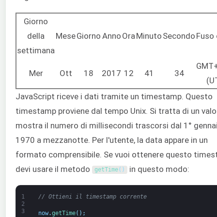
Giorno
della
Mese
Giorno
Anno
Ora
Minuto
Secondo
Fuso 
settimana
GMT+
Mer
Ott
18
2017
12
41
34
(U
JavaScript riceve i dati tramite un timestamp. Questo
timestamp proviene dal tempo Unix. Si tratta di un valo
mostra il numero di millisecondi trascorsi dal 1° genna
1970 a mezzanotte. Per l'utente, la data appare in un
formato comprensibile. Se vuoi ottenere questo times
devi usare il metodo
in questo modo:
getTime
(
)
1
// Ottieni il timestamp corrente
2
3
now
.
getTime
(
)
;