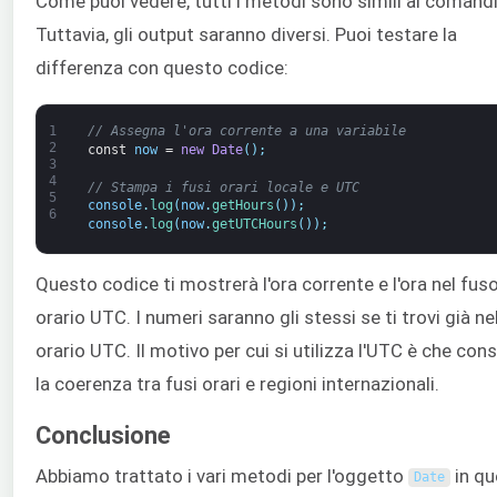
Come puoi vedere, tutti i metodi sono simili ai comand
Tuttavia, gli output saranno diversi. Puoi testare la
differenza con questo codice:
1
// Assegna l'ora corrente a una variabile
2
const
now
=
new
Date
(
)
;
3
4
// Stampa i fusi orari locale e UTC
5
console
.
log
(
now
.
getHours
(
)
)
;
6
console
.
log
(
now
.
getUTCHours
(
)
)
;
Questo codice ti mostrerà l'ora corrente e l'ora nel fus
orario UTC. I numeri saranno gli stessi se ti trovi già ne
orario UTC. Il motivo per cui si utilizza l'UTC è che con
la coerenza tra fusi orari e regioni internazionali.
Conclusione
Abbiamo trattato i vari metodi per l'oggetto
in qu
Date