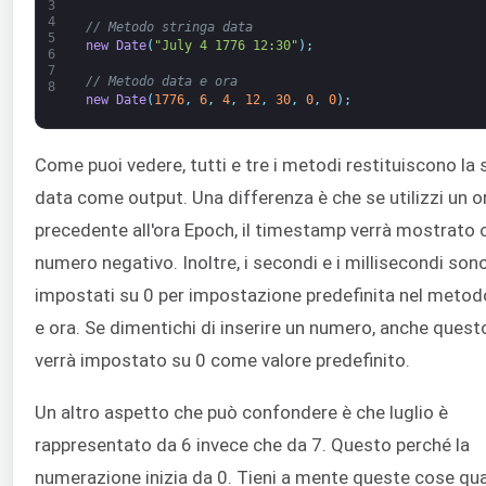
3
4
// Metodo stringa data
5
new
Date
(
"July 4 1776 12:30"
)
;
6
7
// Metodo data e ora
8
new
Date
(
1776
,
6
,
4
,
12
,
30
,
0
,
0
)
;
Come puoi vedere, tutti e tre i metodi restituiscono la
data come output. Una differenza è che se utilizzi un o
precedente all'ora Epoch, il timestamp verrà mostrato 
numero negativo. Inoltre, i secondi e i millisecondi son
impostati su 0 per impostazione predefinita nel metod
e ora. Se dimentichi di inserire un numero, anche quest
verrà impostato su 0 come valore predefinito.
Un altro aspetto che può confondere è che luglio è
rappresentato da 6 invece che da 7. Questo perché la
numerazione inizia da 0. Tieni a mente queste cose q