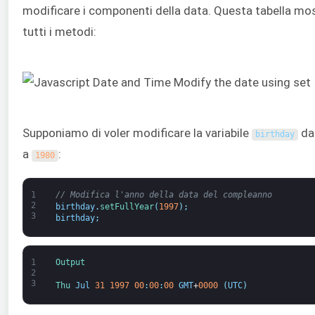
modificare i componenti della data. Questa tabella mo
tutti i metodi:
Supponiamo di voler modificare la variabile
d
birthday
a
:
1980
1
// Modifica l'anno della data del compleanno
2
birthday
.
setFullYear
(
1997
)
;
3
birthday
;
1
Output
2
3
Thu 
Jul
31
1997
00
:
00
:
00
GMT
+
0000
(
UTC
)