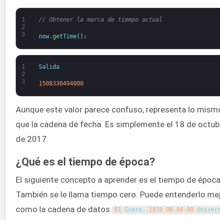
1
// Obtener la marca de tiempo actual
2
3
now
.
getTime
(
)
;
1
Salida
2
3
1508330494000
Aunque este valor parece confuso, representa lo mism
que la cadena de fecha. Es simplemente el 18 de octub
de 2017.
¿Qué es el tiempo de época?
El siguiente concepto a aprender es el tiempo de época
También se le llama tiempo cero. Puede entenderlo me
como la cadena de datos
01
Enero
,
1970
00
:
00
:
00