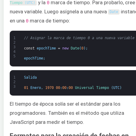
y la
marca de tiempo. Para probarlo, cree
0
Tiempo
(
UTC
)
nueva variable. Luego asígnela a una nueva
instan
Date
en una
marca de tiempo:
0
1
// Asignar la marca de tiempo 0 a una nueva variable
2
3
const
epochTime
=
new
Date
(
0
)
;
4
5
epochTime
;
1
Salida
2
3
01
Enero
,
1970
00
:
00
:
00
Universal 
Tiempo
(
UTC
)
El tiempo de época solía ser el estándar para los
programadores. También es el método que utiliza
JavaScript para medir el tiempo.
Formatos para la creación de fechas en