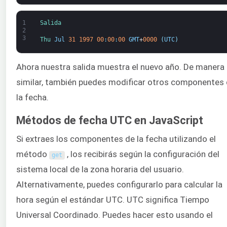
1
Salida
2
3
Thu 
Jul
31
1997
00
:
00
:
00
GMT
+
0000
(
UTC
)
Ahora nuestra salida muestra el nuevo año. De manera
similar, también puedes modificar otros componentes
la fecha.
Métodos de fecha UTC en JavaScript
Si extraes los componentes de la fecha utilizando el
método
, los recibirás según la configuración del
get
sistema local de la zona horaria del usuario.
Alternativamente, puedes configurarlo para calcular la
hora según el estándar UTC. UTC significa Tiempo
Universal Coordinado. Puedes hacer esto usando el