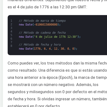
es el 4 de julio de 1776 a las 12:30 pm GMT:
1
// Método de marca de tiempo
2
new
Date
(
-
6106015800000
)
;
3
4
// Método de cadena de fecha
5
new
Date
(
"4 de julio de 1776 12:30"
)
;
6
7
// Método de fecha y hora
8
new
Date
(
1776
,
6
,
4
,
12
,
30
,
0
,
0
)
;
Como puedes ver, los tres métodos dan la misma fech
como resultado. Una diferencia es que si estás usando
una hora anterior a la época (Epoch), la marca de tiem
se mostrará con un número negativo. Además, los
segundos y milisegundos son 0 por defecto en el mét
de fecha y hora. Si olvidas ingresar un número, también
establecerá en 0 por defecto.