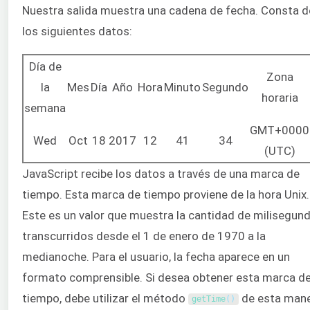
Nuestra salida muestra una cadena de fecha. Consta d
los siguientes datos:
Día de
Zona
la
Mes
Día
Año
Hora
Minuto
Segundo
horaria
semana
GMT+0000
Wed
Oct
18
2017
12
41
34
(UTC)
JavaScript recibe los datos a través de una marca de
tiempo. Esta marca de tiempo proviene de la hora Unix.
Este es un valor que muestra la cantidad de milisegun
transcurridos desde el 1 de enero de 1970 a la
medianoche. Para el usuario, la fecha aparece en un
formato comprensible. Si desea obtener esta marca d
tiempo, debe utilizar el método
de esta mane
getTime
(
)