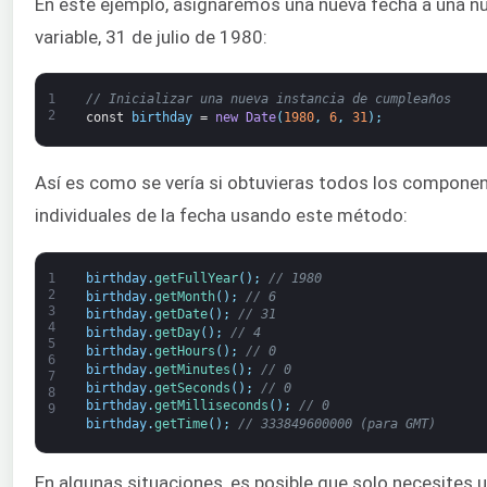
En este ejemplo, asignaremos una nueva fecha a una n
variable, 31 de julio de 1980:
1
// Inicializar una nueva instancia de cumpleaños
2
const
birthday
=
new
Date
(
1980
,
6
,
31
)
;
Así es como se vería si obtuvieras todos los compone
individuales de la fecha usando este método:
1
birthday
.
getFullYear
(
)
;
// 1980
2
birthday
.
getMonth
(
)
;
// 6
3
birthday
.
getDate
(
)
;
// 31
4
birthday
.
getDay
(
)
;
// 4
5
birthday
.
getHours
(
)
;
// 0
6
birthday
.
getMinutes
(
)
;
// 0
7
birthday
.
getSeconds
(
)
;
// 0
8
birthday
.
getMilliseconds
(
)
;
// 0
9
birthday
.
getTime
(
)
;
// 333849600000 (para GMT)
En algunas situaciones, es posible que solo necesites 