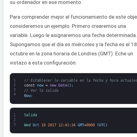
su ordenador en ese momento.
Para comprender mejor el funcionamiento de este obje
consideremos un ejemplo. Primero crearemos una
variable. Luego le asignaremos una fecha determinada.
Supongamos que el día es miércoles y la fecha es el 18
octubre en la zona horaria de Londres (GMT). Eche un
vistazo a esta configuración:
1
// Establecer la variable en la fecha y hora actuale
2
const
now
=
new
Date
(
)
;
3
// Ver la salida
4
Now
;
1
Salida
2
3
Wed 
Oct
18
2017
12
:
41
:
34
GMT
+
0000
(
UTC
)