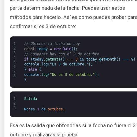
parte determinada de la fecha. Puedes usar estos
métodos para hacerlo. Así es como puedes probar par
confirmar si es 3 de octubre:
1
// Obtener la fecha de hoy
2
const
today
=
new
Date
(
)
;
3
// Comparar hoy con el 3 de octubre
4
if
(
today
.
getDate
(
)
===
3
&& today.getMonth() === 9)
5
console.log("Es 3 de octubre.");
6
}
else
{
7
console
.
log
(
"No es 3 de octubre."
)
;
8
}
1
Salida
2
3
No
'
es
3
de
octubre.
Esa es la salida que obtendrías si la fecha no fuera el 3
octubre y realizaras la prueba.