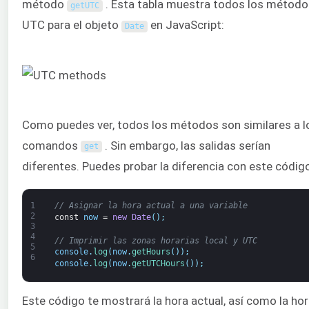
método
. Esta tabla muestra todos los método
getUTC
UTC para el objeto
en JavaScript:
Date
Como puedes ver, todos los métodos son similares a l
comandos
. Sin embargo, las salidas serían
get
diferentes. Puedes probar la diferencia con este códig
1
// Asignar la hora actual a una variable
2
const
now
=
new
Date
(
)
;
3
4
// Imprimir las zonas horarias local y UTC
5
console
.
log
(
now
.
getHours
(
)
)
;
6
console
.
log
(
now
.
getUTCHours
(
)
)
;
Este código te mostrará la hora actual, así como la ho