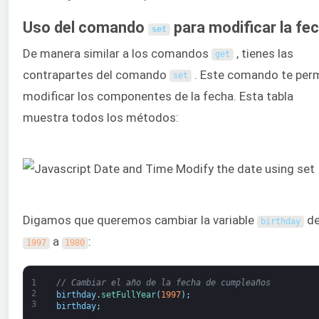
Uso del comando
para modificar la fe
set
De manera similar a los comandos
, tienes las
get
contrapartes del comando
. Este comando te per
set
modificar los componentes de la fecha. Esta tabla
muestra todos los métodos:
Digamos que queremos cambiar la variable
d
birthday
a
:
1997
1980
1
// Cambiar el año de la fecha de cumpleaños
2
birthday
.
setFullYear
(
1997
)
;
3
birthday
;