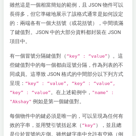
雖然這是一個相當簡短的範例，且 JSON 物件可以
長得多，但它準確地展示了該格式通常是如何設定
的：兩端各有一個大括號（或花括號），中間填滿
了鍵值對。JSON 中的大部分資料都封裝在 JSON
項目中。
有一個冒號分隔鍵值對（
）。這
“key” : “value”
些鍵值對中的每一個都由逗號分隔，作為列表的不
同成員。這導致 JSON 格式的中間部分以下列方式
呈現：
“key” : “value”, “key” : “value”,
。在上述範例中，
“key” : “value”
"name" :
例如是第一個鍵值對。
"Akshay"
每個物件中的鍵必須是唯一的，可以呈現為任何有
效的字串，並用雙引號括起來（
），並且總
“key”
是位於冒號的左側。雖然鍵字串中允許有空格（例