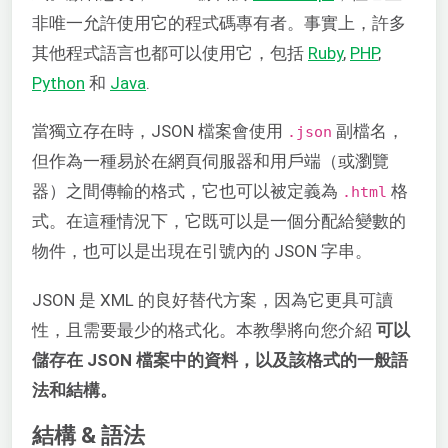
非唯一允許使用它的程式碼專有者。事實上，許多
其他程式語言也都可以使用它，包括
Ruby
,
PHP
,
Python
和
Java
.
當獨立存在時，JSON 檔案會使用
副檔名，
.json
但作為一種易於在網頁伺服器和用戶端（或瀏覽
器）之間傳輸的格式，它也可以被定義為
格
.html
式。在這種情況下，它既可以是一個分配給變數的
物件，也可以是出現在引號內的 JSON 字串。
JSON 是 XML 的良好替代方案，因為它更具可讀
性，且需要最少的格式化。本教學將向您介紹
可以
儲存在 JSON 檔案中的資料，以及該格式的一般語
法和結構。
結構 & 語法