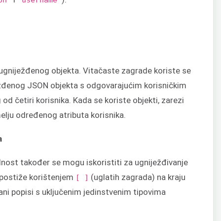
g ugniježđenog objekta. Vitačaste zagrade koriste se
ežđenog JSON objekta s odgovarajućim korisničkim
od četiri korisnika. Kada se koriste objekti, zarezi
melju određenog atributa korisnika.
a
ednost također se mogu iskoristiti za ugniježđivanje
postiže korištenjem
(uglatih zagrada) na kraju
[ ]
rani popisi s uključenim jedinstvenim tipovima