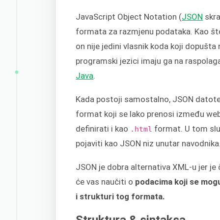
JavaScript Object Notation (
JSON
skra
formata za razmjenu podataka. Kao št
on nije jedini vlasnik koda koji dopušt
programski jezici imaju ga na raspolaga
Java
.
Kada postoji samostalno, JSON datote
format koji se lako prenosi između web p
definirati i kao
format. U tom sluča
.html
pojaviti kao JSON niz unutar navodnika
JSON je dobra alternativa XML-u jer je či
će vas naučiti o
podacima koji se mogu
i strukturi tog formata.
Struktura & sintaksa