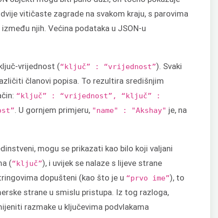
 dvije vitičaste zagrade na svakom kraju, s parovima
or između njih. Većina podataka u JSON-u
ljuč-vrijednost (
). Svaki
“ključ” : “vrijednost”
ličiti članovi popisa. To rezultira središnjim
ačin:
“ključ” : “vrijednost”, “ključ” :
. U gornjem primjeru,
je, na
ost”
"name" : "Akshay"
dinstveni, mogu se prikazati kao bilo koji valjani
ma (
), i uvijek se nalaze s lijeve strane
“ključ”
tringovima dopušteni (kao što je u
), to
“prvo ime”
merske strane u smislu pristupa. Iz tog razloga,
ijeniti razmake u ključevima podvlakama