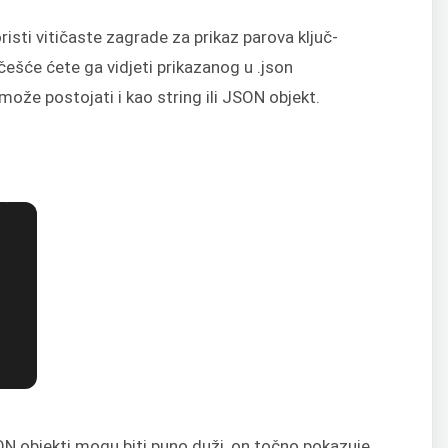
isti vitičaste zagrade za prikaz parova ključ-
ešće ćete ga vidjeti prikazanog u .json
ože postojati i kao string ili JSON objekt.
JSON objekti mogu biti puno duži, on točno pokazuje