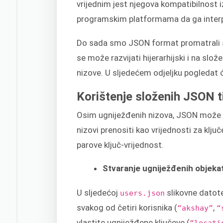
vrijednim jest njegova kompatibilnost 
programskim platformama da ga interpr
Do sada smo JSON format promatrali s
se može razvijati hijerarhijski i na slož
nizove. U sljedećem odjeljku pogledat
Korištenje složenih JSON t
Osim ugniježđenih nizova, JSON može poh
nizovi prenositi kao vrijednosti za ključ
parove ključ-vrijednost.
Stvaranje ugniježđenih objeka
U sljedećoj
slikovne datote
users.json
svakog od četiri korisnika (
,
“akshay”
“
vlastite ugniježđene ključeve (
“locati