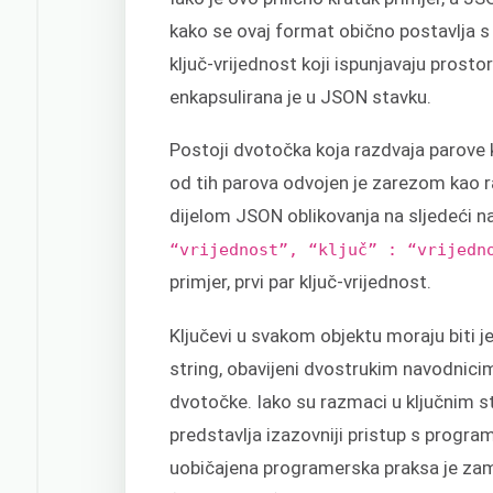
kako se ovaj format obično postavlja s
ključ-vrijednost koji ispunjavaju prost
enkapsulirana je u JSON stavku.
Postoji dvotočka koja razdvaja parove k
od tih parova odvojen je zarezom kao raz
dijelom JSON oblikovanja na sljedeći n
“vrijednost”, “ključ” : “vrijedn
primjer, prvi par ključ-vrijednost.
Ključevi u svakom objektu moraju biti je
string, obavijeni dvostrukim navodnici
dvotočke. Iako su razmaci u ključnim s
predstavlja izazovniji pristup s progra
uobičajena programerska praksa je zam