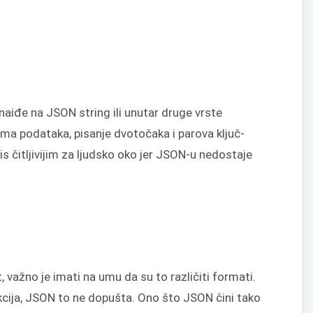
naiđe na JSON string ili unutar druge vrste
ima podataka, pisanje dvotočaka i parova ključ-
s čitljivijim za ljudsko oko jer JSON-u nedostaje
 važno je imati na umu da su to različiti formati.
kcija, JSON to ne dopušta. Ono što JSON čini tako