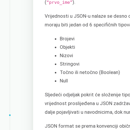
(
).
“prvo_ime”
Vrijednosti u JSON-u nalaze se desno o
moraju biti jedan od 6 specifičnih tipo
Brojevi
Objekti
Nizovi
Stringovi
Točno ili netočno (Boolean)
Null
Sljedeći odjeljak pokrit će složenije t
vrijednost proslijeđena u JSON zadržava
dalje pojavljivati u navodnicima, dok n
JSON format se prema konvenciji običn