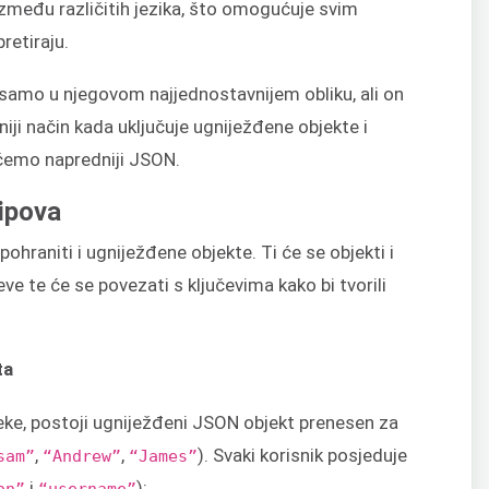
između različitih jezika, što omogućuje svim
etiraju.
amo u njegovom najjednostavnijem obliku, ali on
eniji način kada uključuje ugniježđene objekte i
 ćemo napredniji JSON.
ipova
raniti i ugniježđene objekte. Ti će se objekti i
eve te će se povezati s ključevima kako bi tvorili
ta
ke, postoji ugniježđeni JSON objekt prenesen za
,
,
). Svaki korisnik posjeduje
sam”
“Andrew”
“James”
i
):
on”
“username”