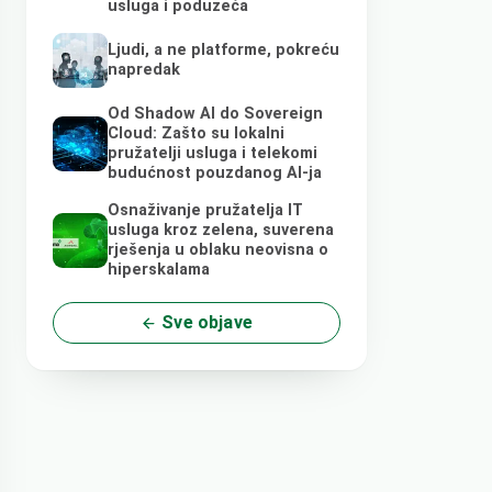
usluga i poduzeća
Ljudi, a ne platforme, pokreću
napredak
Od Shadow AI do Sovereign
Cloud: Zašto su lokalni
pružatelji usluga i telekomi
budućnost pouzdanog AI-ja
Osnaživanje pružatelja IT
usluga kroz zelena, suverena
rješenja u oblaku neovisna o
hiperskalama
Sve objave