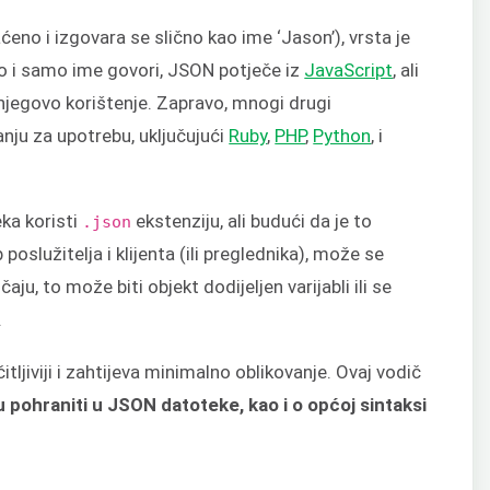
ćeno i izgovara se slično kao ime ‘Jason’), vrsta je
o i samo ime govori, JSON potječe iz
JavaScript
, ali
a njegovo korištenje. Zapravo, mnogi drugi
nju za upotrebu, uključujući
Ruby
,
PHP
,
Python
, i
ka koristi
ekstenziju, ali budući da je to
.json
oslužitelja i klijenta (ili preglednika), može se
ju, to može biti objekt dodijeljen varijabli ili se
.
tljiviji i zahtijeva minimalno oblikovanje. Ovaj vodič
 pohraniti u JSON datoteke, kao i o općoj sintaksi