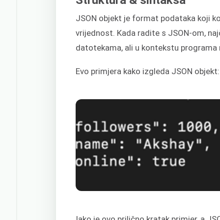
JSON objekt je format podataka koji kor
vrijednost. Kada radite s JSON-om, najč
datotekama, ali u kontekstu programa m
Evo primjera kako izgleda JSON objekt:
Iako je ovo prilično kratak primjer, a 