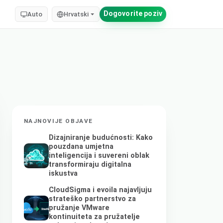
Dogovorite poziv
Auto
Hrvatski
NAJNOVIJE OBJAVE
Dizajniranje budućnosti: Kako
pouzdana umjetna
inteligencija i suvereni oblak
transformiraju digitalna
iskustva
CloudSigma i evoila najavljuju
strateško partnerstvo za
pružanje VMware
kontinuiteta za pružatelje