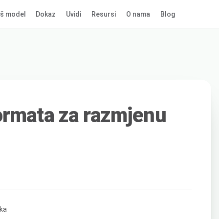
š model
Dokaz
Uvidi
Resursi
O nama
Blog
ormata za razmjenu