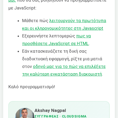
μας
που θα σας βοηθήσουν να προγραμματίσετε
με JavaScript:
Μάθετε πώς
λειτουργούν τα πρωτότυπα
και οι κληρονομικότητες στη Javascript
Εξερευνήστε λεπτομερώς
πως να
προσθέσετε JavaScript σε HTML
.
Εάν κατασκευάζετε τη δική σας
διαδικτυακή εφαρμογή, ρίξτε μια ματιά
στον
οδηγό μας για το πώς να επιλέξετε
την καλύτερη εγκατάσταση διακομιστή
.
Καλό προγραμματισμό!
Akshay Nagpal
ΣΥΓΓΡΑΦΈΑΣ
· CLOUDSIGMA