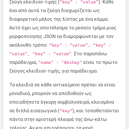
ζεύγη κλειδιού-τιμής (
). Κάθε
“key” : “value”
ένα από αυτά τα ζεύγη διαχωρίζεται ως
διαφορετικό μέλος της λίστας με ένα κόμμα.
Αυτό έχει ως αποτέλεσμα το μεσαίο τμήμα μιας
μορφοποίησης JSON να διαμορφώνεται με τον
ακόλουθο τρόπο:
“key” : “value”, “key” :
. Στο παραπάνω
“value”, “key” : “value”
παράδειγμα,
είναι το πρώτο
"name" : "Akshay"
ζεύγος κλειδιού-τιμής, για παράδειγμα.
Τα κλειδιά σε κάθε αντικείμενο πρέπει να είναι
μοναδικά, μπορούν να αποδοθούν ως
οποιαδήποτε έγκυρη συμβολοσειρά, κλεισμένα
σε διπλά εισαγωγικά (
), και τοποθετούνται
“key”
πάντα στην αριστερή πλευρά της άνω-κάτω
τελείας. Αν και επιτρέπονται τα κενά