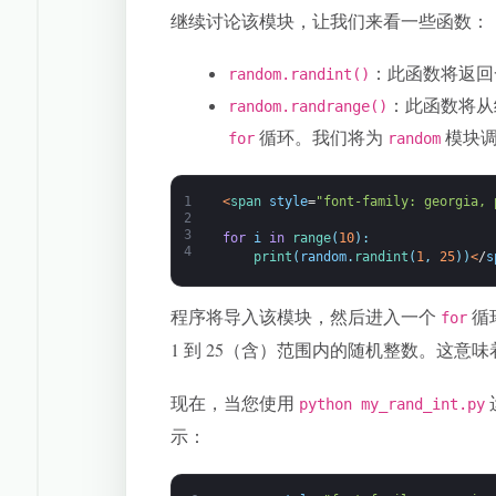
继续讨论该模块，让我们来看一些函数：
：此函数将返回
random.randint()
：此函数将从
random.randrange()
循环。我们将为
模块调
for
random
1
<
span 
style
=
"font-family: georgia, 
2
3
for
i
in
range
(
10
)
:
4
print
(
random
.
randint
(
1
,
25
)
)
<
/
s
程序将导入该模块，然后进入一个
循
for
1 到 25（含）范围内的随机整数。这意
现在，当您使用
python my_rand_int.py
示：