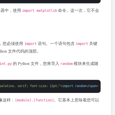
释器中，使用
命令。这一次，它不会
import matplotlib
，您必须使用
语句。一个语句包含
关键
import
import
hon 文件代码的顶部。
的 Python 文件，您将导入
模块来生成随
int.py
random
palatino, serif; font-size: 12pt;"
>
import 
random
<
/
span
>
像这样：
。它基本上意味着您可以
[module].[function]
。