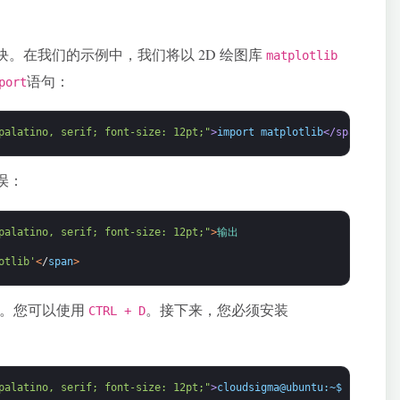
。在我们的示例中，我们将以 2D 绘图库
matplotlib
语句：
port
palatino, serif; font-size: 12pt;"
>
import matplotlib
</span>
误：
palatino, serif; font-size: 12pt;"
>
输出
otlib'
<
/
span
>
释器。您可以使用
。接下来，您必须安装
CTRL + D
palatino, serif; font-size: 12pt;"
>
cloudsigma@ubuntu:~$ pip inst