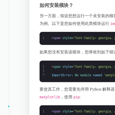
如何安装模块？
另一方面，假设您想运行一个未安装的模块
为例。以下是您如何使用此类模块运行
im
1
<span 
style
=
"font-family: georgia, 
如果您没有安装该模块，您将收到如下错
1
<
span 
style
=
"font-family: georgia, 
2
3
ImportError
:
No 
module 
named
'matpl
要使其工作，您需要先停用 Python 解
，使用
:
matplotlib
pip
1
<span 
style
=
"font-family: georgia, 