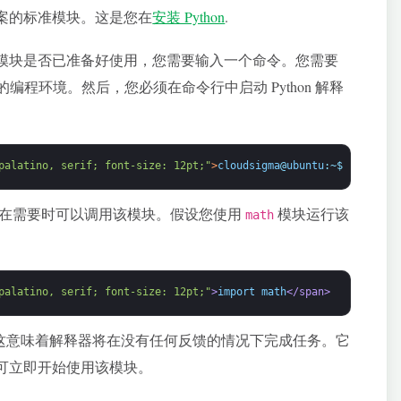
案的标准模块。这是您在
安装 Python
.
模块是否已准备好使用，您需要输入一个命令。您需要
务器的编程环境。然后，您必须在命令行中启动 Python 解释
palatino, serif; font-size: 12pt;"
>
cloudsigma
@
ubuntu
:
~
$
python
<
/
在需要时可以调用该模块。假设您使用
模块运行该
math
palatino, serif; font-size: 12pt;"
>
import math
</span>
模块。这意味着解释器将在没有任何反馈的情况下完成任务。它
可立即开始使用该模块。