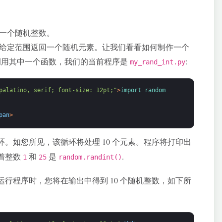
一个随机整数。
给定范围返回一个随机元素。让我们看看如何制作一个
用其中一个函数，我们的当前程序是
:
my_rand_int.py
palatino, serif; font-size: 12pt;"
>
import 
random
pan
>
环。如您所见，该循环将处理 10 个元素。程序将打印出
味着整数
和
是
.
1
25
random.randint()
运行程序时，您将在输出中得到 10 个随机整数，如下所