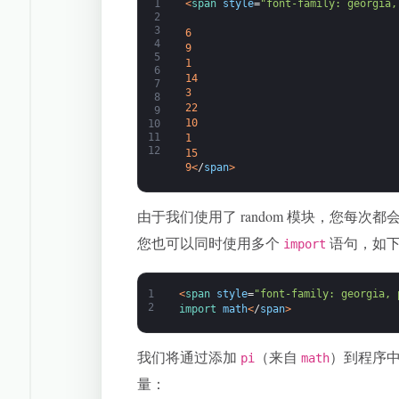
1
<
span 
style
=
"font-family: georgia,
2
3
6
4
9
5
1
6
14
7
3
8
22
9
10
10
11
1
12
15
9
<
/
span
>
由于我们使用了 random 模块，您每次
您也可以同时使用多个
语句，如
import
1
<
span 
style
=
"font-family: georgia, 
2
import 
math
<
/
span
>
我们将通过添加
（来自
）到程序
pi
math
量：