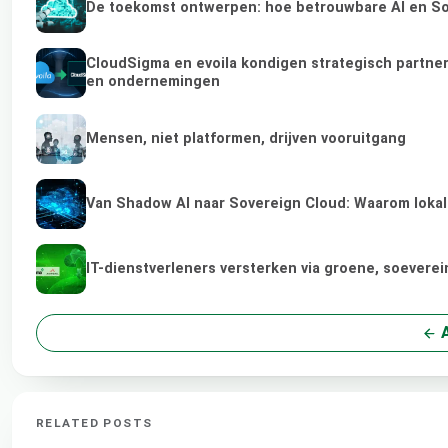
De toekomst ontwerpen: hoe betrouwbare AI en Sov
CloudSigma en evoila kondigen strategisch partne
en ondernemingen
Mensen, niet platformen, drijven vooruitgang
Van Shadow AI naar Sovereign Cloud: Waarom lokale
IT-dienstverleners versterken via groene, soevere
A
RELATED POSTS