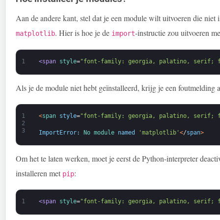
Aan de andere kant, stel dat je een module wilt uitvoeren die niet
. Hier is hoe je de
-instructie zou uitvoeren m
matplotlib
import
1
<span 
style
=
"font-family: georgia, palatino, serif; 
Als je de module niet hebt geïnstalleerd, krijg je een foutmelding a
1
<
span 
style
=
"font-family: georgia, palatino, serif; 
2
3
ImportError
:
No 
module 
named
'matplotlib'
<
/
span
>
Om het te laten werken, moet je eerst de Python-interpreter deact
installeren met
:
pip
1
<span 
style
=
"font-family: georgia, palatino, serif; 