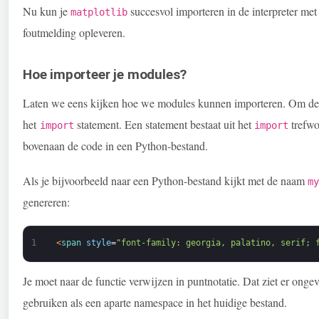
Nu kun je
succesvol importeren in de interpreter me
matplotlib
foutmelding opleveren.
Hoe importeer je modules?
Laten we eens kijken hoe we modules kunnen importeren. Om de f
het
statement. Een statement bestaat uit het
trefwo
import
import
bovenaan de code in een Python-bestand.
Als je bijvoorbeeld naar een Python-bestand kijkt met de naam
my
genereren:
1
<
span 
style
=
"font-family: georgia, palatino, serif; 
Je moet naar de functie verwijzen in puntnotatie. Dat ziet er ongev
gebruiken als een aparte namespace in het huidige bestand.