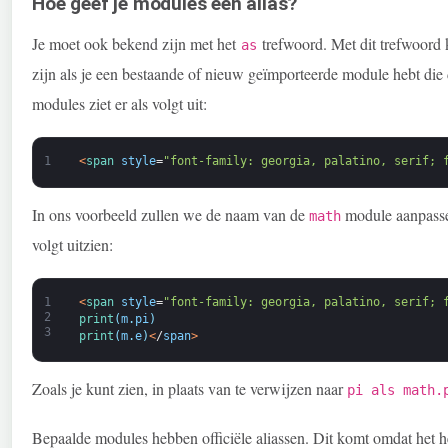
Hoe geef je modules een alias?
Je moet ook bekend zijn met het
trefwoord. Met dit trefwoord 
as
zijn als je een bestaande of nieuw geïmporteerde module hebt die 
modules ziet er als volgt uit:
1
<
span 
style
=
"font-family: georgia, palatino, serif; 
In ons voorbeeld zullen we de naam van de
module aanpasse
math
volgt uitzien:
1
<
span 
style
=
"font-family: georgia, palatino, serif; 
2
print
(
m
.
pi
)
3
print
(
m
.
e
)
<
/
span
>
Zoals je kunt zien, in plaats van te verwijzen naar
pi als math.
Bepaalde modules hebben officiële aliassen. Dit komt omdat het he