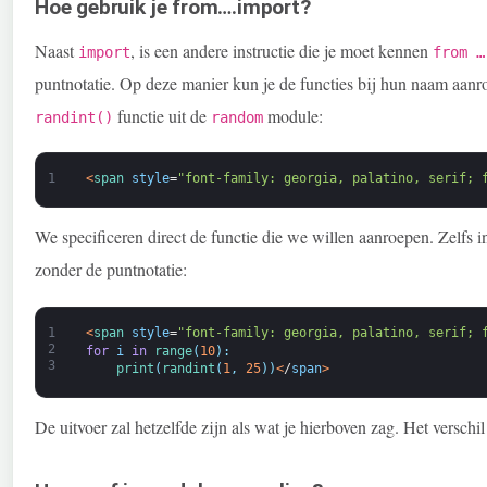
Hoe gebruik je from….import?
Naast
, is een andere instructie die je moet kennen
import
from …
puntnotatie. Op deze manier kun je de functies bij hun naam aanroe
functie uit de
module:
randint()
random
1
<
span 
style
=
"font-family: georgia, palatino, serif; 
We specificeren direct de functie die we willen aanroepen. Zelfs
zonder de puntnotatie:
1
<
span 
style
=
"font-family: georgia, palatino, serif; 
2
for
i
in
range
(
10
)
:
3
print
(
randint
(
1
,
25
)
)
<
/
span
>
De uitvoer zal hetzelfde zijn als wat je hierboven zag. Het verschil