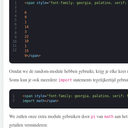
1
<
span 
style
=
"font-family: georgia, palatino, serif;
2
3
6
4
9
5
1
6
14
7
3
8
22
9
10
10
11
1
12
15
9
<
/
span
>
Omdat we de random-module hebben gebruikt, krijg je elke keer ni
Soms kun je ook meerdere
statements tegelijkertijd gebrui
import
1
<
span 
style
=
"font-family: georgia, palatino, serif; 
2
import 
math
<
/
span
>
We zullen onze extra module gebruiken door
van
aan het
pi
math
getallen verminderen: