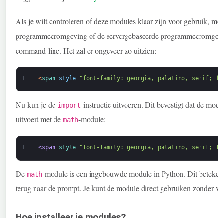
Als je wilt controleren of deze modules klaar zijn voor gebruik,
programmeeromgeving of de servergebaseerde programmeeromgeving
command-line. Het zal er ongeveer zo uitzien:
1
<
span 
style
=
"font-family: georgia, palatino, serif; 
Nu kun je de
-instructie uitvoeren. Dit bevestigt dat de 
import
uitvoert met de
-module:
math
1
<span 
style
=
"font-family: georgia, palatino, serif; 
De
-module is een ingebouwde module in Python. Dit betekent
math
terug naar de prompt. Je kunt de module direct gebruiken zonder v
Hoe installeer je modules?