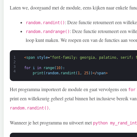
Laten we, doorgaand met de module, eens kijken naar enkele func
: Deze functie retourneert een willeke
random.randint()
: Deze functie retourneert een wil
random.randrange()
loop kunt maken. We roepen een van de functies aan voo
1
<
span 
style
=
"font-family: georgia, palatino, serif; 
2
3
for
i
in
range
(
10
)
:
4
print
(
random
.
randint
(
1
,
25
)
)
<
/
span
>
Het programma importeert de module en gaat vervolgens een
for
print een willekeurig geheel getal binnen het inclusieve bereik van
.
random.randint()
Wanneer je het programma nu uitvoert met
python my_rand_int