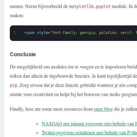
namen. Neem bijvoorbeeld de
module. In de
matplotlib.pyplot
maken:
1
<
span 
style
=
"font-family: georgia, palatino, serif; 
Conclusie
De mogelijkheid om modules toe te voegen en te importeren brei
reiken dan alleen de ingebouwde functies. Je kunt tegelijkertijd 
. Zorg ervoor dat je deze functie gebruikt wanneer je iets co
pip
ruimte voor creativiteit en helpt bij het bouwen van sterke progra
Finally, here are some more resources from
onze blog
die je zulle
NASDAQ per minuut gegevens met behulp van 
Twitter-gegevens extraheren met behulp van Pyth