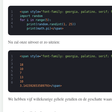
1
<
span 
style
=
"font-family: georgia, palatino, serif; 
2
import 
random
3
for
i
in
range
(
5
)
:
4
print
(
random
.
randint
(
1
,
25
)
)
5
print
(
math
.
pi
)
<
/
span
>
Nu zal onze uitvoer er zo uitzien:
1
<
span 
style
=
"font-family: georgia, palatino, serif; 
2
3
18
4
10
5
7
6
13
7
10
8
3.141592653589793
<
/
span
>
We hebben vijf willekeurige gehele getallen en de geschatte waar