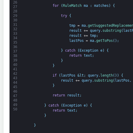
26
for
(
RuleMatch 
ma
:
matches
)
{
27
28
try
{
29
30
31
tmp
=
ma
.
getSuggestedReplaceme
32
result
+=
query
.
substring
(
last
33
result
+=
tmp
;
34
lastPos
=
ma
.
getToPos
(
)
;
35
36
}
catch
(
Exception
e
)
{
37
return
text
;
38
39
}
40
}
41
42
if
(
lastPos
&lt;
query
.
length
(
)
)
{
43
result
+=
query
.
substring
(
lastPos
,
44
}
45
46
return
result
;
47
48
49
}
catch
(
Exception
e
)
{
50
return
text
;
}
}