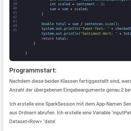
39
int
scaled
=
sentiment
-
2
;
40
sum
=
sum
+
scaled
;
41
}
42
43
Double
total
=
sum
/
sentences
.
size
(
)
;
44
System
.
out
.
println
(
"Tweet-Text: "
+
checked
45
System
.
out
.
println
(
"Sentiment-Wert: "
+
tot
return
total
;
}
}
Programmstart:
Nachdem diese beiden Klassen fertiggestellt sind, werd
Anzahl der übergebenen Eingabeargumente genau 2 betr
Ich erstelle eine SparkSession mit dem App-Namen Senti
aus Ordnern abrufen. Ich erstelle eine Variable ‘inputP
Dataset<Row> ‘data’.