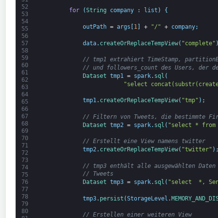
52
for
(
String
company
:
list
)
{
53
54
outPath
=
args
[
1
]
+
"/"
+
company
;
55
56
data
.
createOrReplaceTempView
(
"complete"
57
58
59
// tmp1 extrahiert TimeStamp, partition
60
// und followers_count des Users, der d
61
Dataset 
tmp1
=
spark
.
sql
(
62
"select concat(substr(creat
63
64
tmp1
.
createOrReplaceTempView
(
"tmp"
)
;
65
66
67
// Filtern von Tweets, die bestimmte Fi
68
Dataset 
tmp2
=
spark
.
sql
(
"select * from
69
70
// Erstellt eine View namens twitter
71
tmp2
.
createOrReplaceTempView
(
"twitter"
)
72
73
// tmp3 enthält alle ausgewählten Daten
74
// Tweets
75
76
Dataset 
tmp3
=
spark
.
sql
(
"select  *, Se
77
78
tmp3
.
persist
(
StorageLevel
.
MEMORY_AND_DI
79
80
// Erstellen einer weiteren View