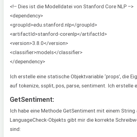
<!– Dies ist die Modelldatei von Stanford Core NLP –>
<dependency>
<groupId>edu.stanford.nlp</groupId>
<artifactId>stanford-corenlp</artifactId>
<version>3.8.0</version>
<classifier>models</classifier>
</dependency>
Ich erstelle eine statische Objektvariable ‘props’, die
auf tokenize, ssplit, pos, parse, sentiment. Ich erstelle
GetSentiment:
Ich habe eine Methode GetSentiment mit einem String a
LanguageCheck-Objekts gibt mir die korrekte Schreibw
sind: