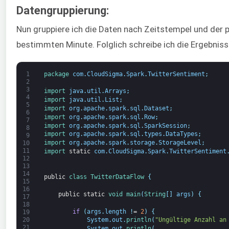
Datengruppierung:
Nun gruppiere ich die Daten nach Zeitstempel und der p
bestimmten Minute. Folglich schreibe ich die Ergebniss
1
package
com
.
CloudSigma
.
Spark
.
TwitterSentiment
;
2
3
import 
java
.
util
.
Arrays
;
4
import 
java
.
util
.
List
;
5
import 
org
.
apache
.
spark
.
sql
.
Dataset
;
6
import 
org
.
apache
.
spark
.
sql
.
Row
;
7
import 
org
.
apache
.
spark
.
sql
.
SparkSession
;
8
import 
org
.
apache
.
spark
.
sql
.
types
.
DataTypes
;
9
import 
org
.
apache
.
spark
.
storage
.
StorageLevel
;
10
11
import 
static
com
.
CloudSigma
.
Spark
.
TwitterSentiment
12
13
14
public
class
TwitterDataFlow
{
15
16
public
static
void
main
(
String
[
]
args
)
{
17
18
if
(
args
.
length
!
=
2
)
{
19
20
System
.
out
.
println
(
"Ungültige Anzahl an
21
System
.
out
.
println
(