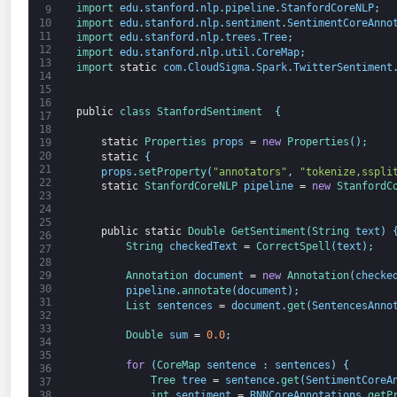
import 
edu
.
stanford
.
nlp
.
pipeline
.
StanfordCoreNLP
;
9
import 
edu
.
stanford
.
nlp
.
sentiment
.
SentimentCoreAnno
10
11
import 
edu
.
stanford
.
nlp
.
trees
.
Tree
;
12
import 
edu
.
stanford
.
nlp
.
util
.
CoreMap
;
13
import 
static
com
.
CloudSigma
.
Spark
.
TwitterSentiment
14
15
16
public
class
StanfordSentiment
{
17
18
static
Properties 
props
=
new
Properties
(
)
;
19
20
static
{
21
props
.
setProperty
(
"annotators"
,
"tokenize,sspli
22
static
StanfordCoreNLP 
pipeline
=
new
StanfordC
23
24
25
public
static
Double
GetSentiment
(
String
text
)
26
String
checkedText
=
CorrectSpell
(
text
)
;
27
28
Annotation 
document
=
new
Annotation
(
checke
29
30
pipeline
.
annotate
(
document
)
;
31
List 
sentences
=
document
.
get
(
SentencesAnno
32
33
Double
sum
=
0.0
;
34
35
for
(
CoreMap 
sentence
:
sentences
)
{
36
Tree 
tree
=
sentence
.
get
(
SentimentCoreA
37
int
sentiment
=
RNNCoreAnnotations
.
getP
38