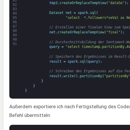
81
tmp3
.
createOrReplaceTempView
(
"dataSe"
)
;
82
83
Dataset 
net
=
spark
.
sql
(
84
"select  *,followers*seVal as N
85
86
87
// Erstellen einer finalen View zum Spe
88
net
.
createOrReplaceTempView
(
"final"
)
;
89
90
// Durchschnittsbildung der Sentiment-W
91
query
=
"select timestamp,partitionBy,A
// Speichern des Ergebnisses im Result-
result
=
spark
.
sql
(
query
)
;
// Schreiben des Ergebnisses auf die Fe
result
.
write
(
)
.
partitionBy
(
"partitionBy
}
}
}
Außerdem exportiere ich nach Fertigstellung des Codes
Befehl übermitteln: