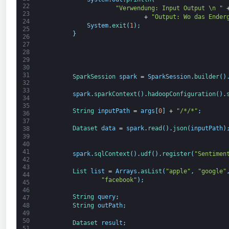
22
"Verwendung: Input Output \n "
23
+
"Output: Wo das Ender
24
System
.
exit
(
1
)
;
25
}
26
27
28
29
30
31
SparkSession 
spark
=
SparkSession
.
builder
(
)
32
33
spark
.
sparkContext
(
)
.
hadoopConfiguration
(
)
.
34
35
String
inputPath
=
args
[
0
]
+
"/*/*"
;
36
37
Dataset 
data
=
spark
.
read
(
)
.
json
(
inputPath
)
38
39
40
41
spark
.
sqlContext
(
)
.
udf
(
)
.
register
(
"Sentimen
42
43
List 
list
=
Arrays
.
asList
(
"apple"
,
"google"
44
"facebook"
)
;
45
46
String
query
;
47
48
String
outPath
;
49
50
Dataset 
result
;
51