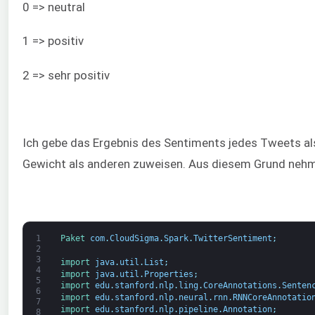
0 => neutral
1 => positiv
2 => sehr positiv
Ich gebe das Ergebnis des Sentiments jedes Tweets als
Gewicht als anderen zuweisen. Aus diesem Grund nehme 
1
Paket
com
.
CloudSigma
.
Spark
.
TwitterSentiment
;
2
3
import 
java
.
util
.
List
;
4
import 
java
.
util
.
Properties
;
5
import 
edu
.
stanford
.
nlp
.
ling
.
CoreAnnotations
.
Senten
6
import 
edu
.
stanford
.
nlp
.
neural
.
rnn
.
RNNCoreAnnotatio
7
import 
edu
.
stanford
.
nlp
.
pipeline
.
Annotation
;
8