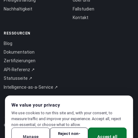
Preisgestaltung
Über uns
Nachhaltigkeit
Fallstudien
Kontakt
RESSOURCEN
Blog
Dokumentation
Zertifizierungen
API-Referenz ↗
Statusseite ↗
Intelligence-as-a-Service ↗
We value your privacy
We use cookies to run this site and, with your consent, to
measure traffic and improve your experience. Accept all, reject
non-essential, or choose what to allow.
© 2026 CloudSigma Holding AG.
Alle Rechte vorbehalten
.
Reject non-
Manage
Accept all