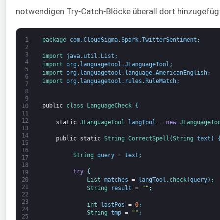
notwendigen Try-Catch-Blöcke überall dort hinzugefügt,
1
package
com
.
CloudSigma
.
Spark
.
TwitterSentiment
;
2
3
import 
java
.
util
.
List
;
4
import 
org
.
languagetool
.
JLanguageTool
;
5
import 
org
.
languagetool
.
language
.
AmericanEnglish
;
6
import 
org
.
languagetool
.
rules
.
RuleMatch
;
7
8
9
public
class
LanguageCheck
{
10
11
12
static
JLanguageTool 
langTool
=
new
JLanguageTo
13
14
public
static
String
CorrectSpell
(
String
text
)
15
16
String
query
=
text
;
17
18
try
{
19
20
List 
matches
=
langTool
.
check
(
query
)
;
21
String
result
=
""
;
22
23
int
lastPos
=
0
;
24
String
tmp
=
""
;
25