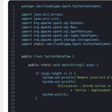
1
package
com
.
CloudSigma
.
Spark
.
TwitterSentiment
;
2
3
import 
java
.
util
.
Arrays
;
4
import 
java
.
util
.
List
;
5
import 
org
.
apache
.
spark
.
sql
.
Dataset
;
6
import 
org
.
apache
.
spark
.
sql
.
Row
;
7
import 
org
.
apache
.
spark
.
sql
.
SparkSession
;
8
import 
org
.
apache
.
spark
.
sql
.
types
.
DataTypes
;
9
import 
org
.
apache
.
spark
.
storage
.
StorageLevel
;
10
11
import 
static
com
.
CloudSigma
.
Spark
.
TwitterSentiment
12
13
14
public
class
TwitterDataFlow
{
15
16
public
static
void
main
(
String
[
]
args
)
{
17
18
if
(
args
.
length
!
=
2
)
{
19
20
System
.
out
.
println
(
"Nombre incorrect d'
21
System
.
out
.
println
(
22
"Utilisation : Entrée Sortie \n
23
+
"Sortie : Emplacement
24
System
.
exit
(
1
)
;
25
}
26
27
28
29