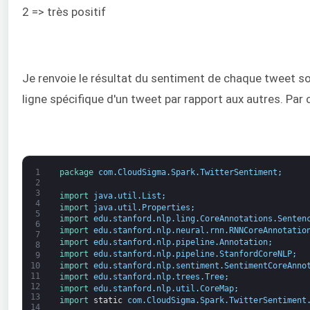
2 => très positif
Je renvoie le résultat du sentiment de chaque tweet s
ligne spécifique d'un tweet par rapport aux autres. Par
1
package
com
.
CloudSigma
.
Spark
.
TwitterSentiment
;
2
3
import 
java
.
util
.
List
;
4
import 
java
.
util
.
Properties
;
5
import 
edu
.
stanford
.
nlp
.
ling
.
CoreAnnotations
.
Senten
6
import 
edu
.
stanford
.
nlp
.
neural
.
rnn
.
RNNCoreAnnotatio
7
import 
edu
.
stanford
.
nlp
.
pipeline
.
Annotation
;
8
import 
edu
.
stanford
.
nlp
.
pipeline
.
StanfordCoreNLP
;
9
import 
edu
.
stanford
.
nlp
.
sentiment
.
SentimentCoreAnno
10
11
import 
edu
.
stanford
.
nlp
.
trees
.
Tree
;
12
import 
edu
.
stanford
.
nlp
.
util
.
CoreMap
;
13
import 
static
com
.
CloudSigma
.
Spark
.
TwitterSentiment
14