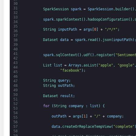
30
31
SparkSession 
spark
=
SparkSession
.
builder
(
)
32
33
spark
.
sparkContext
(
)
.
hadoopConfiguration
(
)
.
34
35
String
inputPath
=
args
[
0
]
+
"/*/*"
;
36
37
Dataset 
data
=
spark
.
read
(
)
.
json
(
inputPath
)
38
39
40
41
spark
.
sqlContext
(
)
.
udf
(
)
.
register
(
"Sentimen
42
43
List 
list
=
Arrays
.
asList
(
"apple"
,
"google"
44
"facebook"
)
;
45
46
String
query
;
47
48
String
outPath
;
49
50
Dataset 
result
;
51
52
for
(
String
company
:
list
)
{
53
54
outPath
=
args
[
1
]
+
"/"
+
company
;
55
56
data
.
createOrReplaceTempView
(
"complete"
57
58
59