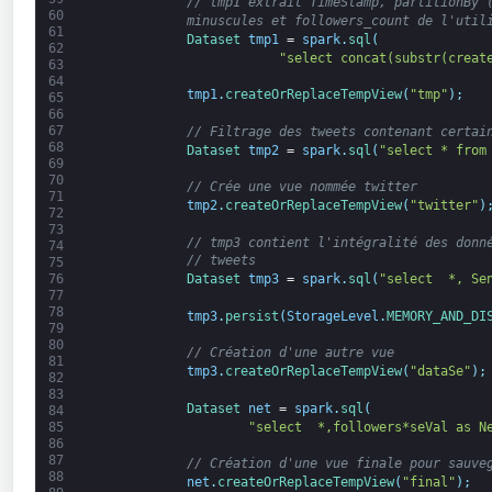
// tmp1 extrait TimeStamp, partitionBy 
60
minuscules et followers_count de l'util
61
Dataset 
tmp1
=
spark
.
sql
(
62
"select concat(substr(creat
63
64
tmp1
.
createOrReplaceTempView
(
"tmp"
)
;
65
66
67
// Filtrage des tweets contenant certai
68
Dataset 
tmp2
=
spark
.
sql
(
"select * from
69
70
// Crée une vue nommée twitter
71
tmp2
.
createOrReplaceTempView
(
"twitter"
)
72
73
// tmp3 contient l'intégralité des donn
74
// tweets
75
76
Dataset 
tmp3
=
spark
.
sql
(
"select  *, Se
77
78
tmp3
.
persist
(
StorageLevel
.
MEMORY_AND_DI
79
80
// Création d'une autre vue
81
tmp3
.
createOrReplaceTempView
(
"dataSe"
)
;
82
83
Dataset 
net
=
spark
.
sql
(
84
"select  *,followers*seVal as N
85
86
87
// Création d'une vue finale pour sauve
88
net
.
createOrReplaceTempView
(
"final"
)
;