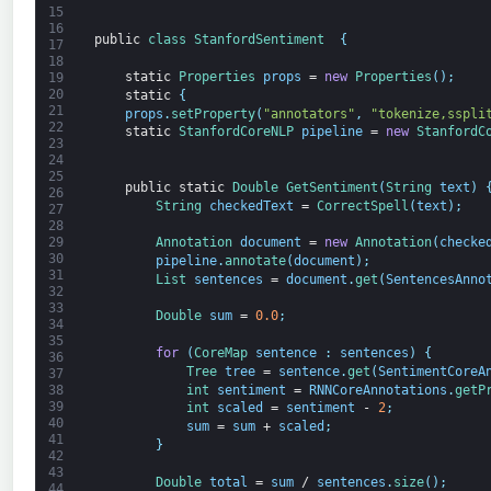
15
16
public
class
StanfordSentiment
{
17
18
static
Properties 
props
=
new
Properties
(
)
;
19
20
static
{
21
props
.
setProperty
(
"annotators"
,
"tokenize,sspli
22
static
StanfordCoreNLP 
pipeline
=
new
StanfordC
23
24
25
public
static
Double
GetSentiment
(
String
text
)
26
String
checkedText
=
CorrectSpell
(
text
)
;
27
28
Annotation 
document
=
new
Annotation
(
checke
29
30
pipeline
.
annotate
(
document
)
;
31
List 
sentences
=
document
.
get
(
SentencesAnno
32
33
Double
sum
=
0.0
;
34
35
for
(
CoreMap 
sentence
:
sentences
)
{
36
Tree 
tree
=
sentence
.
get
(
SentimentCoreA
37
int
sentiment
=
RNNCoreAnnotations
.
getP
38
39
int
scaled
=
sentiment
-
2
;
40
sum
=
sum
+
scaled
;
41
}
42
43
Double
total
=
sum
/
sentences
.
size
(
)
;
44