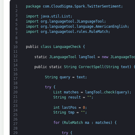
1
package
com
.
CloudSigma
.
Spark
.
TwitterSentiment
;
2
3
import 
java
.
util
.
List
;
4
import 
org
.
languagetool
.
JLanguageTool
;
5
import 
org
.
languagetool
.
language
.
AmericanEnglish
;
6
import 
org
.
languagetool
.
rules
.
RuleMatch
;
7
8
9
public
class
LanguageCheck
{
10
11
12
static
JLanguageTool 
langTool
=
new
JLanguageTo
13
14
public
static
String
CorrectSpell
(
String
text
)
15
16
String
query
=
text
;
17
18
try
{
19
20
List 
matches
=
langTool
.
check
(
query
)
;
21
String
result
=
""
;
22
23
int
lastPos
=
0
;
24
String
tmp
=
""
;
25
26
for
(
RuleMatch 
ma
:
matches
)
{
27
28
try
{
29