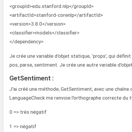
<groupId>edu.stanford.nlp</groupId>
<artifactId>stanford-corenlp</artifactId>
<version>3.8.0</version>
<classifier>models</classifier>
</dependency>
Je crée une variable d'objet statique, ‘props’, qui défin
pos, parse, sentiment. Je crée une autre variable d'objet s
GetSentiment :
J'ai créé une méthode, GetSentiment, avec une chaîne de
LanguageCheck me renvoie l'orthographe correcte du twe
0 => très négatif
1 => négatif