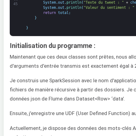
System
.
out
.
println
(
"Texte du tweet : "
+
ch
45
System
.
out
.
println
(
"Valeur du sentiment : "
return
total
;
}
}
Initialisation du programme :
Maintenant que ces deux classes sont prêtes, nous allons
d'arguments d'entrée transmis est exactement égal à 2. 
Je construis une SparkSession avec le nom d'applicatio
fichiers de manière récursive à partir des dossiers. Je c
données json de Flume dans Dataset<Row> ‘data’.
Ensuite, j'enregistre une UDF (User Defined Function)
Actuellement, je dispose des données des mots-clés App