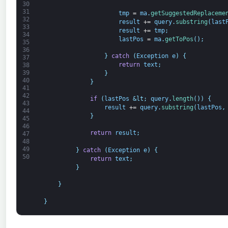
30
31
tmp
=
ma
.
getSuggestedReplaceme
32
result
+=
query
.
substring
(
last
33
result
+=
tmp
;
34
lastPos
=
ma
.
getToPos
(
)
;
35
36
}
catch
(
Exception
e
)
{
37
return
text
;
38
39
}
40
}
41
42
if
(
lastPos
&lt;
query
.
length
(
)
)
{
43
result
+=
query
.
substring
(
lastPos
,
44
}
45
46
return
result
;
47
48
49
}
catch
(
Exception
e
)
{
50
return
text
;
}
}
}