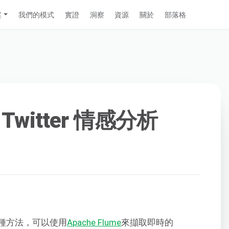
案
我們的模式
實證
洞察
資源
關於
部落格
 Twitter 情感分析
種方法，可以使用
Apache Flume
來擷取即時的