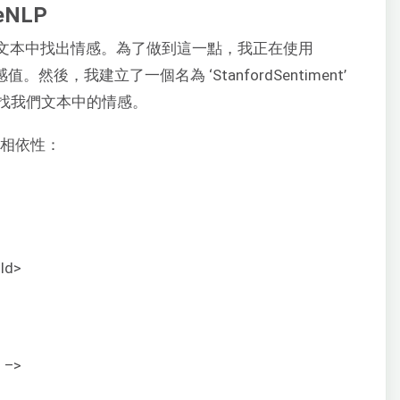
eNLP
是從文本中找出情感。為了做到這一點，我正在使用
情感值。然後，我建立了一個名為 ‘StanfordSentiment’
找我們文本中的情感。
下相依性：
tId>
 –>