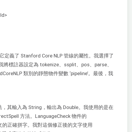
tId>
定義了 Stanford Core NLP 管線的屬性。我選擇了
設定為 tokenize、ssplit、pos、parse、
rdCoreNLP 類別的靜態物件變數 ‘pipeline’。最後，我
方法，其輸入為 String，輸出為 Double。我使用的是在
rectSpell 方法。LanguageCheck 物件的
所輸入推文的正確拼字。我對這個修正後的文字使用