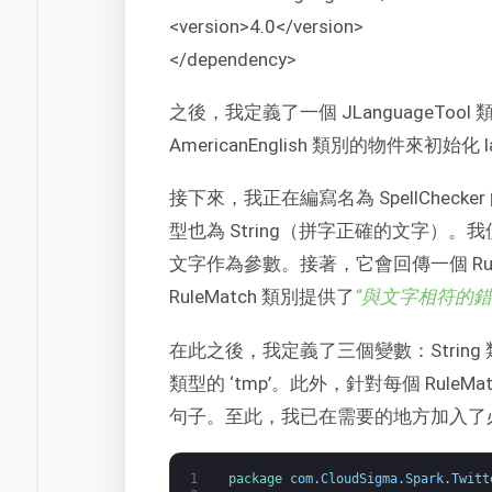
<version>4.0</version>
</dependency>
之後，我定義了一個 JLanguageToo
AmericanEnglish 類別的物件來初始化 l
接下來，我正在編寫名為 SpellChecke
型也為 String（拼字正確的文字）。我使用 
文字作為參數。接著，它會回傳一個 RuleMat
RuleMatch 類別提供了
“與文字相符的
在此之後，我定義了三個變數：String 類型的 ‘
類型的 ‘tmp’。此外，針對每個 Rul
句子。至此，我已在需要的地方加入了必要的 
1
package
com
.
CloudSigma
.
Spark
.
Twitt