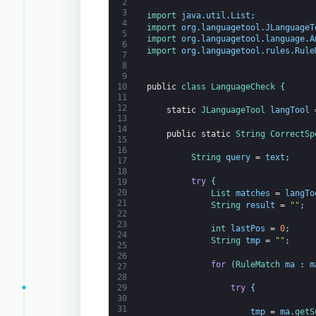
2
3
import 
java
.
util
.
List
;
4
import 
org
.
languagetool
.
JLanguageT
5
import 
org
.
languagetool
.
language
.
A
6
import 
org
.
languagetool
.
rules
.
Rule
7
8
9
public
class
LanguageCheck
{
10
11
12
static
JLanguageTool 
langTool
13
14
public
static
String
CorrectSp
15
16
String
query
=
text
;
17
18
try
{
19
20
List 
matches
=
langTo
21
String
result
=
""
;
22
23
int
lastPos
=
0
;
24
String
tmp
=
""
;
25
26
for
(
RuleMatch 
ma
:
m
27
28
try
{
29
30
31
tmp
=
ma
.
getS