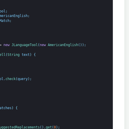
ool
;
mericanEnglish
;
Match
;
=
new
JLanguageTool
(
new
AmericanEnglish
(
)
)
;
ell
(
String
text
)
{
ol
.
check
(
query
)
;
atches
)
{
uggestedReplacements
(
)
.
get
(
0
)
;