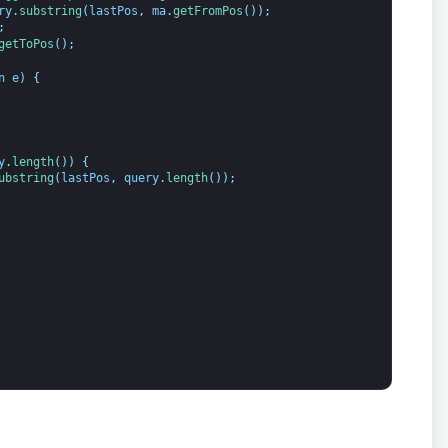
ry
.
substring
(
lastPos
,
ma
.
getFromPos
(
)
)
;
;
getToPos
(
)
;
n
e
)
{
y
.
length
(
)
)
{
ubstring
(
lastPos
,
query
.
length
(
)
)
;