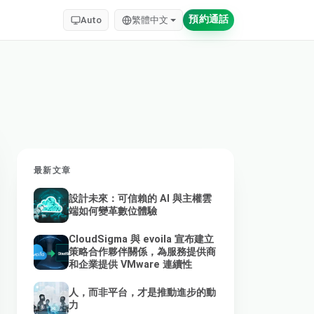
預約通話
Auto
繁體中文
最新文章
設計未來：可信賴的 AI 與主權雲
端如何變革數位體驗
CloudSigma 與 evoila 宣布建立
策略合作夥伴關係，為服務提供商
和企業提供 VMware 連續性
人，而非平台，才是推動進步的動
力