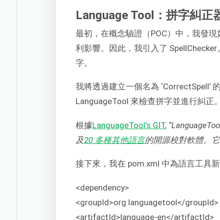
Language Tool：拼字糾正
最初，在概念驗證（POC）中，我發
利影響。因此，我引入了 SpellChe
字。
我將透過建立一個名為 ‘CorrectSp
LanguageTool 來檢查拼字並進行糾正
根據
LanguageTool’s GIT
,
“Langua
及
20 多種其他語言
的開源校對軟體。它
接下來，我在 pom.xml 中為語言工
<dependency>
<groupId>org.languagetool</groupId>
<artifactId>language-en</artifactId>