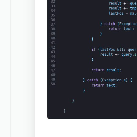
32
result
+=
que
33
result
+=
tmp
34
lastPos
=
ma
.
35
36
}
catch
(
Exceptio
37
return
text
;
38
39
}
40
}
41
42
if
(
lastPos
&lt;
quer
43
result
+=
query
.
s
44
}
45
46
return
result
;
47
48
49
}
catch
(
Exception
e
)
{
50
return
text
;
}
}
}