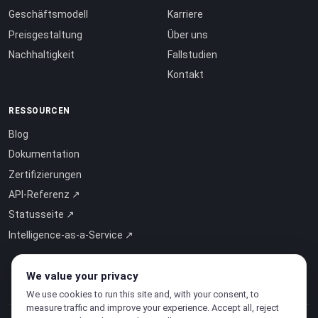
Geschäftsmodell
Karriere
Preisgestaltung
Über uns
Nachhaltigkeit
Fallstudien
Kontakt
RESSOURCEN
Blog
Dokumentation
Zertifizierungen
API-Referenz ↗
Statusseite ↗
Intelligence-as-a-Service ↗
We value your privacy
We use cookies to run this site and, with your consent, to
measure traffic and improve your experience. Accept all, reject