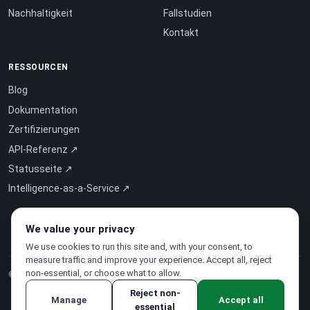
Nachhaltigkeit
Fallstudien
Kontakt
RESSOURCEN
Blog
Dokumentation
Zertifizierungen
API-Referenz ↗
Statusseite ↗
Intelligence-as-a-Service ↗
We value your privacy
We use cookies to run this site and, with your consent, to
measure traffic and improve your experience. Accept all, reject
non-essential, or choose what to allow.
© 2026 CloudSigma Holding AG.
Alle Rechte vorbehalten
.
Reject non-
Manage
Accept all
essential