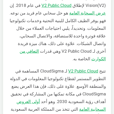
Vision(V2) لإطلاق
V2 Public Cloud
في عام 2018. إن
عرض السحابة العامة
هو حل سحابي عام فريد من نوعه.
فهو يوفر الطيف الكامل للبنية التحتية وخدمات تكنولوجيا
المعلومات. وتحديداً، يلبي احتياجات العملاء من خلال
علاقة فوترة واحدة للاستضافة، والاتصال السحابي،
واتصال الشبكات. علاوة على ذلك، هناك ميزة فريدة
أخرى لـ V2 Public Cloud وهي قدرات
التعافي من
الكوارث
الخاصة به.
تتيح
V2 Public Cloud
لـ CloudSigma المساهمة في
التطوير المستمر لقطاع تكنولوجيا المعلومات في الدولة
والمنطقة الأوسع. علاوة على ذلك، فإن هذا العرض يضع
CloudSigma في مكانة تمكنها من المشاركة في تحقيق
أهداف رؤية السعودية 2030. وهو أحد
أولى العروض
السحابية العامة
التي تتخذ من المملكة العربية السعودية