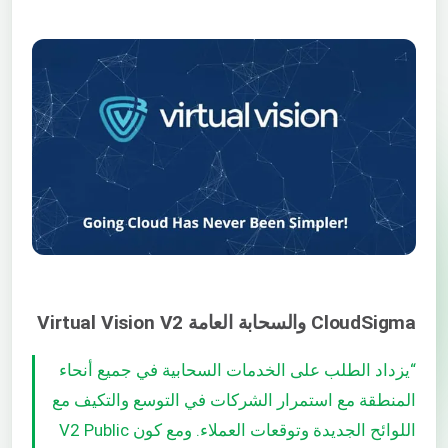
CloudSigma والسحابة العامة Virtual Vision V2
“يزداد الطلب على الخدمات السحابية في جميع أنحاء
المنطقة مع استمرار الشركات في التوسع والتكيف مع
اللوائح الجديدة وتوقعات العملاء. ومع كون V2 Public