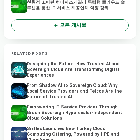
친환경 소버린 하이퍼스케일러 독립형 클라우드 솔
루션을 통한 IT 서비스 제공업체 역량 강화
모든 게시물
RELATED POSTS
Designing the Future: How Trusted AI and
Sovereign Cloud Are Transforming Digital
Experiences
From Shadow AI to Sovereign Cloud: Why
Local Service Providers and Telcos Are the
Future of Trusted AI
Empowering IT Service Provider Through
Green Sovereign Hyperscaler-Independent
Cloud Solutions
Siaflex Launches New Turkey Cloud
Computing Offering, Powered by HPE and
CloudSigma