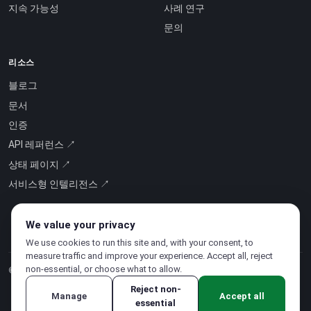
지속 가능성
사례 연구
문의
리소스
블로그
문서
인증
API 레퍼런스 ↗
상태 페이지 ↗
서비스형 인텔리전스 ↗
We value your privacy
We use cookies to run this site and, with your consent, to
measure traffic and improve your experience. Accept all, reject
non-essential, or choose what to allow.
© 2026 CloudSigma Holding AG.
모든 권리 보유
.
Reject non-
Manage
Accept all
essential
개인정보처리방침
·
서비스 약관