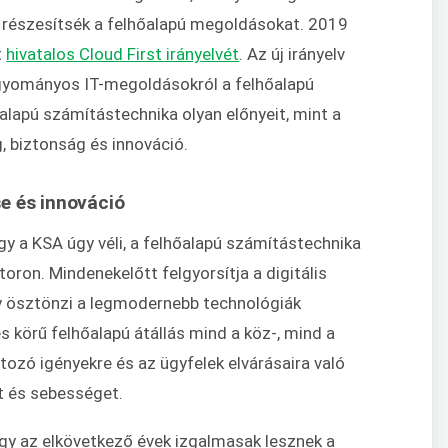
 részesítsék a felhőalapú megoldásokat. 2019
t
hivatalos Cloud First irányelvét
. Az új irányelv
agyományos IT-megoldásokról a felhőalapú
őalapú számítástechnika olyan előnyeit, mint a
 biztonság és innováció.
e és innováció
gy a KSA úgy véli, a felhőalapú számítástechnika
ktoron.
Mindenekelőtt felgyorsítja a digitális
gy ösztönzi a legmodernebb technológiák
s körű felhőalapú átállás mind a köz-, mind a
ozó igényekre és az ügyfelek elvárásaira való
 és sebességet.
hogy az elkövetkező évek izgalmasak lesznek a