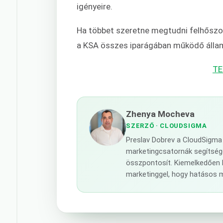
igényeire.
Ha többet szeretne megtudni felhőszolg
a KSA összes iparágában működő állam
TE
Zhenya Mocheva
SZERZŐ
· CLOUDSIGMA
Preslav Dobrev a CloudSigma 
marketingcsatornák segítségév
összpontosít. Kiemelkedően 
marketinggel, hogy hatásos 