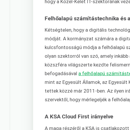
hogy a Közel-Kelet IT-szektorának veze
Felhőalapú számítástechnika és 
Kétségtelen, hogy a digitális technológ
módját. A kormányzat számára a digitá
kulcsfontosságú módja a felhőalapú s
olyan szektorról van szó, amely inkább
közszféra világszerte kezdte felismerni
befogadásával
a felhőalapú számítást
mint az Egyesült Államok, az Egyesült 
tettek közzé már 2011-ben. Az ilyen ir
szervektől, hogy mérlegeljék a felhőala
A KSA Cloud First irányelve
A maga részéről a KSA is csatlakozot