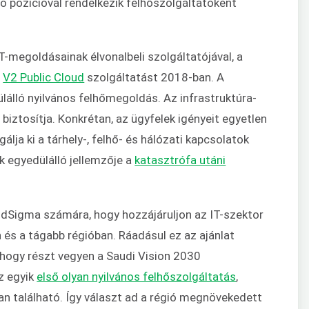
ó pozícióval rendelkezik felhőszolgáltatóként
T-megoldásainak élvonalbeli szolgáltatójával, a
a
V2 Public Cloud
szolgáltatást 2018-ban. A
lálló nyilvános felhőmegoldás. Az infrastruktúra-
biztosítja. Konkrétan, az ügyfelek igényeit egyetlen
lja ki a tárhely-, felhő- és hálózati kapcsolatok
k egyedülálló jellemzője a
katasztrófa utáni
udSigma számára, hogy hozzájáruljon az IT-szektor
és a tágabb régióban. Ráadásul ez az ajánlat
hogy részt vegyen a Saudi Vision 2030
z egyik
első olyan nyilvános felhőszolgáltatás
,
n található. Így választ ad a régió megnövekedett