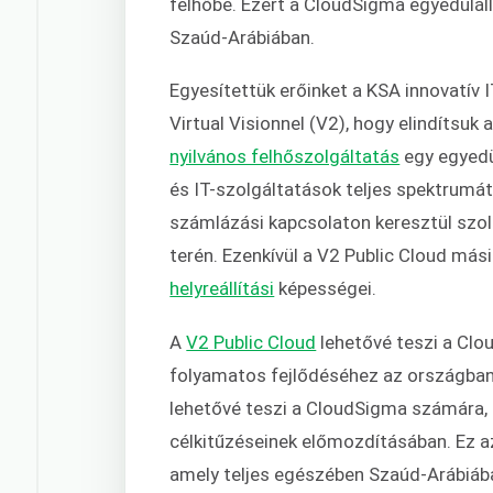
felhőbe. Ezért a CloudSigma egyedüláll
Szaúd-Arábiában.
Egyesítettük erőinket a KSA innovatív I
Virtual Visionnel (V2), hogy elindítsuk 
nyilvános felhőszolgáltatás
egy egyedü
és IT-szolgáltatások teljes spektrumát 
számlázási kapcsolaton keresztül szolgá
terén. Ezenkívül a V2 Public Cloud mási
helyreállítási
képességei.
A
V2 Public Cloud
lehetővé teszi a Clo
folyamatos fejlődéséhez az országban 
lehetővé teszi a CloudSigma számára, 
célkitűzéseinek előmozdításában. Ez a
amely teljes egészében Szaúd-Arábiába