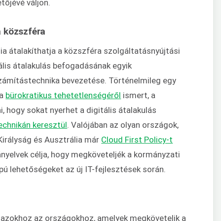
tőjévé váljon.
a közszféra
ia átalakíthatja a közszféra szolgáltatásnyújtási
lis átalakulás befogadásának egyik
zámítástechnika bevezetése. Történelmileg egy
 a
bürokratikus tehetetlenségéről
ismert, a
, hogy sokat nyerhet a digitális átalakulás
echnikán keresztül
. Valójában az olyan országok,
Királyság és Ausztrália már
Cloud First Policy-t
ányelvek célja, hogy megköveteljék a kormányzati
pú lehetőségeket az új IT-fejlesztések során.
t azokhoz az országokhoz, amelyek megkövetelik a