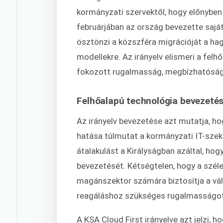
kormányzati szervektől, hogy előnyben
februárjában az ország bevezette sajá
ösztönzi a közszféra migrációját a h
modellekre. Az irányelv elismeri a felh
fokozott rugalmasság, megbízhatóság,
Felhőalapú technológia bevezetés
Az irányelv bevezetése azt mutatja, ho
hatása túlmutat a kormányzati IT-sze
átalakulást a Királyságban azáltal, ho
bevezetését. Kétségtelen, hogy a széle
magánszektor számára biztosítja a vált
reagáláshoz szükséges rugalmasságot
A KSA Cloud First irányelve azt jelzi, 