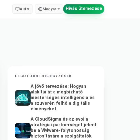
Hívás ütemezése
Auto
Magyar
LEGUTÓBBI BEJEGYZÉSEK
A jövő tervezése: Hogyan
alakítja át a megbízható
mesterséges intelligencia és
a szuverén felhő a digitális
élményeket
A CloudSigma és az evoila
stratégiai partnerséget jelent
be a VMware-folytonosság
biztosítására a szolgáltatók