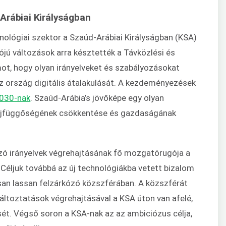
Arábiai Királyságban
nológiai szektor a Szaúd-Arábiai Királyságban (KSA)
ójú változások arra késztették a Távközlési és
ot, hogy olyan irányelveket és szabályozásokat
az ország digitális átalakulását. A kezdeményezések
2030-nak
. Szaúd-Arábia’s jövőképe egy olyan
 olajfüggőségének csökkentése és gazdaságának
zó irányelvek végrehajtásának fő mozgatórugója a
Céljuk továbbá az új technológiákba vetett bizalom
an lassan felzárkózó közszférában.
A közszférát
ltoztatások végrehajtásával a KSA úton van afelé,
sét.
Végső soron a KSA-nak az az ambiciózus célja,