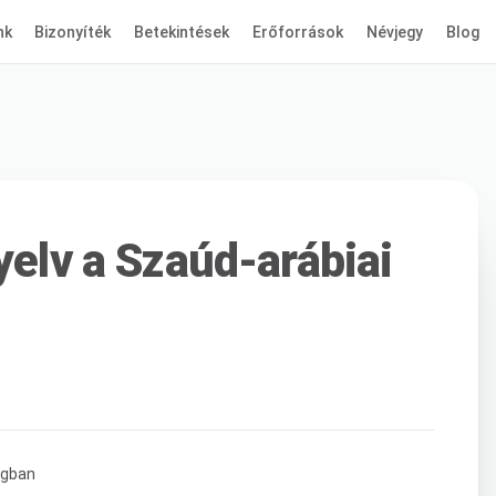
nk
Bizonyíték
Betekintések
Erőforrások
Névjegy
Blog
yelv a Szaúd-arábiai