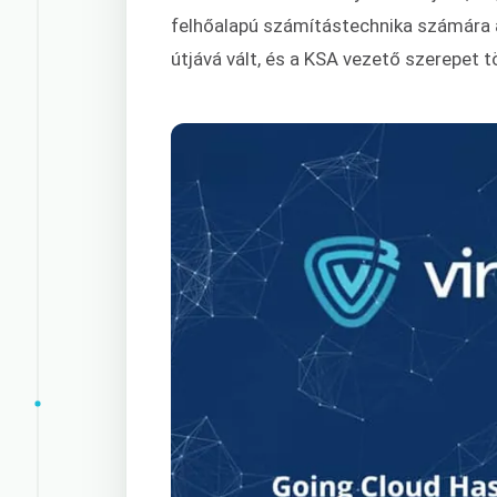
felhőalapú számítástechnika számára a
útjává vált, és a KSA vezető szerepet t