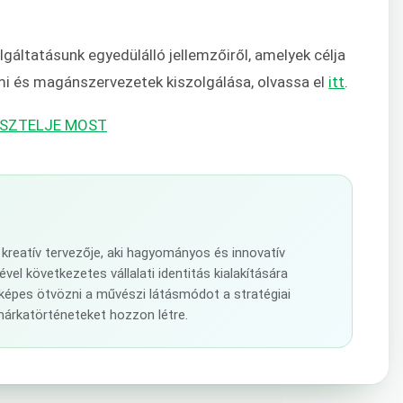
áltatásunk egyedülálló jellemzőiről, amelyek célja
i és magánszervezetek kiszolgálása, olvassa el
itt
.
SZTELJE MOST
kreatív tervezője, aki hagyományos és innovatív
el következetes vállalati identitás kialakítására
képes ötvözni a művészi látásmódot a stratégiai
márkatörténeteket hozzon létre.