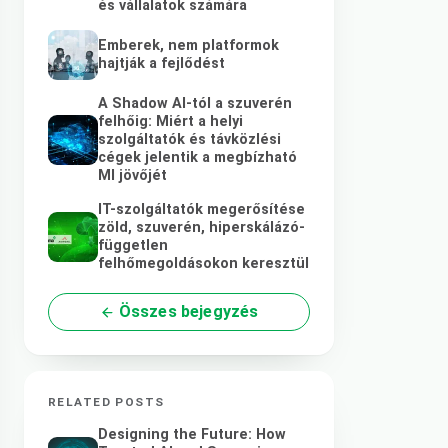
és vállalatok számára
Emberek, nem platformok
hajtják a fejlődést
A Shadow AI-tól a szuverén
felhőig: Miért a helyi
szolgáltatók és távközlési
cégek jelentik a megbízható
MI jövőjét
IT-szolgáltatók megerősítése
zöld, szuverén, hiperskálázó-
független
felhőmegoldásokon keresztül
Összes bejegyzés
RELATED POSTS
Designing the Future: How