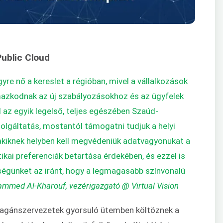
Public Cloud
yre nő a kereslet a régióban, mivel a vállalkozások
azkodnak az új szabályozásokhoz és az ügyfelek
d az egyik legelső, teljes egészében Szaúd-
lgáltatás, mostantól támogatni tudjuk a helyi
, akiknek helyben kell megvédeniük adatvagyonukat a
ikai preferenciák betartása érdekében, és ezzel is
ségünket az iránt, hogy a legmagasabb színvonalú
mmed Al-Kharouf, vezérigazgató @ Virtual Vision
 magánszervezetek gyorsuló ütemben költöznek a