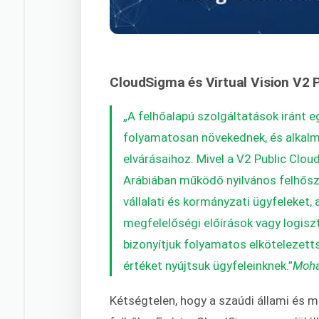
CloudSigma és Virtual Vision V2 
„A felhőalapú szolgáltatások iránt eg
folyamatosan növekednek, és alkalm
elvárásaihoz. Mivel a V2 Public Clou
Arábiában működő nyilvános felhőszo
vállalati és kormányzati ügyfeleket
megfelelőségi előírások vagy logiszt
bizonyítjuk folyamatos elkötelezett
értéket nyújtsuk ügyfeleinknek.”
Moha
Kétségtelen, hogy a szaúdi állami és