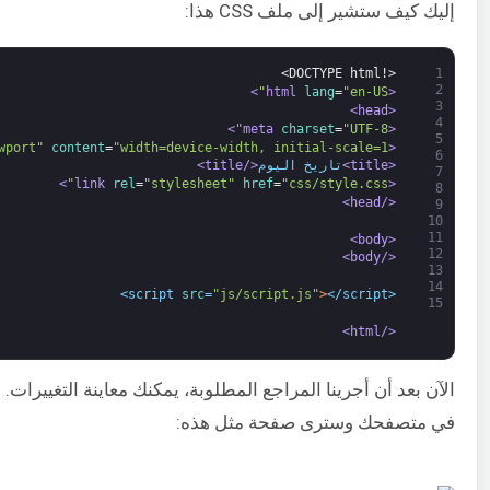
إليك كيف ستشير إلى ملف CSS هذا:
<!DOCTYPE html>
1
2
>
lang
=
"en-US"
<html 
3
<head>
4
>
charset
=
"UTF-8"
<meta 
5
wport"
content
=
"width=device-width, initial-scale=1"
<meta 
6
<title>
تاريخ اليوم
</title>
7
>
rel
=
"stylesheet"
href
=
"css/style.css"
<link 
8
</head>
9
10
11
<body>
12
</body>
13
14
src
=
"js/script.js"
>
</script>
<script 
15
</html>
في متصفحك وسترى صفحة مثل هذه: