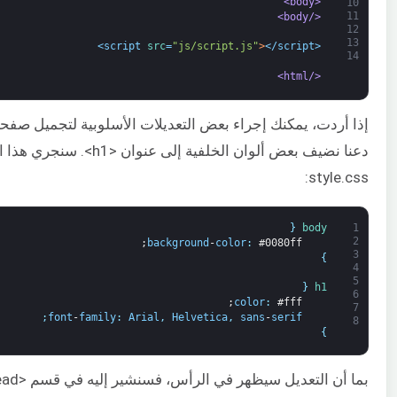
<body>
10
11
</body>
12
13
src
=
"js/script.js"
>
</script>
<script 
14
</html>
إذا أردت، يمكنك إجراء بعض التعديلات الأسلوبية لتجميل صفح
دعنا نضيف بعض ألوان الخلفية إلى عن
style.css:
{
body
1
2
background
-
color
:
#0080ff;
3
}
4
5
{
h1
6
color
:
#fff;
7
;
font
-
family
:
Arial
,
Helvetica
,
sans
-
serif
8
}