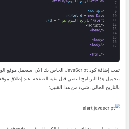
<title>
تاريخ اليوم
</title>
7
8
<script>
9
;
)
(
let
d
=
new
Date
10
11
alert
(
"تاريخ اليوم هو "
+
d
)
;
12
</script>
13
</head>
14
15
<body>
16
</body>
17
</html>
تمت إضافة كود JavaScript الخاص بك الآن. سيعم
بتحميل هذا البرنامج النصي قبل بقية الصفحة. عند إطلاق موقعك
بالتاريخ الحالي، شيء من هذا القبيل: