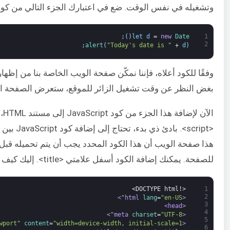
وتشغيله في نفس الوقت. ضع في اعتبارك الجزء التالي من كود JavaScript
;
)
(
let
d
=
new
Date
1
2
;
alert
(
"Today's date is "
+
d
)
وفقًا للكود أعلاه، فإننا نمكّن صفحة الويب الخاصة بنا من إظهار ت
بغض النظر عن وقت تشغيل الزائر للموقع، ستعرض الصفحة التا
الآن
هذا صفحة الويب أن هذا الكود المحدد يجب أن يتم تحميله قبل 
للصفحة. يمكنك إضافة الكود أسفل علامتي <title>. إليك كيف يمكنك القيام بذلك:
<!DOCTYPE html>
1
2
>
lang
=
"en-US"
<html 
3
<head>
4
>
charset
=
"UTF-8"
<meta 
5
wport"
content
=
"width=device-width, initial-scale=1"
<meta 
6