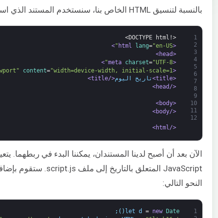
بالنسبة لتنسيق HTML الخاص بنا، سنستخدم المستند الذي استخدمناه سابقًا:
<!DOCTYPE html>
1
2
>
lang
=
"en-US"
<html 
3
<head>
4
>
charset
=
"UTF-8"
<meta 
5
wport"
content
=
"width=device-width, initial-scale=1"
<meta 
6
<title>
تاريخ اليوم
</title>
7
</head>
8
9
<body>
10
11
</body>
12
</html>
الآن بعد أن أصبح لدينا المستندان، يمكننا البدء في ربطهما. يتعي
النحو التالي:
;
)
(
let
d
=
new
Date
1