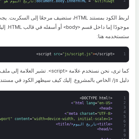
2
"&lt;h1&gt;تاريخ اليوم هو "
=
innerHTML
.
body
.
document
لربط الكود بمستند HTML، ستضيف مرجعًا إلى السك
موجودًا إما داخل
ستستخدمه هنا:
src
=
"js/script.js"
>
</script>
<script 
1
دليل js/ الخاص بالمشروع. إليك كيف سيظهر الكود في مستند HTML:
<!DOCTYPE html>
1
2
>
lang
=
"en-US"
<html 
3
<head>
4
>
charset
=
"UTF-8"
<meta 
5
wport"
content
=
"width=device-width, initial-scale=1"
<meta 
6
<title>
تاريخ اليوم
</title>
7
</head>
8
9