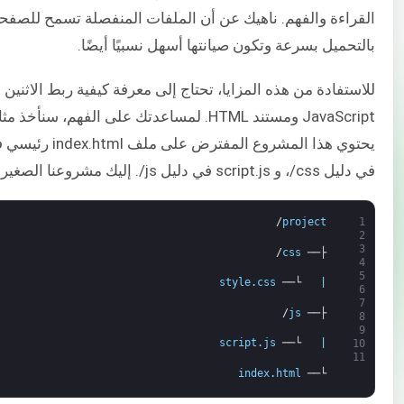
القراءة والفهم. ناهيك عن أن الملفات المنفصلة تسمح للصفحا
بالتحميل بسرعة وتكون صيانتها أسهل نسبيًا أيضًا.
للاستفادة من هذه المزايا، تحتاج إلى معرفة كيفية ربط الاثنين
JavaScript ومستند HTML. لمساعدتك على الفهم، س
في دليل css/، و script.js في دليل js/. إليك مشروعنا الصغير:
/
project
1
2
3
/
css
├──
4
5
style
.
css
└──
|
6
7
/
js
├──
8
9
script
.
js
└──
|
10
11
index
.
html
└──