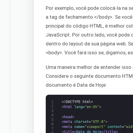
Por exemplo, você pode colocá-la na 
a tag de fechamento </body>. Se você
principal do código HTML, é melhor co
JavaScript. Por outro lado, você pode
dentro do layout da sua página web. Se
<body>. Você fará isso se, digamos, e
Uma maneira melhor de entender isso 
Considere o seguinte documento HTML 
documento é Data de Hoje:
1
<!DOCTYPE html>
2
<html 
lang
=
"en-US"
>
3
4
<head>
5
<meta 
charset
=
"UTF-8"
>
6
<meta 
name
=
"viewport"
content
=
"wid
7
<title>
Data de Hoje
</title>