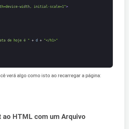
th=device-width, initial-scale=1"
>
ata de hoje é "
+
d
+
"</h1>"
ê verá algo como isto ao recarregar a página:
pt ao HTML com um Arquivo