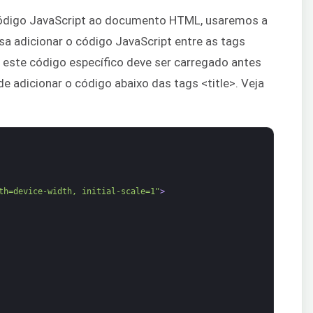
 código JavaScript ao documento HTML, usaremos a
isa adicionar o código JavaScript entre as tags
 este código específico deve ser carregado antes
 adicionar o código abaixo das tags <title>. Veja
th=device-width, initial-scale=1"
>