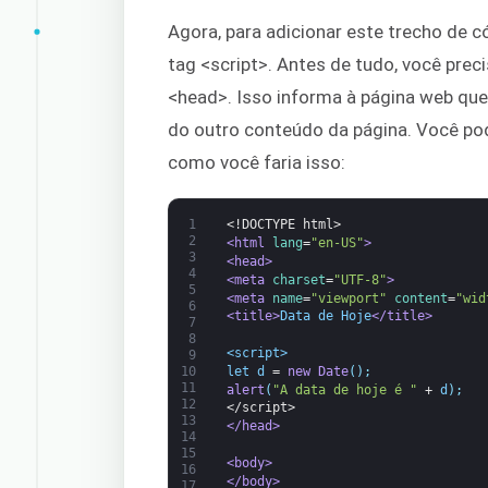
Agora, para adicionar este trecho de
tag <script>. Antes de tudo, você prec
<head>. Isso informa à página web que
do outro conteúdo da página. Você pode
como você faria isso:
1
<!DOCTYPE html>
2
<html 
lang
=
"en-US"
>
3
<head>
4
<meta 
charset
=
"UTF-8"
>
5
<meta 
name
=
"viewport"
content
=
"wid
6
<title>
Data de Hoje
</title>
7
8
<script>
9
let
d
=
new
Date
(
)
;
10
11
alert
(
"A data de hoje é "
+
d
)
;
12
</script>
13
</head>
14
15
<body>
16
</body>
17