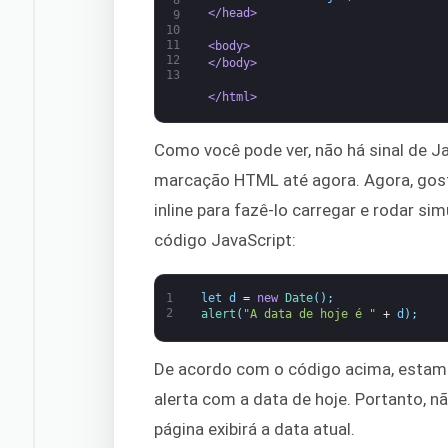
8
</head>
9
10
11
<body>
12
</body>
13
</html>
Como você pode ver, não há sinal de 
marcação HTML até agora. Agora, gost
inline para fazê-lo carregar e rodar s
código JavaScript:
1
let
d
=
new
Date
(
)
;
2
alert
(
"A data de hoje é "
+
d
)
;
De acordo com o código acima, estam
alerta com a data de hoje. Portanto, n
página exibirá a data atual.