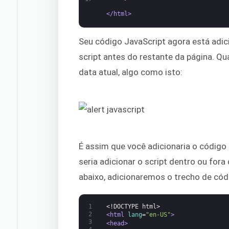
</html>
Seu código JavaScript agora está adic
script antes do restante da página. Qu
data atual, algo como isto:
É assim que você adicionaria o códig
seria adicionar o script dentro ou fo
abaixo, adicionaremos o trecho de cód
1
<!DOCTYPE html>
2
<html 
lang
=
"en-US"
>
3
<head>