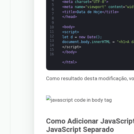
4
<meta 
charset
=
"UTF-8"
>
5
<meta 
name
=
"viewport"
content
=
"wid
6
<title>
Data de Hoje
</title>
7
</head>
8
9
<body>
10
11
<script>
12
let
d
=
new
Date
(
)
;
13
document
.
body
.
innerHTML
=
"<h1>A d
14
</script>
15
</body>
16
</html>
Como resultado desta modificação, voc
Como Adicionar JavaScri
JavaScript Separado