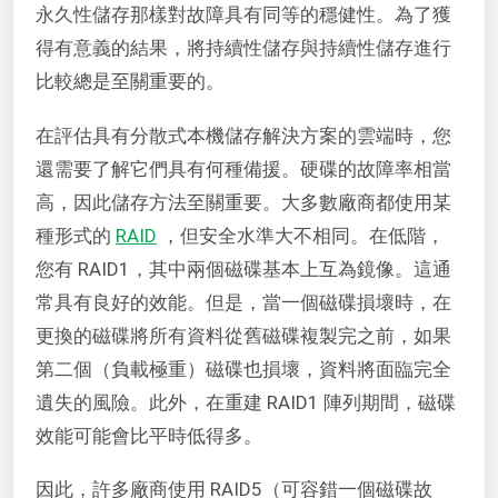
永久性儲存那樣對故障具有同等的穩健性。為了獲
得有意義的結果，將持續性儲存與持續性儲存進行
比較總是至關重要的。
在評估具有分散式本機儲存解決方案的雲端時，您
還需要了解它們具有何種備援。硬碟的故障率相當
高，因此儲存方法至關重要。大多數廠商都使用某
種形式的
RAID
，但安全水準大不相同。在低階，
您有 RAID1，其中兩個磁碟基本上互為鏡像。這通
常具有良好的效能。但是，當一個磁碟損壞時，在
更換的磁碟將所有資料從舊磁碟複製完之前，如果
第二個（負載極重）磁碟也損壞，資料將面臨完全
遺失的風險。此外，在重建 RAID1 陣列期間，磁碟
效能可能會比平時低得多。
因此，許多廠商使用 RAID5（可容錯一個磁碟故