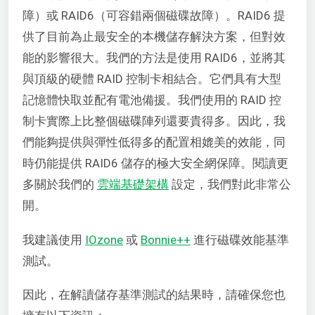
障）或 RAID6（可容錯兩個磁碟故障）。RAID6 提
供了目前為止最安全的本機儲存解決方案，但對效
能的影響很大。我們的方法是使用 RAID6，並將其
與頂級的硬體 RAID 控制卡相結合。它們具有大型
記憶體快取並配有電池備援。我們使用的 RAID 控
制卡實際上比整個磁碟陣列還要貴得多。因此，我
們能夠提供與彈性低得多的配置相媲美的效能，同
時仍能提供 RAID6 儲存的極大安全網保障。閱讀更
多關於我們的
雲端基礎架構
設定，我們對此非常公
開。
我建議使用
IOzone
或
Bonnie++
進行磁碟效能基準
測試。
因此，在解讀儲存基準測試的結果時，請確保您也