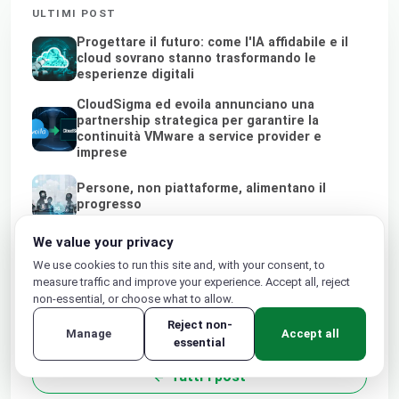
ULTIMI POST
Progettare il futuro: come l'IA affidabile e il
cloud sovrano stanno trasformando le
esperienze digitali
CloudSigma ed evoila annunciano una
partnership strategica per garantire la
continuità VMware a service provider e
imprese
Persone, non piattaforme, alimentano il
progresso
Dallo Shadow AI al Cloud Sovrano: perché i
We value your privacy
provider di servizi locali e le telco sono il
We use cookies to run this site and, with your consent, to
futuro dell'AI affidabile
measure traffic and improve your experience. Accept all, reject
non-essential, or choose what to allow.
Potenziare i provider di servizi IT attraverso
soluzioni cloud sovrane, green e indipendenti
Reject non-
dagli hyperscaler
Manage
Accept all
essential
Tutti i post