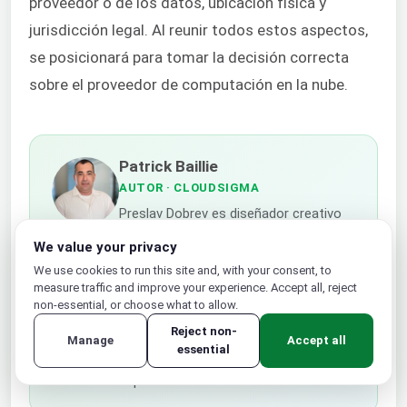
proveedor o de los datos, ubicación física y
jurisdicción legal. Al reunir todos estos aspectos,
se posicionará para tomar la decisión correcta
sobre el proveedor de computación en la nube.
Patrick Baillie
AUTOR
· CLOUDSIGMA
Preslav Dobrev es diseñador creativo
en CloudSigma, centrado en una
We value your privacy
identidad empresarial coherente
We use cookies to run this site and, with your consent, to
mediante el uso de canales de
measure traffic and improve your experience. Accept all, reject
marketing tradicionales e innovadores.
non-essential, or choose what to allow.
Es experto en fusionar la visión
Reject non-
artística con el marketing estratégico
Manage
Accept all
essential
para crear narrativas de marca
impactantes.