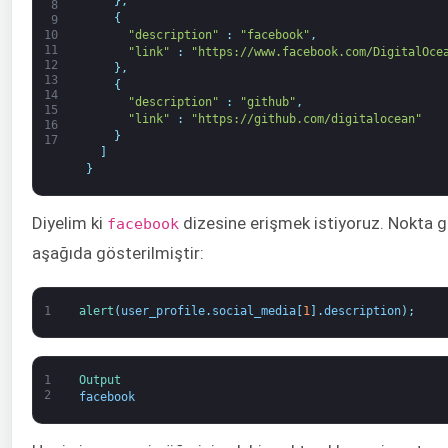
}
,
8
{
9
"description"
:
"facebook"
,
10
11
"link"
:
"https://www.facebook.com/DigitalOce
12
}
,
13
{
14
"description"
:
"github"
,
15
"link"
:
"https://github.com/digitalocean"
16
}
17
]
}
Diyelim ki
dizesine erişmek istiyoruz. Nokta g
facebook
aşağıda gösterilmiştir:
1
alert
(
user_profile
.
social_media
[
1
]
.
description
)
;
1
Output
2
facebook