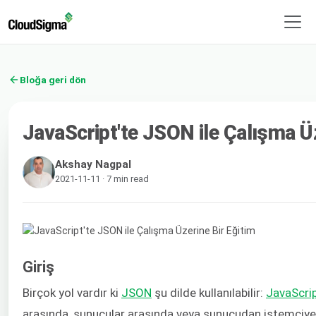
Bloğa geri dön
JavaScript'te JSON ile Çalışma Üz
Akshay Nagpal
2021-11-11 · 7 min read
Giriş
Birçok yol vardır ki
JSON
şu dilde kullanılabilir:
JavaScri
arasında, sunucular arasında veya sunucudan istemciye ve