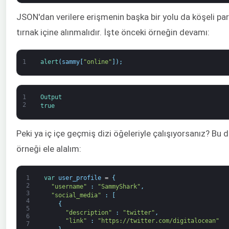
JSON'dan verilere erişmenin başka bir yolu da köşeli par
tırnak içine alınmalıdır. İşte önceki örneğin devamı:
1
alert
(
sammy
[
"online"
]
)
;
1
Output
2
true
Peki ya iç içe geçmiş dizi öğeleriyle çalışıyorsanız? Bu
örneği ele alalım:
1
var
user_profile
=
{
2
"username"
:
"SammyShark"
,
3
"social_media"
:
[
4
{
5
"description"
:
"twitter"
,
6
"link"
:
"https://twitter.com/digitalocean"
7