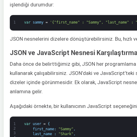
işlendiği durumdur:
1
var
sammy
=
'{"first_name" : "Sammy", "last_name" : 
JSON nesnelerini dizelere dönüştürebilirsiniz. Bu, hızlı v
JSON ve JavaScript Nesnesi Karşılaştırma
Daha önce de belirttiğimiz gibi, JSON her programlama di
kullanarak çalışabilirsiniz. JSON’daki ve JavaScript’teki 
dizeler içinde görünmesidir. Ek olarak, JavaScript nesnele
anlamına gelir.
Aşağıdaki örnekte, bir kullanıcının JavaScript seçeneği
1
var
user
=
{
2
first_name
:
"Sammy"
,
3
last_name
:
"Shark"
,