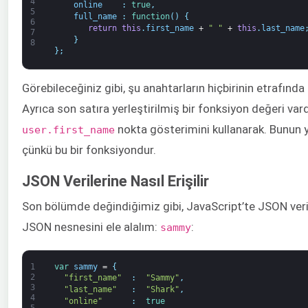
4
online
:
true
,
5
full_name
:
function
(
)
{
6
return
this
.
first_name
+
" "
+
this
.
last_name
7
}
8
}
;
Görebileceğiniz gibi, şu anahtarların hiçbirinin etrafında 
Ayrıca son satıra yerleştirilmiş bir fonksiyon değeri vard
nokta gösterimini kullanarak. Bunun y
user.first_name
çünkü bu bir fonksiyondur.
JSON Verilerine Nasıl Erişilir
Son bölümde değindiğimiz gibi, JavaScript’te JSON verile
JSON nesnesini ele alalım:
:
sammy
1
var
sammy
=
{
2
"first_name"
:
"Sammy"
,
3
"last_name"
:
"Shark"
,
4
"online"
:
true
5