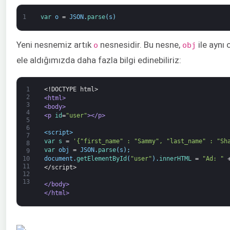
1
var
o
=
JSON
.
parse
(
s
)
Yeni nesnemiz artık
nesnesidir. Bu nesne,
ile aynı
o
obj
ele aldığımızda daha fazla bilgi edinebiliriz:
1
<!DOCTYPE html>
2
<html>
3
<body>
4
<p 
id
=
"user"
>
</p>
5
6
<script>
7
var
s
=
'{"first_name" : "Sammy", "last_name" : "Sh
8
var
obj
=
JSON
.
parse
(
s
)
;
9
document
.
getElementById
(
"user"
)
.
innerHTML
=
"Ad: "
10
11
</script>
12
13
</body>
</html>