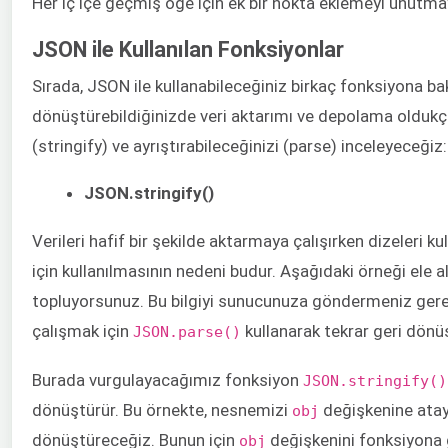
Her iç içe geçmiş öğe için ek bir nokta eklemeyi unutma
JSON ile Kullanılan Fonksiyonlar
Sırada, JSON ile kullanabileceğiniz birkaç fonksiyona 
dönüştürebildiğinizde veri aktarımı ve depolama oldukça k
(stringify) ve ayrıştırabileceğinizi (parse) inceleyeceğiz:
JSON.stringify()
Verileri hafif bir şekilde aktarmaya çalışırken dizeleri
için kullanılmasının nedeni budur. Aşağıdaki örneği ele ala
topluyorsunuz. Bu bilgiyi sunucunuza göndermeniz gerek
çalışmak için
kullanarak tekrar geri dönüş
JSON.parse()
Burada vurgulayacağımız fonksiyon
JSON.stringify()
dönüştürür. Bu örnekte, nesnemizi
değişkenine ata
obj
dönüştüreceğiz. Bunun için
değişkenini fonksiyona 
obj