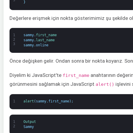
}
Değerlere erişmek için nokta gösterimimiz şu şekilde ol
1
sammy
.
first_name
2
sammy
.
last_name
3
sammy
.
online
Önce değişken gelir. Ondan sonra bir nokta koyarız. Son o
Diyelim ki JavaScript'te
anahtarının değerin
first_name
görünmesini sağlamak için JavaScript
işlevini
alert()
1
alert
(
sammy
.
first_name
)
;
1
Output
2
Sammy