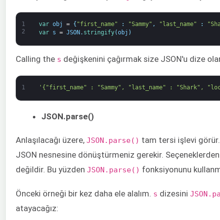
1
var
obj
=
{
"first_name"
:
"Sammy"
,
"last_name"
:
"Sh
2
var
s
=
JSON
.
stringify
(
obj
)
Calling the
değişkenini çağırmak size JSON'u dize olar
s
1
'{"first_name" : "Sammy", "last_name" : "Shark", "lo
JSON.parse()
Anlaşılacağı üzere,
tam tersi işlevi görür.
JSON.parse()
JSON nesnesine dönüştürmeniz gerekir. Seçeneklerden 
değildir. Bu yüzden
fonksiyonunu kullanma
JSON.parse()
Önceki örneği bir kez daha ele alalım.
dizesini
s
JSON.p
atayacağız: