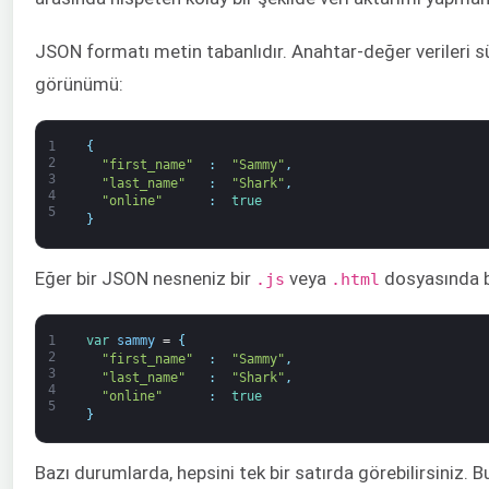
JSON formatı metin tabanlıdır. Anahtar-değer verileri sü
görünümü:
1
{
2
"first_name"
:
"Sammy"
,
3
"last_name"
:
"Shark"
,
4
"online"
:
true
5
}
Eğer bir JSON nesneniz bir
veya
dosyasında bu
.js
.html
1
var
sammy
=
{
2
"first_name"
:
"Sammy"
,
3
"last_name"
:
"Shark"
,
4
"online"
:
true
5
}
Bazı durumlarda, hepsini tek bir satırda görebilirsiniz. 