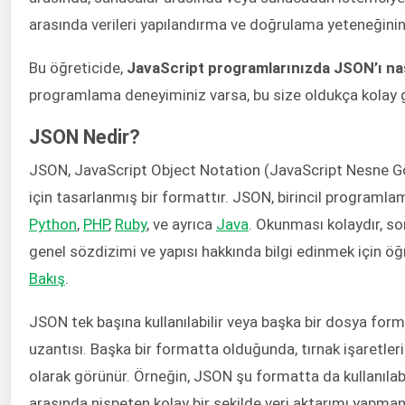
arasında verileri yapılandırma ve doğrulama yeteneğinin y
Bu öğreticide,
JavaScript programlarınızda JSON’ı nas
programlama deneyiminiz varsa, bu size oldukça kolay g
JSON Nedir?
JSON, JavaScript Object Notation (JavaScript Nesne Göst
için tasarlanmış bir formattır. JSON, birincil programlama 
Python
,
PHP
,
Ruby
, ve ayrıca
Java
. Okunması kolaydır, so
genel sözdizimi ve yapısı hakkında bilgi edinmek için öğr
Bakış
.
JSON tek başına kullanılabilir veya başka bir dosya form
uzantısı. Başka bir formatta olduğunda, tırnak işaretler
olarak görünür. Örneğin, JSON şu formatta da kullanılabi
arasında nispeten kolay bir şekilde veri aktarımı yapmanı