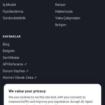
İş Modeli
Kariyer
Fiyatlandırma
Hakkımızda
Sürdürülebilirlik
Vaka Çalışmaları
İletişim
KAYNAKLAR
Blog
Belgeler
Sertifikalar
API Referansı ↗
Durum Sayfası ↗
Hizmet-Olarak-Zeka ↗
We value your privacy
We use cookies to run this site and, with your consent, to
measure traffic and improve your experience. Accept all, reject