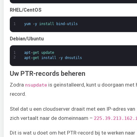
RHEL/CentOS
1
yum
-
y
install 
bind
-
utils
Debian/Ubuntu
1
apt
-
get 
update
2
apt
-
get 
install
-
y
dnsutils
Uw PTR-records beheren
Zodra
is geïnstalleerd, kunt u doorgaan met 
nsupdate
record.
Stel dat u een cloudserver draait met een IP-adres van
zich vertaalt naar de domeinnaam –
225.39.213.162.
Dit is wat u doet om het PTR-record bij te werken naar