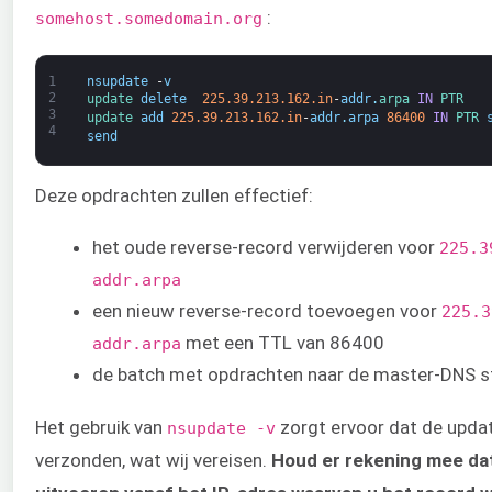
:
somehost.somedomain.org
1
nsupdate
-
v
2
update 
delete
225.39.213.162.in
-
addr
.
arpa 
IN
PTR
3
update 
add
225.39.213.162.in
-
addr
.
arpa
86400
IN
PTR 
4
send
Deze opdrachten zullen effectief:
het oude reverse-record verwijderen voor
225.3
addr.arpa
een nieuw reverse-record toevoegen voor
225.3
met een TTL van 86400
addr.arpa
de batch met opdrachten naar de master-DNS s
Het gebruik van
zorgt ervoor dat de upda
nsupdate -v
verzonden, wat wij vereisen.
Houd er rekening mee da