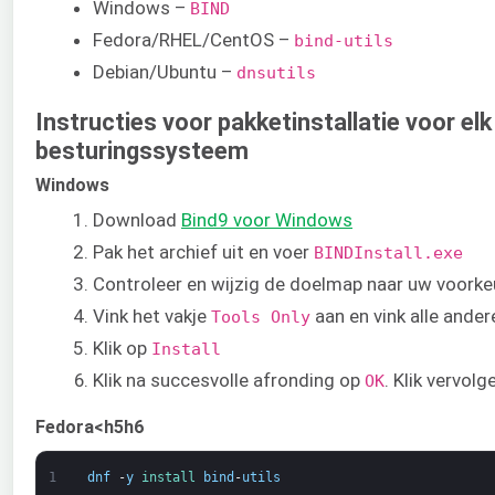
Windows –
BIND
Fedora/RHEL/CentOS –
bind-utils
Debian/Ubuntu –
dnsutils
Instructies voor pakketinstallatie voor elk
besturingssysteem
Windows
Download
Bind9 voor Windows
Pak het archief uit en voer
BINDInstall.exe
Controleer en wijzig de doelmap naar uw voorke
Vink het vakje
aan en vink alle ander
Tools Only
Klik op
Install
Klik na succesvolle afronding op
. Klik vervol
OK
Fedora<h5h6
1
dnf
-
y
install 
bind
-
utils