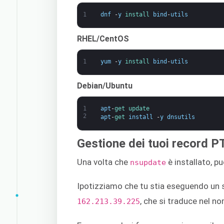
1
dnf
-
y
install 
bind
-
utils
RHEL/CentOS
1
yum
-
y
install 
bind
-
utils
Debian/Ubuntu
1
apt
-
get 
update
2
apt
-
get 
install
-
y
dnsutils
Gestione dei tuoi record P
Una volta che
è installato, p
nsupdate
Ipotizziamo che tu stia eseguendo un se
, che si traduce nel n
162.213.39.225