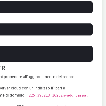
TR
uoi procedere all'aggiornamento del record.
rver cloud con un indirizzo IP pari a
ome di dominio –
225.39.213.162.in-addr.arpa.