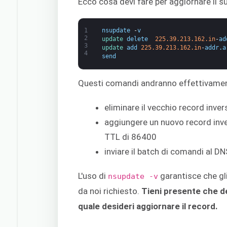
Ecco cosa devi fare per aggiornare il 
1
nsupdate
-
v
2
update 
delete
225.39.213.162.in
-
ad
3
update 
add
225.39.213.162.in
-
addr
.
a
4
send
Questi comandi andranno effettivamen
eliminare il vecchio record inve
aggiungere un nuovo record inv
TTL di 86400
inviare il batch di comandi al D
L'uso di
garantisce che gl
nsupdate -v
da noi richiesto.
Tieni presente che de
quale desideri aggiornare il record.