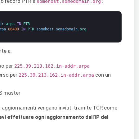
suo record PTR a
:
somehost.somedomain.org
dr
.
arpa 
IN
PTR
rpa
86400
IN
PTR 
somehost
.
somedomain
.
org
te a:
rso per
225.39.213.162.in-addr.arpa
erso per
con un
225.39.213.162.in-addr.arpa
NS master
i aggiornamenti vengano inviati tramite TCP, come
vi effettuare ogni aggiornamento dall'IP del