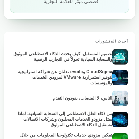
قصصي مؤثر للعلامة التجارية.
أحدث المنشورات
تصميم المستقبل: كيف يحدث الذكاء الاصطناعي الموثوق
والسحابة السيادية تحولاً في التجارب الرقمية
CloudSigma وevoila تعلنان عن شراكة استراتيجية
لتوفير استمرارية VMware لمزودي الخدمات
والمؤسسات
الناس، لا المنصات، يقودون التقدم
من ذكاء الظل الاصطناعي إلى السحابة السيادية: لماذا
يمثل مزودو الخدمات المحليون وشركات الاتصالات
مستقبل الذكاء الاصطناعي الموثوق
تمكين مزودي خدمات تكنولوجيا المعلومات من خلال