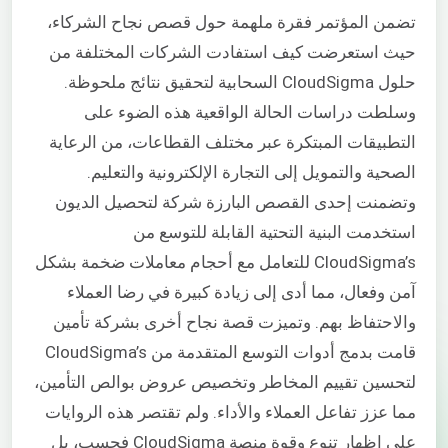
تضمن المؤتمر فقرة ملهمة حول قصص نجاح الشركاء،
حيث استعرضت كيف استفادت الشركات المختلفة من
حلول CloudSigma السحابية لتحقيق نتائج ملحوظة.
وسلطت دراسات الحالة الواقعية هذه الضوء على
التطبيقات المبتكرة عبر مختلف القطاعات، من الرعاية
الصحية والتمويل إلى التجارة الإلكترونية والتعليم.
وتضمنت إحدى القصص البارزة شركة لتحصيل الديون
استخدمت البنية التحتية القابلة للتوسع من
CloudSigma’s للتعامل مع أحجام معاملات ضخمة بشكل
آمن وفعال، مما أدى إلى زيادة كبيرة في رضا العملاء
والاحتفاظ بهم. وتميزت قصة نجاح أخرى بشركة تأمين
قامت بدمج أدوات التوسع المتقدمة من CloudSigma’s
لتحسين تقييم المخاطر وتخصيص عروض بوالص التأمين،
مما عزز تفاعل العملاء والأداء. ولم تقتصر هذه الروايات
على إظهار تنوع وقوة منصة CloudSigma فحسب، بل