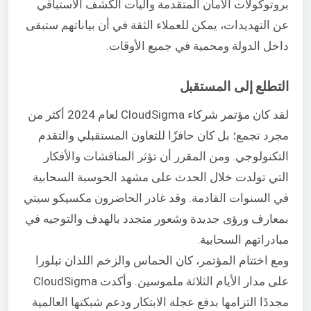
بروتوكولات الأمان المتقدمة وآليات الكشف الاستباقي
عن التهديدات، يمكن للعملاء الثقة في أن بياناتهم ستبقى
داخل الدولة ومحمية في جميع الأوقات.
التطلع إلى المستقبل
لقد كان مؤتمر شركاء CloudSigma لعام 2024 أكثر من
مجرد تجمع؛ بل كان حافزًا للتعاون المستقبلي والتقدم
التكنولوجي. ومن المقرر أن تؤثر المناقشات والأفكار
التي تولدت خلال الحدث على مشهد الحوسبة السحابية
في السنوات القادمة. وقد غادر الحاضرون مكسيكو سيتي
بمعارف ورؤى جديدة وشعور متجدد بالهدف والتوجيه في
مبادراتهم السحابية.
ومع اختتام المؤتمر، كان الحماس والزخم اللذان تبلورا
على مدار الأيام الثلاثة ملموسين. وأكدت CloudSigma
مجددًا التزامها بدفع عجلة الابتكار ودعم شبكتها العالمية