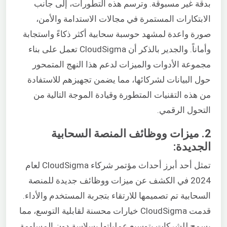
بدقة غير مسبوقة. وترسم هذه التطورات، إلى جانب
الابتكارات المستمرة في مجالات الاستدامة والأمن،
صورة واعدة لمشهد حوسبة سحابية أكثر ذكاءً واستجابة
وأماناً. والجدير بالذكر أن CloudSigma تعمل على بناء
مجموعة الأدوات والميزات لدعم هذا النهج المتمحور
حول البيانات لشركائها، مما يضمن تجهيزهم للاستفادة
من هذه التقنيات المتطورة وقيادة الموجة التالية من
التحول الرقمي.
2. ميزات ووظائف المنصة السحابية
الجديدة:
تمثل أحد أبرز أحداث مؤتمر شركاء CloudSigma لعام
2024 في الكشف عن ميزات ووظائف جديدة للمنصة
السحابية تم تصميمها للارتقاء بتجربة المستخدم والأداء.
قدمت CloudSigma خيارات محسنة لقابلية التوسع، مما
يسمح للشركات بتوسيع عملياتها بسلاسة دون المساومة