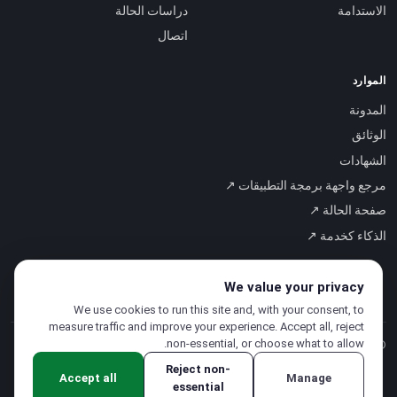
الاستدامة
دراسات الحالة
اتصال
الموارد
المدونة
الوثائق
الشهادات
مرجع واجهة برمجة التطبيقات ↗
صفحة الحالة ↗
الذكاء كخدمة ↗
We value your privacy
We use cookies to run this site and, with your consent, to
measure traffic and improve your experience. Accept all, reject
non-essential, or choose what to allow.
© 2026 CloudSigma Holding AG.
جميع الحقوق محفوظة
.
Reject non-
Accept all
Manage
essential
سياسة الخصوصية
·
شروط الخدمة