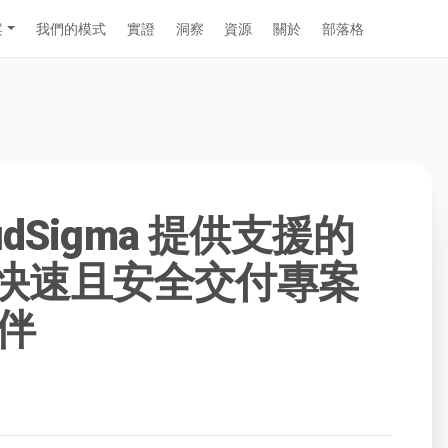
案
我們的模式
實證
洞察
資源
關於
部落格
udSigma 提供支援的
 成為快速且安全交付專案
伴