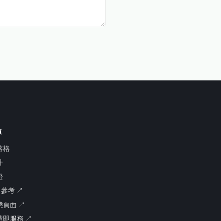
源
落格
件
證
I 參考 ↗
態頁面 ↗
慧即服務 ↗