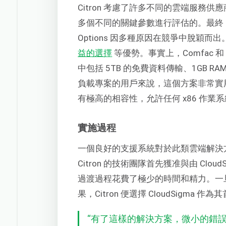
Citron 考慮了許多不同的雲端服務供應商，
多個不同的關鍵參數進行評估的。最終，由 Clo
Options 因多種原因在競爭中脫穎而
益的選擇
等優勢。事實上，Comfac 和 C
中包括 5TB 的免費資料傳輸、1GB RA
負載專案的用戶來說，這個方案非常實
有極高的相容性，允許任何 x86 作
實施過程
一個良好的支援系統對於此類雲端解決
Citron 的技術團隊首先獲准與由 Clou
過渡過程花費了極少的時間和精力。一
果，Citron 便選擇 CloudSigma 
“
有了這樣的解決方案，微小的錯