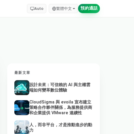
預約通話
Auto
繁體中文
最新文章
設計未來：可信賴的 AI 與主權雲
端如何變革數位體驗
CloudSigma 與 evoila 宣布建立
策略合作夥伴關係，為服務提供商
和企業提供 VMware 連續性
人，而非平台，才是推動進步的動
力