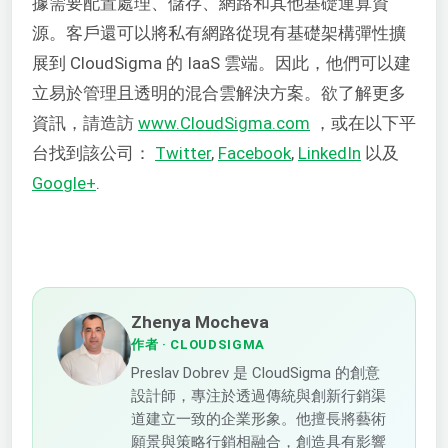
據需要配置處理、儲存、網路和其他基礎運算資
源。客戶還可以將私有網路從現有基礎架構彈性擴
展到 CloudSigma 的 IaaS 雲端。因此，他們可以建
立易於管理且透明的混合雲解決方案。欲了解更多
資訊，請造訪
www.CloudSigma.com
，或在以下平
台找到該公司：
Twitter
,
Facebook
,
LinkedIn
以及
Google+
.
Zhenya Mocheva
作者
· CLOUDSIGMA
Preslav Dobrev 是 CloudSigma 的創意
設計師，專注於透過傳統與創新行銷渠
道建立一致的企業形象。他擅長將藝術
願景與策略行銷相融合，創造具有影響