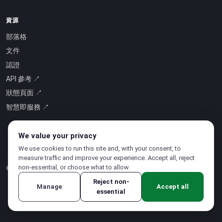
資源
部落格
文件
認證
API 參考 ↗
狀態頁面 ↗
智慧即服務 ↗
We value your privacy
We use cookies to run this site and, with your consent, to
measure traffic and improve your experience. Accept all, reject
non-essential, or choose what to allow.
© 2026 CloudSigma Holding AG.
版權所有
.
Reject non-
Manage
Accept all
essential
隱私權政策
·
服務條款