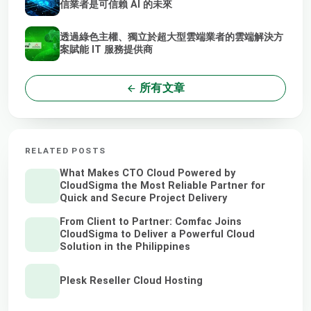
信業者是可信賴 AI 的未來
透過綠色主權、獨立於超大型雲端業者的雲端解決方
案賦能 IT 服務提供商
所有文章
RELATED POSTS
What Makes CTO Cloud Powered by
CloudSigma the Most Reliable Partner for
Quick and Secure Project Delivery
From Client to Partner: Comfac Joins
CloudSigma to Deliver a Powerful Cloud
Solution in the Philippines
Plesk Reseller Cloud Hosting