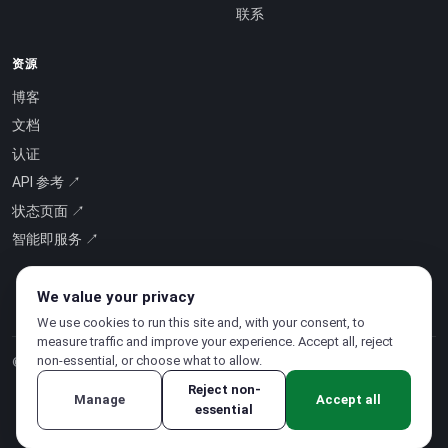
联系
资源
博客
文档
认证
API 参考 ↗
状态页面 ↗
智能即服务 ↗
We value your privacy
We use cookies to run this site and, with your consent, to
measure traffic and improve your experience. Accept all, reject
non-essential, or choose what to allow.
© 2026 CloudSigma Holding AG.
版权所有
.
Reject non-
Manage
Accept all
essential
隐私政策
·
服务条款