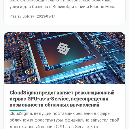
высокопроизводительные и безопасные облачные
услуги для бизнеса в Великобритании и Европе Новая
локация предлагает высокую доступность,
Preslav Dobrev · 2023-08-17
масштабируемость и экономическую эффективность
CloudSigma, ведущий поставщик гибких и
высокопроизводительных облачных решений, рад
объявить об открытии своей новой облачной
локации в Кардиффе, Великобритания. Это
стратегическое расширение осуществляется в
сотрудничестве
CloudSigma представляет революционный
сервис GPU-as-a-Service, переопределяя
возможности облачных вычислений
CloudSigma, ведущий поставщик решений в сфере
облачной инфраструктуры, официально запустил свой
долгожданный сервис GPU-as-a-Service, что