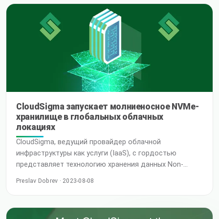
NVIDIA A100 Tensor Core GPU, оптимизированный для
HPC, AI и аналитики данных. A100 превосходит NVIDIA
TESLA V100 и обладает новыми функциями, которые
AI-приложения могут использовать в полной мере…
Читать далее
CloudSigma запускает молниеносное NVMe-
хранилище в глобальных облачных
локациях
CloudSigma, ведущий провайдер облачной
инфраструктуры как услуги (IaaS), с гордостью
представляет технологию хранения данных Non-
Volatile Memory Express (NVMe) в своих облачных
Preslav Dobrev · 2023-08-08
локациях. Это стратегическое обновление знаменует
собой важную веху в стремлении CloudSigma
предоставлять первоклассную производительность и