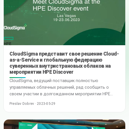
непревзойденный пользовательский опыт своим
уважаемым клиентам. Конечные клиенты могут
использовать хранилище во Франкфурте а
CloudSigma представит свое решение Cloud-
as-a-Service и глобальную федерацию
суверенных внутристрановых облаков на
мероприятии HPE Discover
CloudSigma, ведущий поставщик полностью
управляемых облачных решений, рад сообщить о
своем участии в долгожданном мероприятии HPE
Discover в Лас-Вегасе с 20 по 22 июня 2023 года. На
Preslav Dobrev · 2023-05-29
мероприятии CloudSigma представит свое уникальное
решение cloud-as-a-service, использующее глобальную
сеть федеративных суверенных внутристрановых
облаков. HPE Discover — это ежегодное