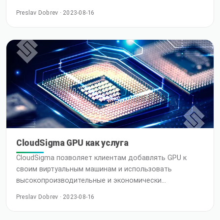
ознаменовало собой важную веху в эволюции
Preslav Dobrev · 2023-08-16
облачных вычислений. Это инновационное решение
позволяет предприятиям и исследователям
использовать колоссальную мощность графических
процессоров (GPUs) для достижения
беспрецедентной производительности,
эффективности и инноваций. С по
CloudSigma GPU как услуга
CloudSigma позволяет клиентам добавлять GPU к
своим виртуальным машинам и использовать
высокопроизводительные и экономически
эффективные вычисления, способные справиться с
Preslav Dobrev · 2023-08-16
самыми требовательными нагрузками. Сердцем
предложения CloudSigma в области GPU является