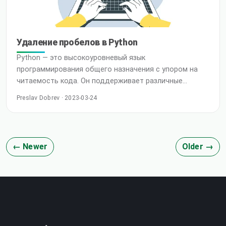
Удаление пробелов в Python
Python — это высокоуровневый язык
программирования общего назначения с упором на
читаемость кода. Он поддерживает различные
парадигмы программирования, например, структурное,
Preslav Dobrev · 2023-03-24
объектно-ориентированное и функциональное
программирование. Часто Python описывают как язык
с концепцией «батарейки в комплекте» благодаря его
обширной стандартной библиотеке. В этом
← Newer
Older →
руководстве мы рассмотрим различные способы
удаления пробелов из строки