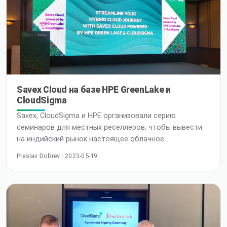
технологическое мероприятие, которое
Savex Cloud на базе HPE GreenLake и
CloudSigma
Savex, CloudSigma и HPE организовали серию
семинаров для местных реселлеров, чтобы вывести
на индийский рынок настоящее облачное
предложение Savex Technologies Pvt Ltd, крупнейшая
Preslav Dobrev · 2023-05-19
в Индии частная ИТ-дистрибьюторская компания,
присоединилась к глобальной сети федеративных
суверенных локальных облаков HPE / Cloudsigma,
чтобы предложить простое решение без привязки к
поставщику, обеспечивающее максимальную
производительность, высокую отказоустойчивость,