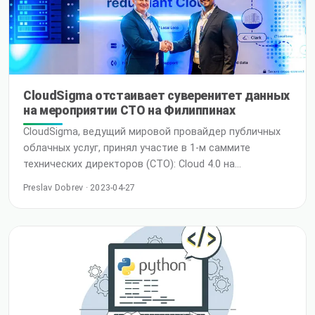
CloudSigma отстаивает суверенитет данных
на мероприятии CTO на Филиппинах
CloudSigma, ведущий мировой провайдер публичных
облачных услуг, принял участие в 1-м саммите
технических директоров (CTO): Cloud 4.0 на
Филиппинах. Это престижное мероприятие было
Preslav Dobrev · 2023-04-27
направлено на то, чтобы собрать ведущих
технических руководителей и лидеров из различных
отраслей региона для продуктивного нетворкинга и
обмена опытом. В связи с растущим присутствием
CloudSigma на рынке Азиатско-Тихоокеанского
региона, мероприятие CTO представляет собой