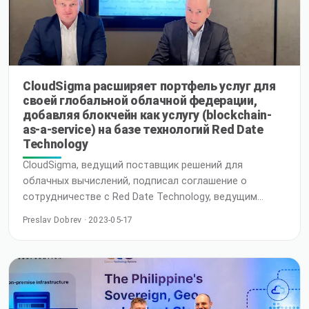
неизменность и соответствие требованиям
CloudSigma расширяет портфель услуг для
своей глобальной облачной федерации,
добавляя блокчейн как услугу (blockchain-
as-a-service) на базе технологий Red Date
Technology
CloudSigma, ведущий поставщик решений для
облачных вычислений, подписал соглашение о
сотрудничестве с Red Date Technology, ведущим
поставщиком инфраструктуры блокчейн-технологий.
Preslav Dobrev · 2023-05-17
Это партнерство позволит внедрить управляемый
блокчейн как услугу (managed blockchain-as-a-service)
во всей сети облачных локаций CloudSigma, включая
США, Мексику, Великобританию, Германию,
Швейцарию, Швецию, Египет, Саудовскую Аравию,
Индию, Филиппин