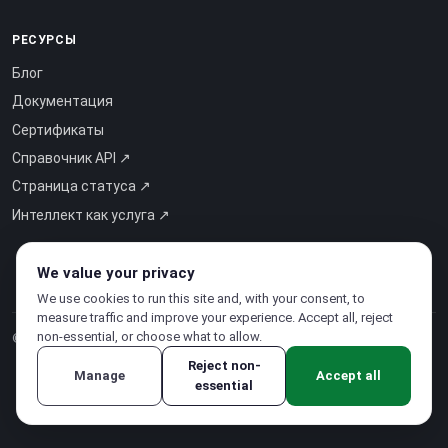
РЕСУРСЫ
Блог
Документация
Сертификаты
Справочник API ↗
Страница статуса ↗
Интеллект как услуга ↗
We value your privacy
We use cookies to run this site and, with your consent, to
measure traffic and improve your experience. Accept all, reject
non-essential, or choose what to allow.
© 2026 CloudSigma Holding AG.
Все права защищены
.
Reject non-
Manage
Accept all
essential
Политика конфиденциальности
·
Условия использования