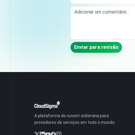
Comment
Enviar para revisão
A plataforma de nuvem soberana para
provedores de serviços em todo o mundo.