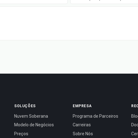
SOLUÇÕES
EMPRESA
RE
Nuvem Soberana
Programa de Parceiros
Blo
Modelo de Negócios
Carreiras
Do
Preços
Sobre Nós
Cer