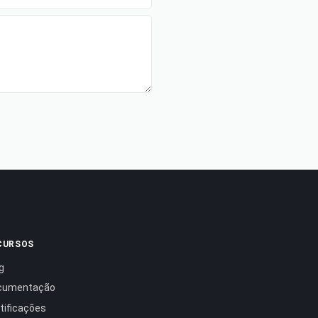
CURSOS
g
cumentação
tificações