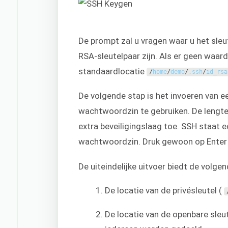
De prompt zal u vragen waar u het sleut
RSA-sleutelpaar zijn. Als er geen waar
standaardlocatie
/
home
/
demo
/
.
ssh
/
id_rsa
De volgende stap is het invoeren van
wachtwoordzin te gebruiken. De lengte
extra beveiligingslaag toe. SSH staat 
wachtwoordzin. Druk gewoon op Enter a
De uiteindelijke uitvoer biedt de volge
De locatie van de privésleutel (
De locatie van de openbare sleu