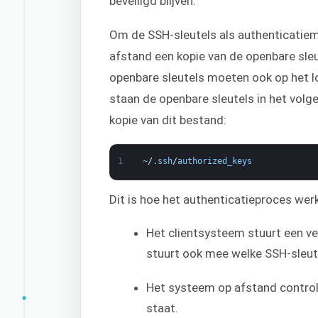
beveiligd blijven.
Om de SSH-sleutels als authenticatie
afstand een kopie van de openbare sleut
openbare sleutels moeten ook op het 
staan de openbare sleutels in het volg
kopie van dit bestand:
1
~
/
.
ssh
/
authorized_keys
Dit is hoe het authenticatieproces werk
Het clientsysteem stuurt een v
stuurt ook mee welke SSH-sleut
Het systeem op afstand control
staat.