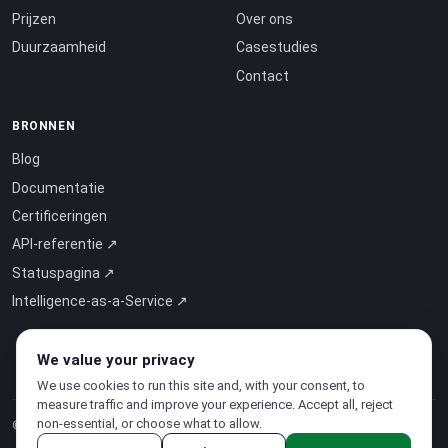
Prijzen
Over ons
Duurzaamheid
Casestudies
Contact
BRONNEN
Blog
Documentatie
Certificeringen
API-referentie ↗
Statuspagina ↗
Intelligence-as-a-Service ↗
We value your privacy
We use cookies to run this site and, with your consent, to
measure traffic and improve your experience. Accept all, reject
non-essential, or choose what to allow.
© 2026 CloudSigma Holding AG.
Alle rechten voorbehouden
.