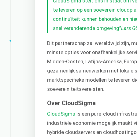
CloudSigma stelt ons in staat om v
te leveren op een soeverein cloudp
continuïteit kunnen behouden en nie
snel veranderende omgeving”
Lars Gö
Dit partnerschap zal wereldwijd zijn, 
minste opties voor onafhankelijke ser
Midden-Oosten, Latijns-Amerika, Euro
gezamenlijk samenwerken met lokale se
marktspecifieke modellen te leveren di
soevereiniteitsvereisten.
Over CloudSigma
CloudSigma
is een pure-cloud infrastr
industriële economie mogelijk maakt via
hybride cloudservers en cloudhosting