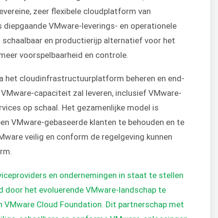
evereine, zeer flexibele cloudplatform van
s
diepgaande VMware-leverings- en operationele
 schaalbaar en productierijp alternatief voor het
eer voorspelbaarheid en controle.
 het cloudinfrastructuurplatform beheren en end-
VMware-capaciteit zal leveren, inclusief VMware-
vices op schaal. Het gezamenlijke model is
pen VMware-gebaseerde klanten te behouden en te
VMware veilig en conform de regelgeving kunnen
orm.
rviceproviders en ondernemingen in staat te stellen
d door het evoluerende VMware-landschap te
n VMware Cloud Foundation. Dit partnerschap met