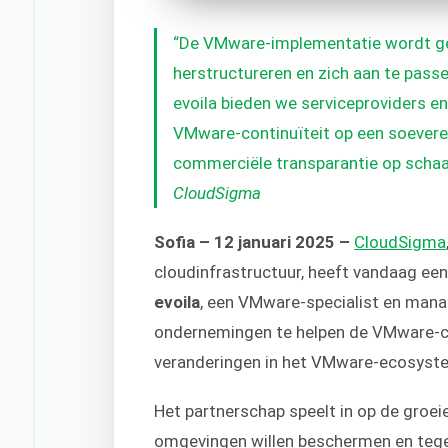
“De VMware-implementatie wordt ge
herstructureren en zich aan te pas
evoila bieden we serviceproviders en
VMware-continuïteit op een soeverein
commerciële transparantie op schaal
CloudSigma
Sofia – 12 januari 2025 –
CloudSigma
cloudinfrastructuur, heeft vandaag e
evoila
,
een VMware-specialist en manag
ondernemingen te helpen de VMware-co
veranderingen in het VMware-ecosyst
Het partnerschap speelt in op de groe
omgevingen willen beschermen en tegel