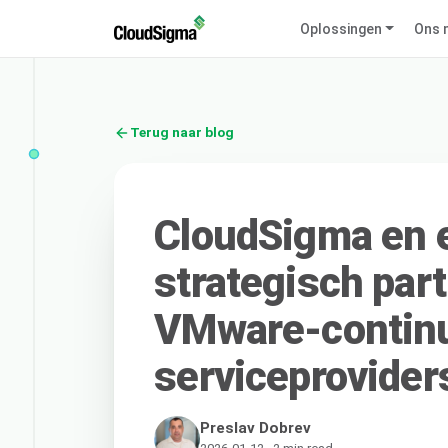
Oplossingen
Ons 
Terug naar blog
CloudSigma en e
strategisch par
VMware-continuï
serviceprovide
Preslav Dobrev