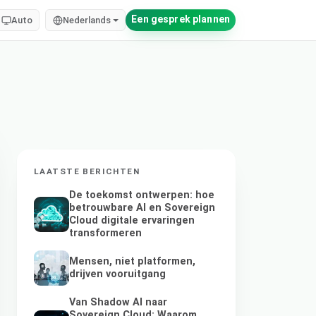
Een gesprek plannen
Auto
Nederlands
LAATSTE BERICHTEN
De toekomst ontwerpen: hoe
betrouwbare AI en Sovereign
Cloud digitale ervaringen
transformeren
Mensen, niet platformen,
drijven vooruitgang
Van Shadow AI naar
Sovereign Cloud: Waarom