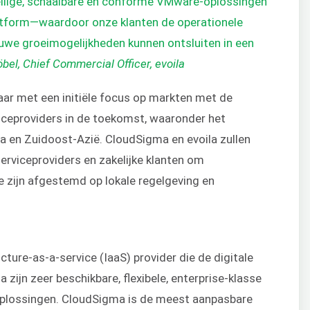
eilige, schaalbare en conforme VMware-oplossingen
latform—waardoor onze klanten de operationele
uwe groeimogelijkheden kunnen ontsluiten in een
bel, Chief Commercial Officer, evoila
maar met een initiële focus op markten met de
viceproviders in de toekomst, waaronder het
pa en Zuidoost-Azië. CloudSigma en
evoila
zullen
rviceproviders en zakelijke klanten om
e zijn afgestemd op lokale regelgeving en
ucture-as-a-service (IaaS) provider die de digitale
 zijn zeer beschikbare, flexibele, enterprise-klasse
oplossingen. CloudSigma is de meest aanpasbare