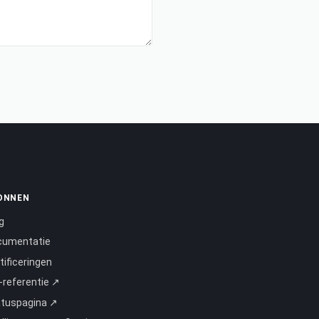
ONNEN
g
cumentatie
tificeringen
-referentie ↗
atuspagina ↗