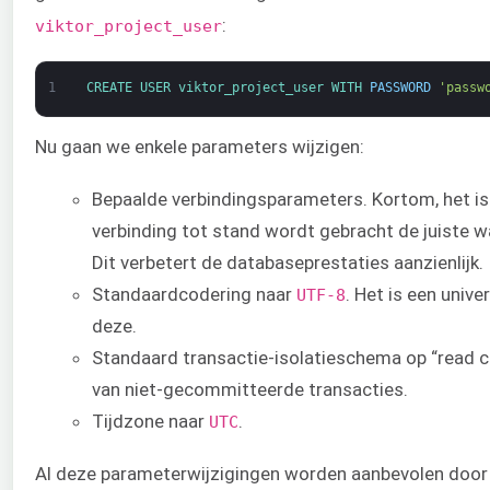
:
viktor_project_user
1
CREATE 
USER 
viktor_project_user 
WITH 
PASSWORD
'passw
Nu gaan we enkele parameters wijzigen:
Bepaalde verbindingsparameters. Kortom, het is
verbinding tot stand wordt gebracht de juiste wa
Dit verbetert de databaseprestaties aanzienlijk.
Standaardcodering naar
. Het is een univ
UTF-8
deze.
Standaard transactie-isolatieschema op “read c
van niet-gecommitteerde transacties.
Tijdzone naar
.
UTC
Al deze parameterwijzigingen worden aanbevolen door