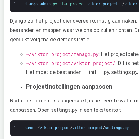
1
django
-
admin
.
py 
startproject 
viktor_project
~
/
viktor
Django zal het project dienovereenkomstig aanmaken. Hi
bestanden en mappen waar we ons op zullen richten.
gebruikt volgens de demonstratie.
: Het projectbehe
~/viktor_project/manage.py
: Dit is h
~/viktor_project/viktor_project/
Het moet de bestanden __init__.py, settings.py, u
Projectinstellingen aanpassen
Nadat het project is aangemaakt, is het eerste wat u m
aanpassen. Open settings.py in een teksteditor:
1
nano
~
/
viktor_project
/
viktor_project
/
settings
.
py