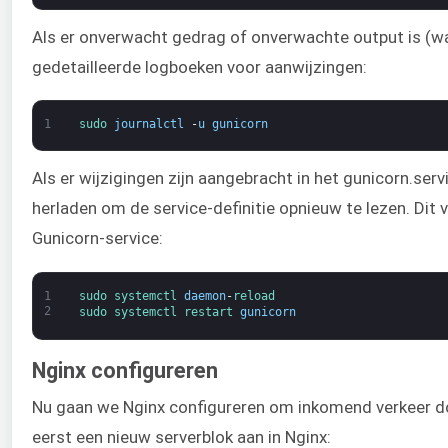
Als er onverwacht gedrag of onverwachte output is (wat
gedetailleerde logboeken voor aanwijzingen:
1
sudo 
journalctl
-
u
gunicorn
Als er wijzigingen zijn aangebracht in het gunicorn.se
herladen om de service-definitie opnieuw te lezen. Dit 
Gunicorn-service:
1
sudo 
systemctl 
daemon
-
reload
2
sudo 
systemctl 
restart 
gunicorn
Nginx configureren
Nu gaan we Nginx configureren om inkomend verkeer do
eerst een nieuw serverblok aan in Nginx: