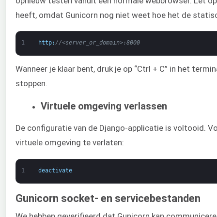
opnieuw testen vanuit een normale webbrowser. Let op 
heeft, omdat Gunicorn nog niet weet hoe het de stati
1
http
:
//<server_or_domain>:8000
Wanneer je klaar bent, druk je op “Ctrl + C” in het term
stoppen.
Virtuele omgeving verlassen
De configuratie van de Django-applicatie is voltooid.
virtuele omgeving te verlaten:
1
deactivate
Gunicorn socket- en servicebestanden
We hebben geverifieerd dat Gunicorn kan communicere