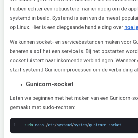
hebben echter een robuustere manier nodig om de appli
systemd in beeld. Systemd is een van de meest populair
op Linux. Hier is een diepgaande handleiding over
hoe j
We kunnen socket- en servicebestanden maken voor Gu
beheren alsof het een service is. Bij het opstarten wo
socket luistert naar inkomende verbindingen. Wanneer 
start systemd Gunicorn-processen om de verbinding af
Gunicorn-socket
Laten we beginnen met het maken van een Gunicorn-s
gemaakt met sudo-rechten:
1
sudo 
nano
/
etc
/
systemd
/
system
/
gunicorn
.
socket