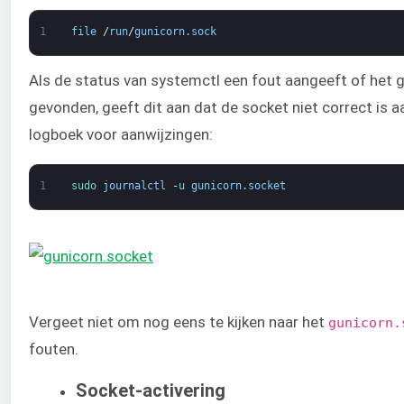
1
file
/
run
/
gunicorn
.
sock
Als de status van systemctl een fout aangeeft of het g
gevonden, geeft dit aan dat de socket niet correct is 
logboek voor aanwijzingen:
1
sudo 
journalctl
-
u
gunicorn
.
socket
Vergeet niet om nog eens te kijken naar het
gunicorn.
fouten.
Socket-activering