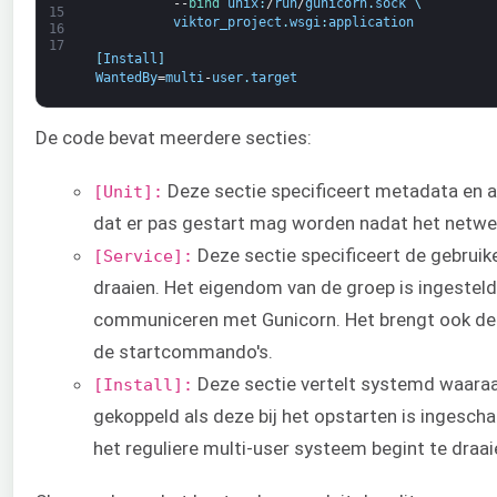
--
bind 
unix
:
/
run
/
gunicorn
.
sock
\
15
viktor_project
.
wsgi
:
application
16
17
[
Install
]
WantedBy
=
multi
-
user
.
target
De code bevat meerdere secties:
Deze sectie specificeert metadata en af
[Unit]:
dat er pas gestart mag worden nadat het netwer
Deze sectie specificeert de gebruik
[Service]:
draaien. Het eigendom van de groep is ingestel
communiceren met Gunicorn. Het brengt ook de 
de startcommando's.
Deze sectie vertelt systemd waara
[Install]:
gekoppeld als deze bij het opstarten is ingesch
het reguliere multi-user systeem begint te draai