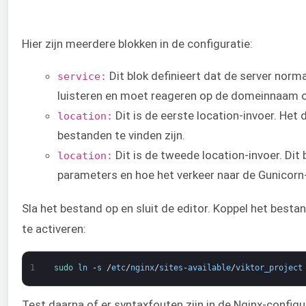
Hier zijn meerdere blokken in de configuratie:
Dit blok definieert dat de server nor
service:
luisteren en moet reageren op de domeinnaam of
Dit is de eerste location-invoer. Het 
location:
bestanden te vinden zijn.
Dit is de tweede location-invoer. Dit 
location:
parameters en hoe het verkeer naar de Gunicor
Sla het bestand op en sluit de editor. Koppel het best
te activeren:
1
sudo 
ln
-
s
/
etc
/
nginx
/
sites
-
available
/
viktor_project
Test daarna of er syntaxfouten zijn in de Nginx-configu