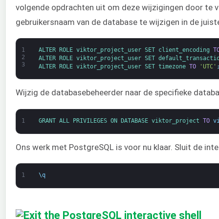
volgende opdrachten uit om deze wijzigingen door te v
gebruikersnaam van de database te wijzigen in de juist
1
ALTER 
ROLE 
viktor_project_user 
SET 
client_encoding 
T
2
ALTER 
ROLE 
viktor_project_user 
SET 
default_transacti
3
ALTER 
ROLE 
viktor_project_user 
SET 
timezone 
TO
'UTC'
Wijzig de databasebeheerder naar de specifieke databa
1
GRANT 
ALL 
PRIVILEGES 
ON 
DATABASE 
viktor_project 
TO
v
Ons werk met PostgreSQL is voor nu klaar. Sluit de inte
1
\
q