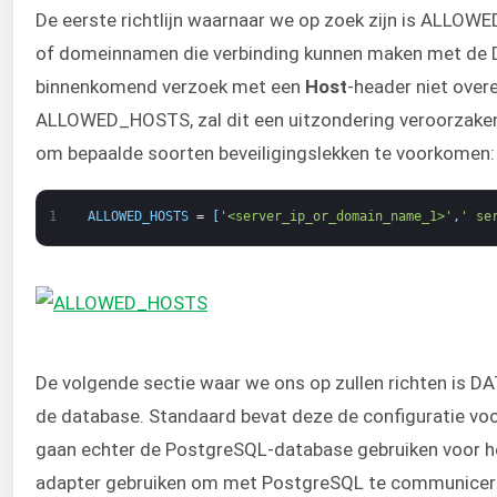
De eerste richtlijn waarnaar we op zoek zijn is ALLOW
of domeinnamen die verbinding kunnen maken met de Dj
binnenkomend verzoek met een
Host
-header niet over
ALLOWED_HOSTS, zal dit een uitzondering veroorzaken
om bepaalde soorten beveiligingslekken te voorkomen:
1
ALLOWED_HOSTS
=
[
'<server_ip_or_domain_name_1>'
,
' se
De volgende sectie waar we ons op zullen richten is 
de database. Standaard bevat deze de configuratie vo
gaan echter de PostgreSQL-database gebruiken voor he
adapter gebruiken om met PostgreSQL te communicer