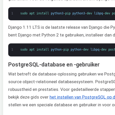
1
sudo 
apt 
install 
python3
-
pip 
python3
-
dev 
libpq
-
dev 
p
Django 1.11 LTS is de laatste release van Django die Py
bent Django met Python 2 te gebruiken, installeer dan 
1
sudo 
apt 
install 
python
-
pip 
python
-
dev 
libpq
-
dev 
pos
PostgreSQL-database en -gebruiker
Wat betreft de database-oplossing gebruiken we Postgr
source object-relationeel databasesysteem. PostgreS
robuustheid en prestaties. Voor gedetailleerde stappen
bekijk deze gids over
het instellen van PostgreSQL op 
stellen we een speciale database en gebruiker in voor o