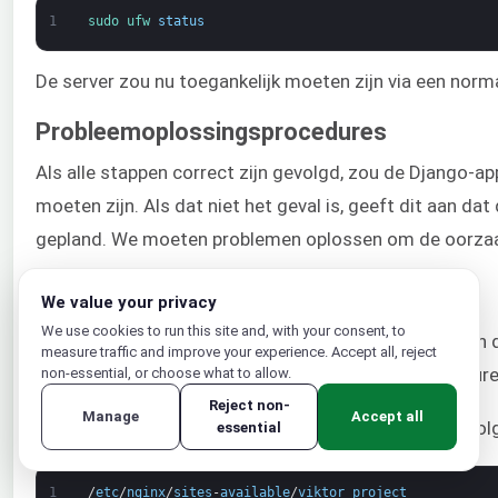
1
sudo 
ufw 
status
De server zou nu toegankelijk moeten zijn via een nor
Probleemoplossingsprocedures
Als alle stappen correct zijn gevolgd, zou de Django-app
moeten zijn. Als dat niet het geval is, geeft dit aan dat 
gepland. We moeten problemen oplossen om de oorzaak
Nginx toont de standaardpagina
We value your privacy
We use cookies to run this site and, with your consent, to
Als Nginx de standaardpagina weergeeft in plaats van d
measure traffic and improve your experience. Accept all, reject
meestal dat de
verkeerd was geconfiguree
non-essential, or choose what to allow.
server_name
Reject non-
Manage
Accept all
In dit voorbeeld is het serverblok opgeslagen op de vol
essential
1
/
etc
/
nginx
/
sites
-
available
/
viktor_project