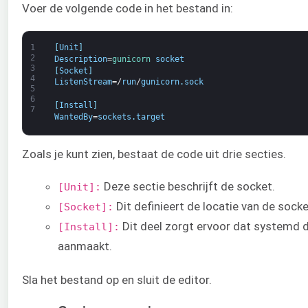
Voer de volgende code in het bestand in:
1
[
Unit
]
2
Description
=
gunicorn 
socket
3
[
Socket
]
4
ListenStream
=/
run
/
gunicorn
.
sock
5
6
[
Install
]
7
WantedBy
=
sockets
.
target
Zoals je kunt zien, bestaat de code uit drie secties.
Deze sectie beschrijft de socket.
[Unit]:
Dit definieert de locatie van de socke
[Socket]:
Dit deel zorgt ervoor dat systemd 
[Install]:
aanmaakt.
Sla het bestand op en sluit de editor.