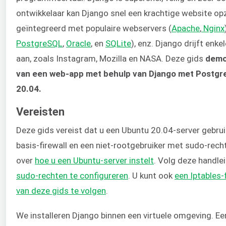
ontwikkelaar kan Django snel een krachtige website o
geïntegreerd met populaire webservers (
Apache
,
Nginx
PostgreSQL
,
Oracle
, en
SQLite
), enz. Django drijft enk
aan, zoals Instagram, Mozilla en NASA. Deze gids
demo
van een web-app met behulp van Django met Postgr
20.04.
Vereisten
Deze gids vereist dat u een Ubuntu 20.04-server gebrui
basis-firewall en een niet-rootgebruiker met sudo-recht
over
hoe u een Ubuntu-server instelt
. Volg deze handl
sudo-rechten te configureren
. U kunt ook
een Iptables-
van deze gids te volgen
.
We installeren Django binnen een virtuele omgeving. E