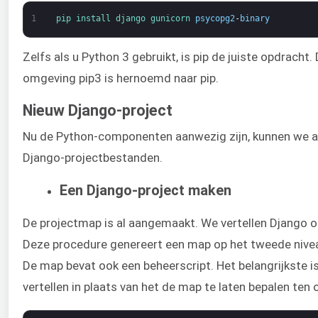
1
pip 
install 
django 
gunicorn 
psycopg2
-
binary
Zelfs als u Python 3 gebruikt, is pip de juiste opdracht
omgeving pip3 is hernoemd naar pip.
Nieuw Django-project
Nu de Python-componenten aanwezig zijn, kunnen we a
Django-projectbestanden.
Een Django-project maken
De projectmap is al aangemaakt. We vertellen Django o
Deze procedure genereert een map op het tweede nivea
De map bevat ook een beheerscript. Het belangrijkste i
vertellen in plaats van het de map te laten bepalen ten 