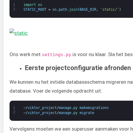
1
import 
os
2
STATIC_ROOT
=
os
.
path
.
join
(
BASE_DIR
,
'static/'
)
Ons werk met
is voor nu klaar. Sla het bes
settings.py
Eerste projectconfiguratie afronden
We kunnen nu het initiële databaseschema migreren n
database. Voer de volgende opdracht uit:
1
~
/
viktor_project
/
manage
.
py 
makemigrations
2
~
/
viktor_project
/
manage
.
py 
migrate
Vervolgens moeten we een superuser aanmaken voor he