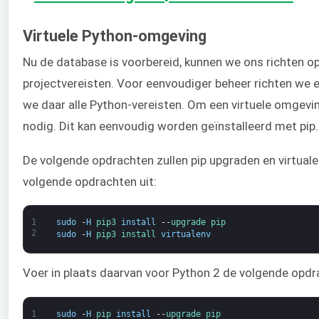
Virtuele Python-omgeving
Nu de database is voorbereid, kunnen we ons richten op
projectvereisten. Voor eenvoudiger beheer richten we e
we daar alle Python-vereisten. Om een virtuele omgevin
nodig. Dit kan eenvoudig worden geïnstalleerd met pip.
De volgende opdrachten zullen pip upgraden en virtuale
volgende opdrachten uit:
1
sudo
-
H
pip3 
install
--
upgrade 
pip
2
sudo
-
H
pip3 
install 
virtualenv
Voer in plaats daarvan voor Python 2 de volgende opdra
1
sudo
-
H
pip 
install
--
upgrade 
pip