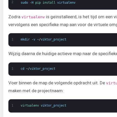
2
sudo
-
H
pip 
install 
virtualenv
Zodra
is geïnstalleerd, is het tijd om een
virtualenv
vervolgens een specifieke map aan voor de virtuele om
1
mkdir
-
v
~
/
viktor_project
Wijzig daarna de huidige actieve map naar de specifiek
1
cd
~
/
viktor_project
Voer binnen de map de volgende opdracht uit. De
virt
maken met de projectnaam:
1
virtualenv 
viktor_project