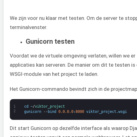
We zijn voor nu klaar met testen. Om de server te stoppe
terminalvenster.
Gunicorn testen
Voordat we de virtuele omgeving verlaten, willen we er 
applicaties kan serveren. De manier om dit te testen i
WSGI-module van het project te laden.
Het Gunicorn-commando bevindt zich in de projectmap
1
cd
~
/
viktor_project
2
gunicorn
--
bind
0.0.0.0
:
8000
viktor_project
.
wsgi
Dit start Gunicorn op dezelfde interface als waarop D