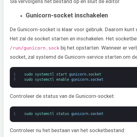
Sla vervolgens het bestand op en sluit de editor.
Gunicorn-socket inschakelen
De Gunicorn-socket is klaar voor gebruik. Daarom kunt
Het zal de socket starten en inschakelen. Het socket
bij het opstarten. Wanneer er ve
/run/gunicorn.sock
socket, zal systemd de Gunicorn-service starten om de
1
sudo 
systemctl 
start 
gunicorn
.
socket
2
sudo 
systemctl 
enable 
gunicorn
.
socket
Controleer de status van de Gunicorn-socket:
1
sudo 
systemctl 
status 
gunicorn
.
socket
Controleer nu het bestaan van het socketbestand: