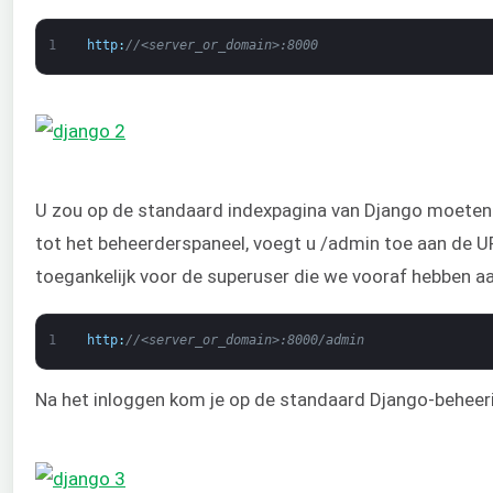
1
http
:
//<server_or_domain>:8000
U zou op de standaard indexpagina van Django moeten
tot het beheerderspaneel, voegt u /admin toe aan de UR
toegankelijk voor de superuser die we vooraf hebben 
1
http
:
//<server_or_domain>:8000/admin
Na het inloggen kom je op de standaard Django-beheeri