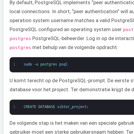
By default, PostgreSQL implements “peer authenticatio
local connections. In short, “peer authentication” will au
operation system username matches a valid PostgreSQL
PostgreSQL configured an operating system user
post
PostgreSQL-beheerder. Log in op de interacti
postgres
met behulp van de volgende opdracht:
postgres
1
sudo
-
u
postgres 
psql
U komt terecht op de PostgreSQL-prompt. De eerste st
database voor het project. Ter demonstratie krijgt d
1
CREATE 
DATABASE 
viktor_project
;
De volgende stap is het maken van een speciale gebrui
gebruiker moet een sterke gebruikersnaam hebben. Ter