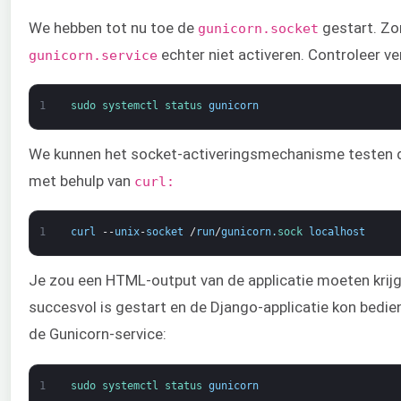
We hebben tot nu toe de
gestart. Zo
gunicorn.socket
echter niet activeren. Controleer v
gunicorn.service
1
sudo 
systemctl 
status 
gunicorn
We kunnen het socket-activeringsmechanisme testen d
met behulp van
curl:
1
curl
--
unix
-
socket
/
run
/
gunicorn
.
sock 
localhost
Je zou een HTML-output van de applicatie moeten krijg
succesvol is gestart en de Django-applicatie kon bedie
de Gunicorn-service:
1
sudo 
systemctl 
status 
gunicorn