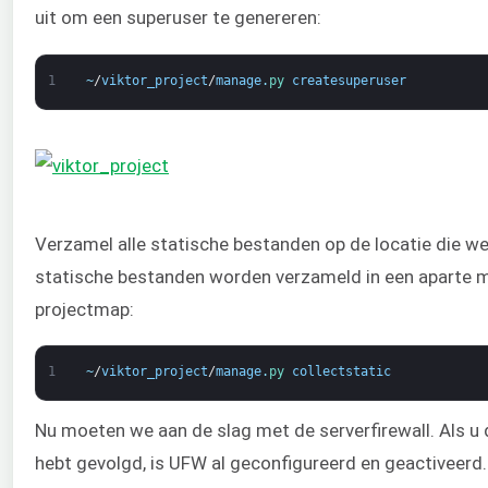
uit om een superuser te genereren:
1
~
/
viktor_project
/
manage
.
py 
createsuperuser
Verzamel alle statische bestanden op de locatie die w
statische bestanden worden verzameld in een aparte 
projectmap:
1
~
/
viktor_project
/
manage
.
py 
collectstatic
Nu moeten we aan de slag met de serverfirewall. Als u 
hebt gevolgd, is UFW al geconfigureerd en geactiveerd