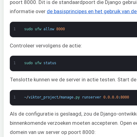
poort 8000. Dit is de standaardpoort die Django gebrui
informatie over
de basisprincipes en het gebruik van d
1
sudo 
ufw 
allow
8000
Controleer vervolgens de actie:
1
sudo 
ufw 
status
Tenslotte kunnen we de server in actie testen. Start d
1
~
/
viktor_project
/
manage
.
py 
runserver
0.0.0.0
:
8000
Als de configuratie is geslaagd, zou de Django-ontwik
binnenkomende verzoeken moeten accepteren. Open een
domein van uw server op poort 8000: