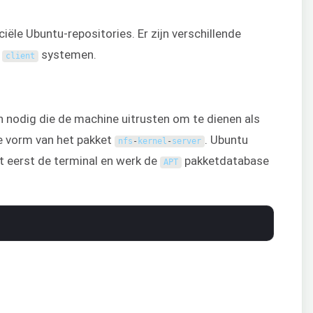
ciële Ubuntu-repositories. Er zijn verschillende
e
systemen.
client
t
nodig die de machine uitrusten om te dienen als
de vorm van het pakket
. Ubuntu
nfs
-
kernel
-
server
t eerst de terminal en werk de
pakketdatabase
APT