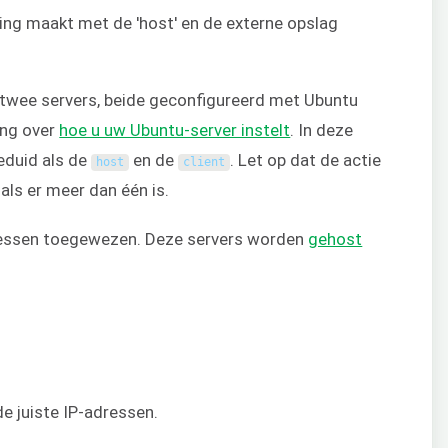
ng maakt met de 'host' en de externe opslag
twee servers, beide geconfigureerd met Ubuntu
ing over
hoe u uw Ubuntu-server instelt
. In deze
eduid als de
en de
. Let op dat de actie
host
client
 als er meer dan één is.
dressen toegewezen. Deze servers worden
gehost
e juiste IP-adressen.