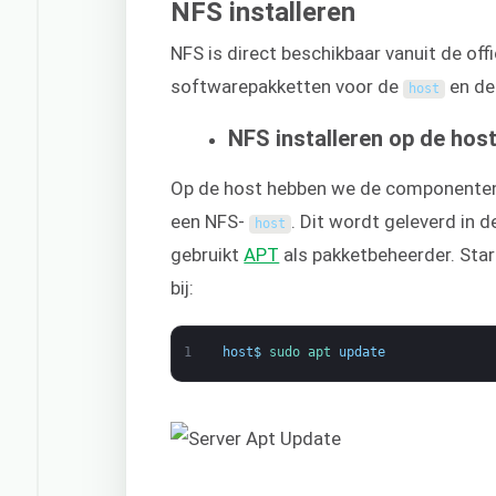
NFS installeren
NFS is direct beschikbaar vanuit de offi
softwarepakketten voor de
en d
host
NFS installeren op de hos
Op de host hebben we de componenten 
een NFS-
. Dit wordt geleverd in 
host
gebruikt
APT
als pakketbeheerder. Star
bij:
1
host
$
sudo 
apt 
update