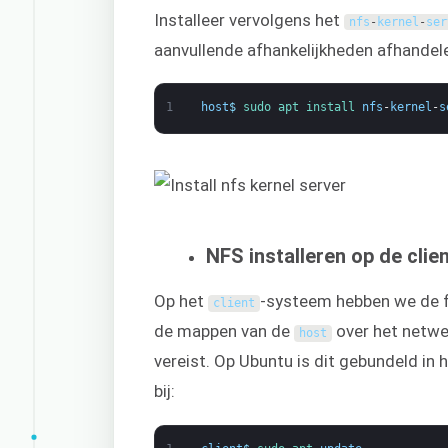
Installeer vervolgens het
nfs
-
kernel
-
ser
aanvullende afhankelijkheden afhandel
1
host
$
sudo 
apt 
install 
nfs
-
kernel
-
s
NFS installeren op de clie
Op het
-systeem hebben we de f
client
de mappen van de
over het netwer
host
vereist. Op Ubuntu is dit gebundeld in 
bij: