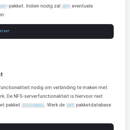
-pakket. Indien nodig zal
eventuele
ver
APT
en:
erver
nt
unctionaliteit nodig om verbinding te maken met
k. De NFS-serverfunctionaliteit is hiervoor niet
het pakket
. Werk de
pakketdatabase
nfs
-
common
APT