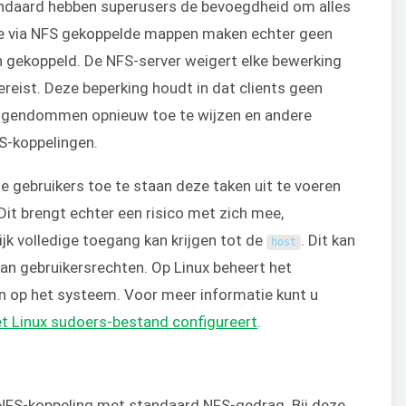
andaard hebben superusers de bevoegdheid om alles
 De via NFS gekoppelde mappen maken echter geen
n gekoppeld. De NFS-server weigert elke bewerking
vereist. Deze beperking houdt in dat clients geen
eigendommen opnieuw toe te wijzen en andere
FS-koppelingen.
 gebruikers toe te staan deze taken uit te voeren
t brengt echter een risico met zich mee,
jk volledige toegang kan krijgen tot de
. Dit kan
host
n gebruikersrechten. Op Linux beheert het
n op het systeem. Voor meer informatie kunt u
et Linux sudoers-bestand configureert
.
 NFS-koppeling met standaard NFS-gedrag. Bij deze