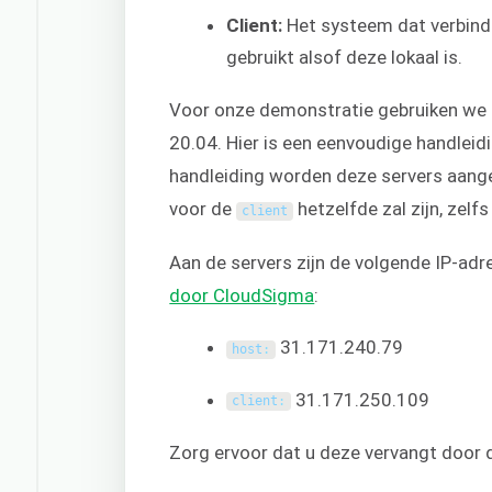
Client:
Het systeem dat verbindi
gebruikt alsof deze lokaal is.
Voor onze demonstratie gebruiken we 
20.04. Hier is een eenvoudige handleid
handleiding worden deze servers aang
voor de
hetzelfde zal zijn, zelfs
client
Aan de servers zijn de volgende IP-a
door CloudSigma
:
31.171.240.79
host
:
31.171.250.109
client
:
Zorg ervoor dat u deze vervangt door d