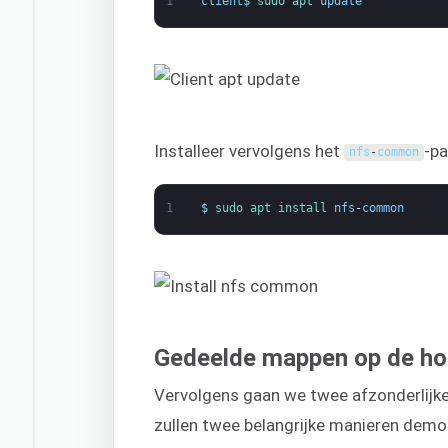
1
client
$
sudo 
apt 
update
Installeer vervolgens het
-pa
nfs
-
common
1
$
sudo 
apt 
install 
nfs
-
common
Gedeelde mappen op de ho
Vervolgens gaan we twee afzonderlijke
zullen twee belangrijke manieren dem