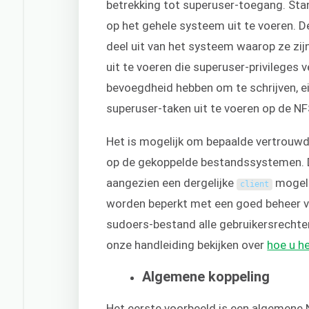
betrekking tot superuser-toegang. St
op het gehele systeem uit te voeren.
deel uit van het systeem waarop ze zij
uit te voeren die superuser-privileges 
bevoegdheid hebben om te schrijven, 
superuser-taken uit te voeren op de N
Het is mogelijk om bepaalde vertrouwde
op de gekoppelde bestandssystemen. Di
aangezien een dergelijke
mogeli
client
worden beperkt met een goed beheer va
sudoers-bestand alle gebruikersrechte
onze handleiding bekijken over
hoe u h
Algemene koppeling
Het eerste voorbeeld is een algemene