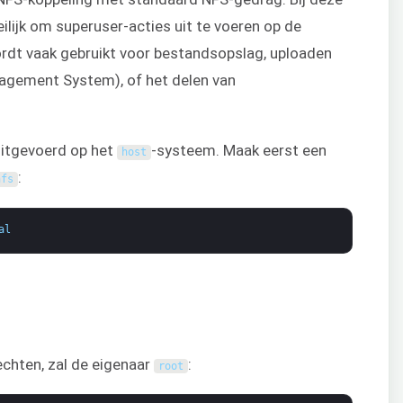
eilijk om superuser-acties uit te voeren op de
ordt vaak gebruikt voor bestandsopslag, uploaden
agement System), of het delen van
itgevoerd op het
-systeem. Maak eerst een
host
:
nfs
al
chten, zal de eigenaar
:
root