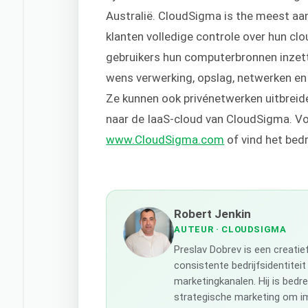
Australië. CloudSigma is the meest aa
klanten volledige controle over hun cl
gebruikers hun computerbronnen inzet
wens verwerking, opslag, netwerken e
Ze kunnen ook privénetwerken uitbreide
naar de IaaS-cloud van CloudSigma. Vo
www.CloudSigma.com
of vind het bedr
Robert Jenkin
AUTEUR
· CLOUDSIGMA
Preslav Dobrev is een creati
consistente bedrijfsidentiteit
marketingkanalen. Hij is bedr
strategische marketing om im