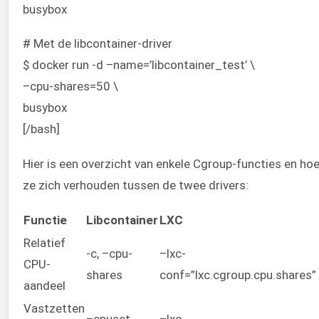
busybox
# Met de libcontainer-driver
$ docker run -d –name=’libcontainer_test’ \
–cpu-shares=50 \
busybox
[/bash]
Hier is een overzicht van enkele Cgroup-functies en ho
ze zich verhouden tussen de twee drivers:
Functie
Libcontainer
LXC
Relatief
-c, –cpu-
–lxc-
CPU-
shares
conf=”lxc.cgroup.cpu.shares”
aandeel
Vastzetten
–cpuset-
–lxc-