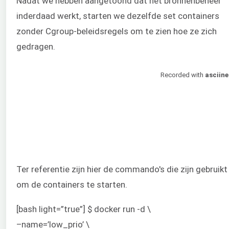
Nadat we hebben aangetoond dat het bronnenbeheer
inderdaad werkt, starten we dezelfde set containers
zonder Cgroup-beleidsregels om te zien hoe ze zich
gedragen.
Ter referentie zijn hier de commando's die zijn gebruikt
om de containers te starten.
[bash light=”true”] $ docker run -d \
–name=’low_prio’ \