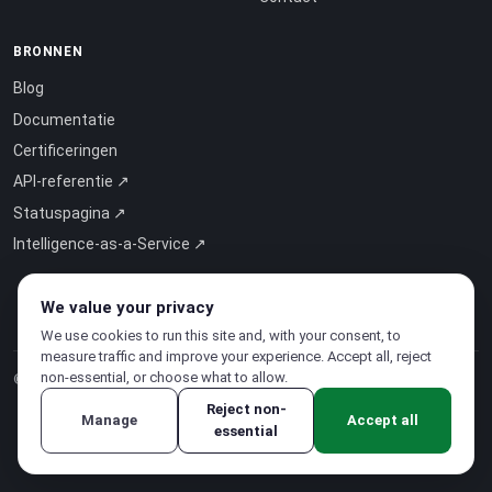
BRONNEN
Blog
Documentatie
Certificeringen
API-referentie ↗
Statuspagina ↗
Intelligence-as-a-Service ↗
We value your privacy
We use cookies to run this site and, with your consent, to
measure traffic and improve your experience. Accept all, reject
non-essential, or choose what to allow.
© 2026 CloudSigma Holding AG.
Alle rechten voorbehouden
.
Reject non-
Manage
Accept all
essential
Privacybeleid
·
Servicevoorwaarden