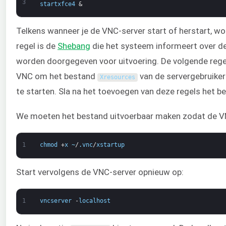
3
startxfce4
&
Telkens wanneer je de VNC-server start of herstart, 
regel is de
Shebang
die het systeem informeert over d
worden doorgegeven voor uitvoering. De volgende reg
VNC om het bestand
van de servergebruiker 
Xresources
te starten. Sla na het toevoegen van deze regels het be
We moeten het bestand uitvoerbaar maken zodat de VN
1
chmod
+
x
~
/
.
vnc
/
xstartup
Start vervolgens de VNC-server opnieuw op:
1
vncserver
-
localhost