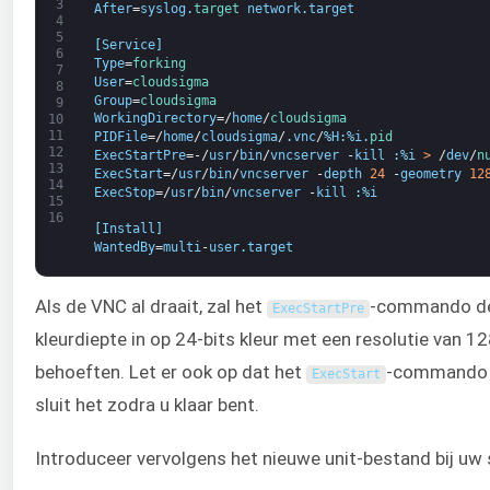
3
After
=
syslog
.
target 
network
.
target
4
5
[
Service
]
6
Type
=
forking
7
User
=
cloudsigma
8
Group
=
cloudsigma
9
WorkingDirectory
=/
home
/
cloudsigma
10
11
PIDFile
=/
home
/
cloudsigma
/
.
vnc
/
%
H
:
%
i
.
pid
12
ExecStartPre
=-/
usr
/
bin
/
vncserver
-
kill
:
%
i
>
/
dev
/
n
13
ExecStart
=/
usr
/
bin
/
vncserver
-
depth
24
-
geometry
12
14
ExecStop
=/
usr
/
bin
/
vncserver
-
kill
:
%
i
15
16
[
Install
]
WantedBy
=
multi
-
user
.
target
Als de VNC al draait, zal het
-commando de
ExecStartPre
kleurdiepte in op 24-bits kleur met een resolutie van
behoeften. Let er ook op dat het
-commando 
ExecStart
sluit het zodra u klaar bent.
Introduceer vervolgens het nieuwe unit-bestand bij uw