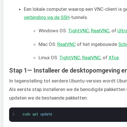
Een lokale computer waarop een VNC-client is ge
verbinding via de SSH
-tunnels.
Windows OS:
TightVNC
,
RealVNC
, of
Ult
Mac OS:
RealVNC
of het ingebouwde
Sch
Linux OS:
TightVNC
,
RealVNC
, of
Xfce
.
Stap 1— Installeer de desktopomgeving e
In tegenstelling tot eerdere Ubuntu-versies wordt Ubu
Als eerste stap installeren we de benodigde pakketten 
updaten we de bestaande pakketten:
1
sudo 
apt 
update