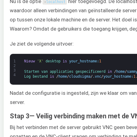
Nu is de optie
hier toegevoegd. De localhost 
-
localhost
waardoor alleen verbindingen van geïnstalleerde serv
op tussen onze lokale machine en de server. Het doel i
Waarom? Omdat de gebruikers die toegang krijgen, dege
Je ziet de volgende uitvoer:
1
Nieuw
'X'
desktop 
is
your_hostname
:
1
2
3
Starten van 
applicaties 
gespecificeerd 
in
/
home
/
samm
4
Log 
bestand 
is
/
home
/
cloudsigma
/
.
vnc
/
your_hostname
:
1
Nadat de configuratie is ingesteld, zijn we klaar om v
server.
Stap 3— Veilig verbinding maken met de 
Bij het verbinden met de server gebruikt VNC geen bev
opzetten en de VNC-client vragen om verbinding te make