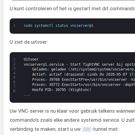
U kunt controleren of het is gestart met dit commando
1
sudo 
systemctl 
status 
vncserver
@
1
U ziet de uitvoer:
1
Uitvoer
2
vncserver
@
1
.
service
-
Start
TightVNC
server
bij
opst
3
Geladen
:
geladen
(
/etc/systemd/system/vncserver
@
4
Actief
:
actief
(
draaiend
)
sinds
Do
2020-05-07
17
5
Proces
:
39768
ExecStartPre=/usr/bin/vncserver
-k
6
Proces
:
39772
ExecStart=/usr/bin/vncserver
-dept
7
Hoofd
PID
:
39795
(
Xtightvnc
)
8
.
.
.
Uw VNC-server is nu klaar voor gebruik telkens wannee
commando's zoals elke andere systemd-service. U zult 
verbinding te maken, start u uw
-tunnel met:
SSH