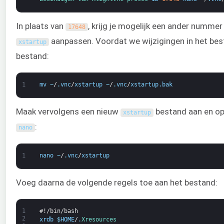
In plaats van
, krijg je mogelijk een ander numme
17648
aanpassen. Voordat we wijzigingen in het bes
xstartup
bestand:
1
mv
~
/
.
vnc
/
xstartup
~
/
.
vnc
/
xstartup
.
bak
Maak vervolgens een nieuw
bestand aan en ope
xstartup
:
nano
1
nano
~
/
.
vnc
/
xstartup
Voeg daarna de volgende regels toe aan het bestand:
1
#!/bin/bash
2
xrdb
$
HOME
/
.
Xresources