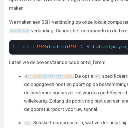
maken.
We maken een SSH-verbinding op onze lokale comput
verbinding. Gebruik het commando in de term
localhost
1
ssh
-
L
59000
:
localhost
:
5901
-
C
-
N
-
l
cloudsigma 
your
Laten we de bovenstaande code ontcijferen:
: De optie
specificeert
-
L
59000
:
localhost
:
5901
-
L
de opgegeven host en poort op de bestemmings
de bestemmingsserver zal worden gedefinieerd
willekeurig. Zolang de poort nog niet aan een and
de doorstuurpoort voor uw tunnel.
: Schakelt compressie in, wat verder helpt bi
-
C