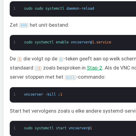
1
sudo 
sudo 
systemctl 
daemon
-
reload
Zet
het unit-bestand:
AAN
1
sudo 
systemctl 
enable 
vncserver
@
1.service
De
die volgt op de
-teken geeft aan op welk scher
1
@
standaard
zoals besproken in
Stap-2
. Als de VNC n
:
1
server stoppen met het
-commando:
kill
1
vncserver
-
kill
:
1
Start het vervolgens zoals u elke andere systemd-servi
1
sudo 
systemctl 
start 
vncserver
@
1