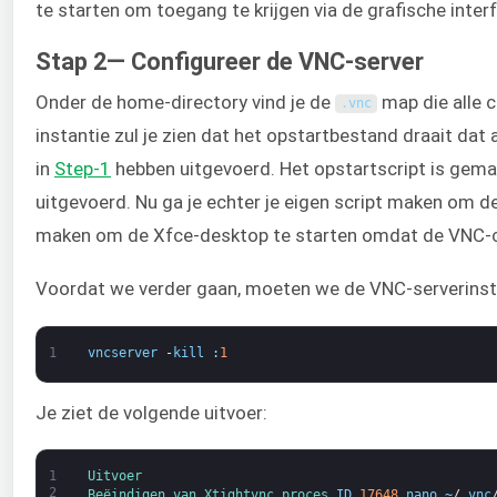
te starten om toegang te krijgen via de grafische inter
Stap 2— Configureer de VNC-server
Onder de home-directory vind je de
map die alle 
.
vnc
instantie zul je zien dat het opstartbestand draait 
in
Step-1
hebben uitgevoerd. Het opstartscript is ge
uitgevoerd. Nu ga je echter je eigen script maken om 
maken om de Xfce-desktop te starten omdat de VNC-co
Voordat we verder gaan, moeten we de VNC-serverinsta
1
vncserver
-
kill
:
1
Je ziet de volgende uitvoer:
1
Uitvoer
2
Beëindigen van 
Xtightvnc 
proces 
ID
17648
nano
~
/
.
vnc