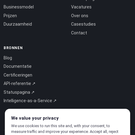
Businessmodel
Vacatures
Prijzen
Over ons
Duurzaamheid
Casestudies
Contact
BRONNEN
Blog
Documentatie
Certificeringen
API-referentie ↗
Statuspagina ↗
Intelligence-as-a-Service ↗
We value your privacy
We use cookies to run this site and, with your consent, to
measure traffic and improve your experience. Accept all, reject