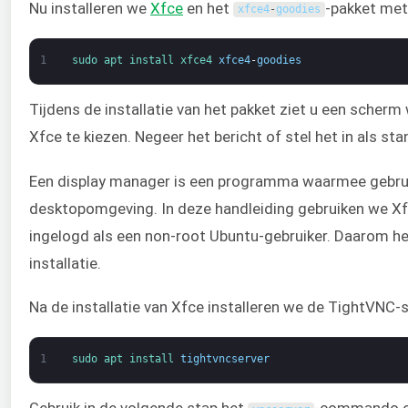
Nu installeren we
Xfce
en het
-pakket me
xfce4
-
goodies
1
sudo 
apt 
install 
xfce4 
xfce4
-
goodies
Tijdens de installatie van het pakket ziet u een sche
Xfce te kiezen. Negeer het bericht of stel het in als s
Een display manager is een programma waarmee gebruik
desktopomgeving. In deze handleiding gebruiken we Xfc
ingelogd als een non-root Ubuntu-gebruiker. Daarom he
installatie.
Na de installatie van Xfce installeren we de TightVNC-s
1
sudo 
apt 
install 
tightvncserver