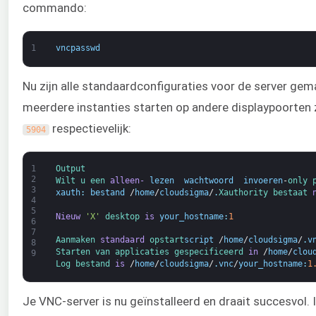
commando:
1
vncpasswd
Nu zijn alle standaardconfiguraties voor de server gem
meerdere instanties starten op andere displaypoorten
respectievelijk:
5904
1
Output
2
Wilt 
u 
een 
alleen-
lezen 
wachtwoord 
invoeren
-
only 
3
xauth
:
bestand
/
home
/
cloudsigma
/
.
Xauthority 
bestaat 
4
5
Nieuw
'X'
desktop 
is
your_hostname
:
1
6
7
Aanmaken 
standaard
opstart
script
/
home
/
cloudsigma
/
.
v
8
Starten van 
applicaties 
gespecificeerd 
in
/
home
/
clou
9
Log 
bestand 
is
/
home
/
cloudsigma
/
.
vnc
/
your_hostname
:
1
Je VNC-server is nu geïnstalleerd en draait succesvol.