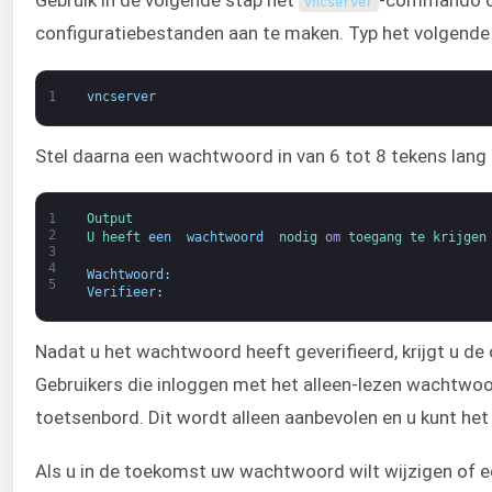
Gebruik in de volgende stap het
-commando om
vncserver
configuratiebestanden aan te maken. Typ het volgende
1
vncserver
Stel daarna een wachtwoord in van 6 tot 8 tekens lang
1
Output
2
U 
heeft 
een 
wachtwoord 
nodig 
om
toegang te krijgen
3
4
Wachtwoord
:
5
Verifieer
:
Nadat u het wachtwoord heeft geverifieerd, krijgt u d
Gebruikers die inloggen met het alleen-lezen wachtwo
toetsenbord. Dit wordt alleen aanbevolen en u kunt het 
Als u in de toekomst uw wachtwoord wilt wijzigen of e