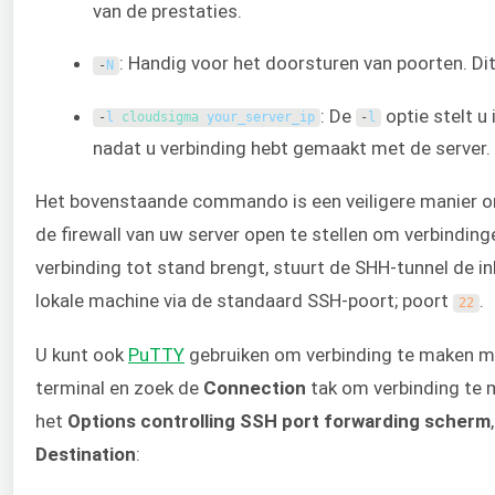
van de prestaties.
: Handig voor het doorsturen van poorten. Di
-
N
: De
optie stelt u
-
l
cloudsigma 
your_server_ip
-
l
nadat u verbinding hebt gemaakt met de server.
Het bovenstaande commando is een veiligere manier om
de firewall van uw server open te stellen om verbindin
verbinding tot stand brengt, stuurt de SHH-tunnel de 
lokale machine via de standaard SSH-poort; poort
.
22
U kunt ook
PuTTY
gebruiken om verbinding te maken me
terminal en zoek de
Connection
tak om verbinding te
het
Options controlling SSH port forwarding
scherm
Destination
: