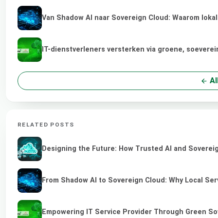
Van Shadow AI naar Sovereign Cloud: Waarom lokale
IT-dienstverleners versterken via groene, soevere
Al
RELATED POSTS
Designing the Future: How Trusted AI and Sovereig
From Shadow AI to Sovereign Cloud: Why Local Serv
Empowering IT Service Provider Through Green So