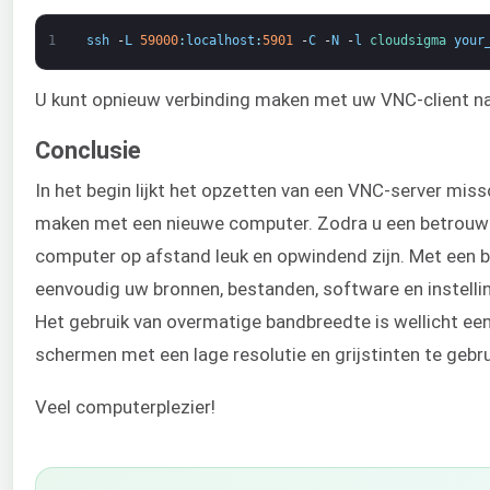
1
ssh
-
L
59000
:
localhost
:
5901
-
C
-
N
-
l
cloudsigma 
your
U kunt opnieuw verbinding maken met uw VNC-client n
Conclusie
In het begin lijkt het opzetten van een VNC-server miss
maken met een nieuwe computer. Zodra u een betrouwba
computer op afstand leuk en opwindend zijn. Met een b
eenvoudig uw bronnen, bestanden, software en instellin
Het gebruik van overmatige bandbreedte is wellicht een
schermen met een lage resolutie en grijstinten te gebru
Veel computerplezier!