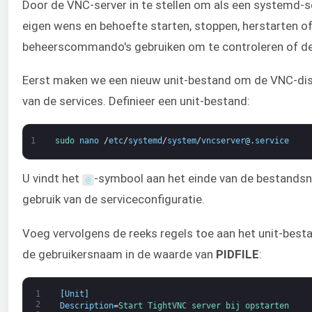
Door de VNC-server in te stellen om als een systemd-se
eigen wens en behoefte starten, stoppen, herstarten of
beheerscommando's gebruiken om te controleren of d
Eerst maken we een nieuw unit-bestand om de VNC-displ
van de services. Definieer een unit-bestand:
1
sudo 
nano
/
etc
/
systemd
/
system
/
vncserver
@
.
service
U vindt het
-symbool aan het einde van de bestands
@
gebruik van de serviceconfiguratie.
Voeg vervolgens de reeks regels toe aan het unit-best
de gebruikersnaam in de waarde van
PIDFILE
:
1
[
Unit
]
2
Description
=
Start 
TightVNC 
server 
bij 
opstarten