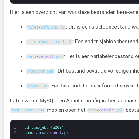
Hier is een overzicht van wat deze bestanden betekene
: Dit is een sjabloonbestand w
files
/
info
.
php
.
j2
: Een ander sjabloonbestand 
files
/
apache
.
conf
.
j2
: Het is een variabelenbestand o
vars
/
default
.
yml
: Dit bestand bevat de volledige in
playbook
.
yml
: Een bestand dat de informatie over d
readme
.
md
Laten we de MySQL- en Apache-configuraties aanpassen 
map en open het
besta
lamp_ubuntu2004
vars
/
default
.
yml
1
cd 
lamp_ubuntu2004
2
nano 
vars
/
default
.
yml