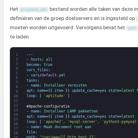
Het
bestand worden alle taken van deze in
playbook
.
yml
definiëren van de groep doelservers en is ingesteld op
moeten worden uitgevoerd. Vervolgens bevat het
yaml
te laden:
1
---
2
-
hosts
:
all
3
become
:
true
4
vars_files
:
5
-
vars
/
default
.
yml
6
tasks
:
7
-
name
:
Installeer 
vereisten
8
apt
:
name
=
{
{
item
}
}
update_cache
=
yes 
state
=
latest 
9
loop
:
[
'aptitude'
]
10
11
12
#Apache-configuratie
13
-
name
:
Installeer 
LAMP 
pakketten
14
apt
:
name
=
{
{
item
}
}
update_cache
=
yes 
state
=
latest
15
loop
:
[
'apache2'
,
'mysql-server'
,
'python3-pymysql
16
-
name
:
Maak 
document root 
aan
17
file
:
18
path
:
"/var/www/{{ http_host }}"
19