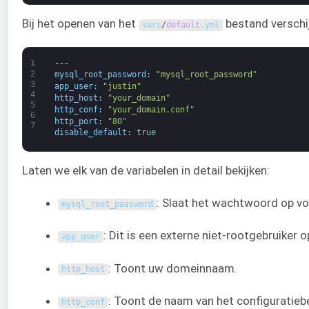
Bij het openen van het
bestand verschij
vars
/
default
.
yml
1
---
2
mysql_root_password
:
"mysql_root_password"
3
app_user
:
"justin"
4
http_host
:
"your_domain"
5
http_conf
:
"your_domain.conf"
6
http_port
:
"80"
7
disable_default
:
true
Laten we elk van de variabelen in detail bekijken:
: Slaat het wachtwoord op v
mysql_root_password
: Dit is een externe niet-rootgebruiker 
app_user
: Toont uw domeinnaam.
http_host
: Toont de naam van het configuratieb
http_conf