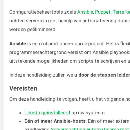
Configuratiebeheertools zoals
Ansible
,
Puppet
,
Terraf
richten servers in met behulp van automatisering door 
worden geëlimineerd.
Ansible
is een robuust open-source project. Het is flexi
programmeerachtergrond vereist om Ansible playbooks t
uitstekende mogelijkheden om scripts te schrijven en 
In deze handleiding zullen we
u door de stappen leide
Vereisten
Om deze handleiding te volgen, heeft u het volgende n
Ubuntu geïnstalleerd
op uw systeem.
Eén of meer Ansible-hosts
: Eén of meer exter
handleiding
Serverinrichting automatiseren met