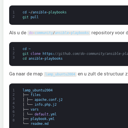
1
cd
~
/
ansible
-
playbooks
2
git 
pull
Als u de
repository voor d
do
-
community
/
ansible
-
playbooks
1
cd
~
2
git 
clone
https
:
//github.com/do-community/ansible-pl
3
cd 
ansible
-
playbooks
Ga naar de map
en u zult de structuur z
lamp_ubuntu2004
1
lamp_ubuntu2004
2
├──
files
3
│
├──
apache
.
conf
.
j2
4
│
└──
info
.
php
.
j2
5
├──
vars
6
│
└──
default
.
yml
7
├──
playbook
.
yml
8
└──
readme
.
md