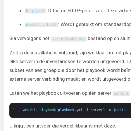
: Dit is de HTTP-poort voor deze virtue
http_port
: Wordt gebruikt om standaardop
disable_default
Sla vervolgens het
bestand op en sluit 
vars
/
default
.
yml
Zodra de installatie is voltooid, zijn we klaar om dit 
elke server in de inventarissen te worden uitgevoerd. 
subset van een groep die door het playbook wordt beïn
externe server verbinding maakt en wordt uitgevoerd o
Laten we het playbook uitvoeren op één server
server1
1
ansible
-
playbook 
playbook
.
yml
-
l
server1
-
u
justin
U krijgt een uitvoer die vergelijkbaar is met deze: