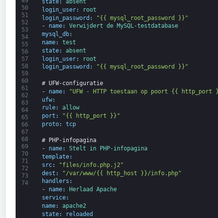
49
state
:
absent
50
login_user
:
root
51
login_password
:
"{{ mysql_root_password }}"
52
-
name
:
Verwijdert 
de 
MySQL-
test
database
53
mysql_db
:
54
name
:
test
55
state
:
absent
56
login_user
:
root
57
58
login_password
:
"{{ mysql_root_password }}"
59
60
# UFW-configuratie
61
-
name
:
"UFW - HTTP toestaan op poort {{ http_port 
62
ufw
:
63
rule
:
allow
64
port
:
"{{ http_port }}"
65
proto
:
tcp
66
67
68
# PHP-infopagina
69
-
name
:
Stelt 
in 
PHP-
info
pagina
70
template
:
71
src
:
"files/info.php.j2"
72
dest
:
"/var/www/{{ http_host }}/info.php"
73
handlers
:
74
-
name
:
Herlaad 
Apache
service
:
name
:
apache2
state
:
reloaded