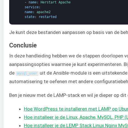
-
name
:
Herstart 
Apache
service
:
name
:
apache2
state
:
restarted
Je kunt deze bestanden aanpassen op basis van de beho
Conclusie
In deze handleiding hebben we de stappen doorlopen voo
aanpassingsopties waarmee je kunt experimenteren. Bi
de
uit de Ansible-module is een uitstekende
mysql_user
automatisering te oefenen met andere configuratiebeh
Ben je nieuw met de LAMP-stack en wil je dieper op d
Hoe WordPress te installeren met LAMP op Ubu
Hoe installeer je de Linux, Apache, MySQL, PHP
Hoe installeer je de LEMP Stack Linux Nginx M