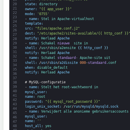
20
state
:
directory
21
owner
:
"{{ app_user }}"
22
mode
:
'0755'
23
-
name
:
Stel 
in 
Apache-
virtualhost
24
template
:
25
src
:
"files/apache.conf.j2"
26
dest
:
"/etc/apache2/sites-available/{{ http_conf }}
27
notify
:
Herlaad 
Apache
28
-
name
:
Schakel 
nieuwe 
site in
29
30
shell
:
/
usr
/
sbin
/
a2ensite
{
{
http_conf
}
}
31
notify
:
Herlaad 
Apache
32
-
name
:
Schakel 
standaard-
Apache-
site uit
33
shell
:
/
usr
/
sbin
/
a2dissite
000
-
standaard
.
conf
34
when
:
disable_default
35
notify
:
Herlaad 
Apache
36
37
# MySQL-configuratie
38
39
-
name
:
Stelt 
het 
root-
wachtwoord in
40
mysql_user
:
41
name
:
root
42
password
:
"{{ mysql_root_password }}"
43
login_unix_socket
:
/
var
/
run
/
mysqld
/
mysqld
.
sock
44
-
name
:
Verwijdert 
alle 
anonieme 
gebruikers
accounts
45
mysql_user
:
46
name
:
''
47
48
host_all
:
yes