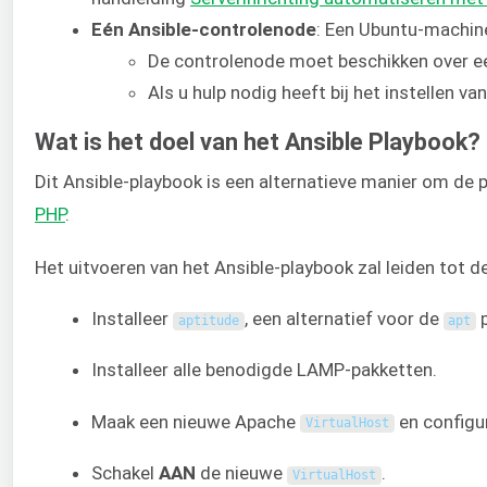
Eén Ansible-controlenode
: Een Ubuntu-machine
De controlenode moet beschikken over 
Als u hulp nodig heeft bij het instellen va
Wat is het doel van het Ansible Playbook?
Dit Ansible-playbook is een alternatieve manier om de
PHP
.
Het uitvoeren van het Ansible-playbook zal leiden tot 
Installeer
, een alternatief voor de
p
aptitude
apt
Installeer alle benodigde LAMP-pakketten.
Maak een nieuwe Apache
en configu
VirtualHost
Schakel
AAN
de nieuwe
.
VirtualHost