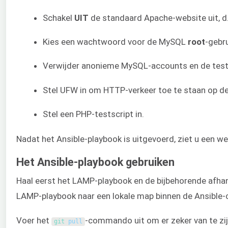
Schakel
UIT
de standaard Apache-website uit, d.
Kies een wachtwoord voor de MySQL
root
-gebru
Verwijder anonieme MySQL-accounts en de tes
Stel UFW in om HTTP-verkeer toe te staan op de
Stel een PHP-testscript in.
Nadat het Ansible-playbook is uitgevoerd, ziet u een 
Het Ansible-playbook gebruiken
Haal eerst het LAMP-playbook en de bijbehorende afhan
LAMP-playbook naar een lokale map binnen de Ansible-
Voer het
-commando uit om er zeker van te zij
git 
pull