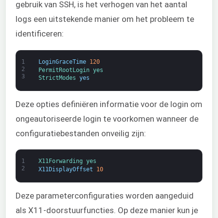
gebruik van SSH, is het verhogen van het aantal
logs een uitstekende manier om het probleem te
identificeren:
1
LoginGraceTime
120
2
PermitRootLogin 
yes
3
StrictModes 
yes
Deze opties definiëren informatie voor de login om
ongeautoriseerde login te voorkomen wanneer de
configuratiebestanden onveilig zijn:
1
X11Forwarding 
yes
2
X11DisplayOffset
10
Deze parameterconfiguraties worden aangeduid
als X11-doorstuurfuncties. Op deze manier kun je