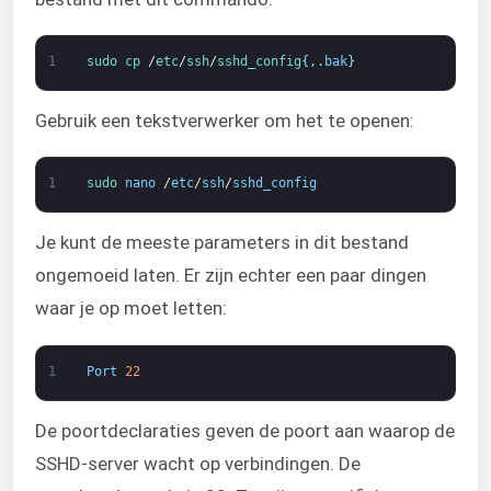
1
sudo
cp
/
etc
/
ssh
/
sshd_config
{
,
.
bak
}
Gebruik een tekstverwerker om het te openen:
1
sudo 
nano
/
etc
/
ssh
/
sshd_config
Je kunt de meeste parameters in dit bestand
ongemoeid laten. Er zijn echter een paar dingen
waar je op moet letten:
1
Port
22
De poortdeclaraties geven de poort aan waarop de
SSHD-server wacht op verbindingen. De