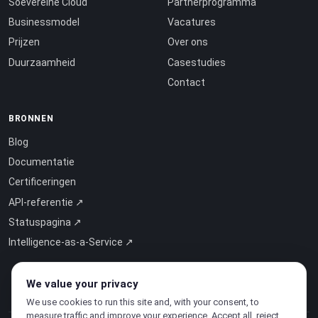
Soevereine Cloud
Partnerprogramma
Businessmodel
Vacatures
Prijzen
Over ons
Duurzaamheid
Casestudies
Contact
BRONNEN
Blog
Documentatie
Certificeringen
API-referentie ↗
Statuspagina ↗
Intelligence-as-a-Service ↗
We value your privacy
We use cookies to run this site and, with your consent, to
measure traffic and improve your experience. Accept all, reject