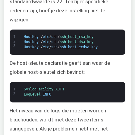
standaardwaarde is 22. Tenzij er specifieke
redenen zijn, hoef je deze instelling niet te
wijzigen:
1
HostKey
/
etc
/
ssh
/
ssh_host_rsa_key
2
HostKey
/
etc
/
ssh
/
ssh_host_dsa_key
3
HostKey
/
etc
/
ssh
/
ssh_host_ecdsa_key
De host-sleuteldeclaratie geeft aan waar de
globale host-sleutel zich bevindt:
1
SyslogFacility 
AUTH
2
LogLevel 
INFO
Het niveau van de logs die moeten worden
bijgehouden, wordt met deze twee items
aangegeven. Als je problemen hebt met het