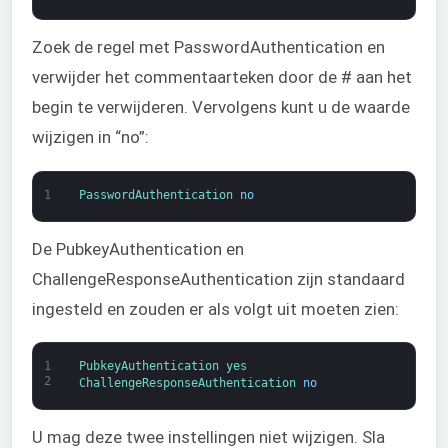
Zoek de regel met PasswordAuthentication en
verwijder het commentaarteken door de # aan het
begin te verwijderen. Vervolgens kunt u de waarde
wijzigen in “no”:
1
PasswordAuthentication 
no
De PubkeyAuthentication en
ChallengeResponseAuthentication zijn standaard
ingesteld en zouden er als volgt uit moeten zien:
1
PubkeyAuthentication 
yes
2
ChallengeResponseAuthentication 
no
U mag deze twee instellingen niet wijzigen. Sla